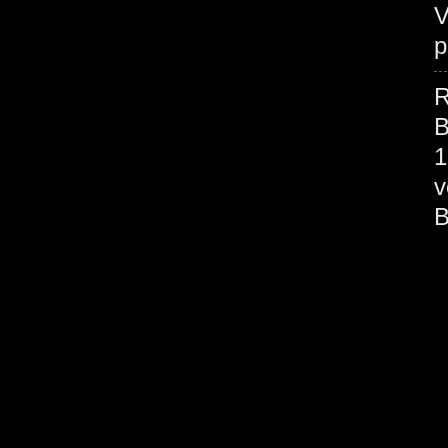
V
p
R
B
1
v