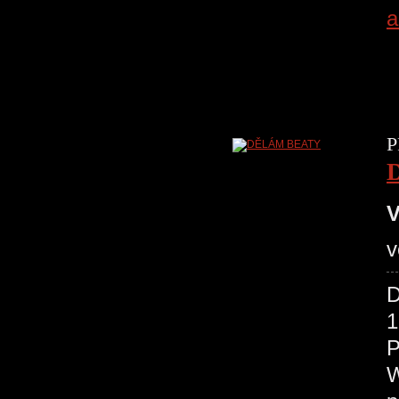
a
P
V
v
D
1
P
W