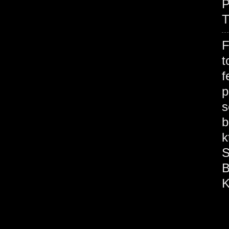
P
T
F
t
f
p
s
b
k
S
B
K