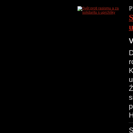
P
S
u
V
D
r
K
u
Ź
s
p
H
S