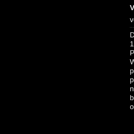
V
v
D
1
P
W
p
p
n
b
o