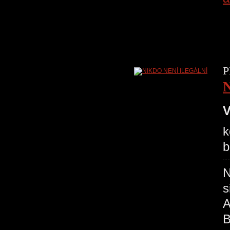
P
V
k
b
N
s
A
B