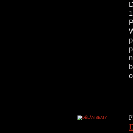
D
1
P
W
p
p
n
b
o
P