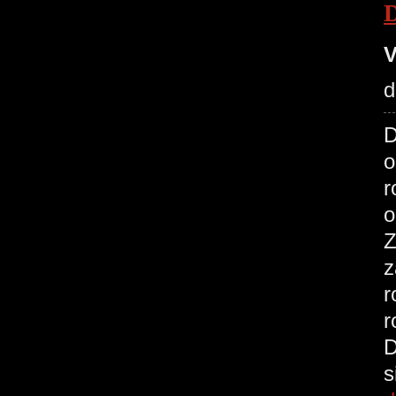
V
d
D
o
r
o
Z
z
r
r
D
s