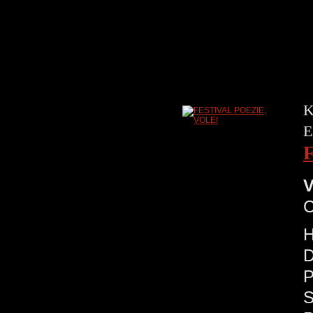
K
E
V
H
D
P
S