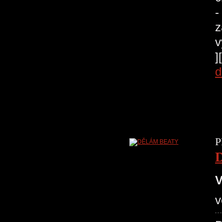
-
z
v
]
d
P
V
v