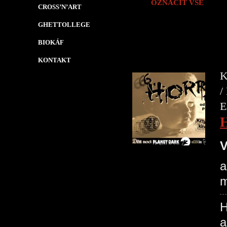
OZNAČIT VŠE
CROSS’N’ART
GHETTOLLEGE
BIOKÁF
KONTAKT
K
/
E
V
a
m
H
a