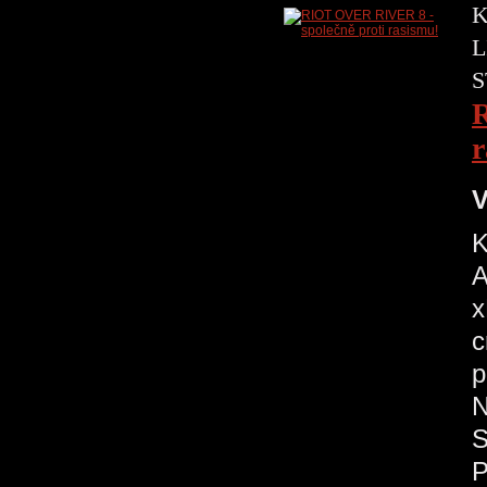
K
L
S
R
r
V
K
A
x
c
p
N
S
P