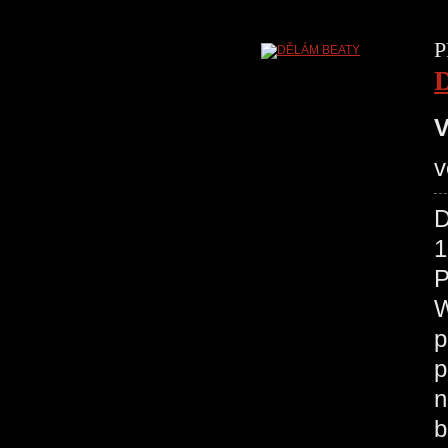
P
V
v
D
1
P
W
p
p
n
b