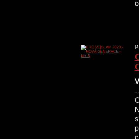
o
P
V
C
N
s
p
c