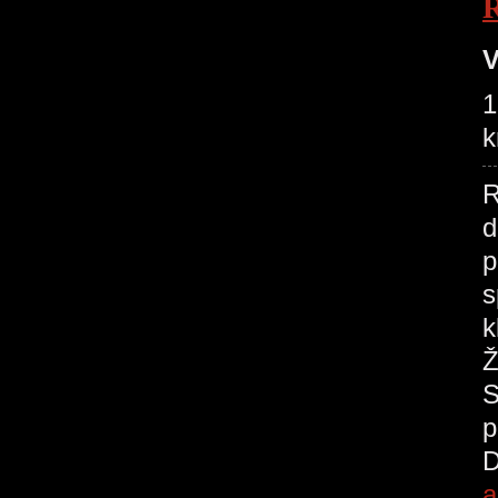
V
1
k
R
d
p
s
k
Ž
S
p
D
a