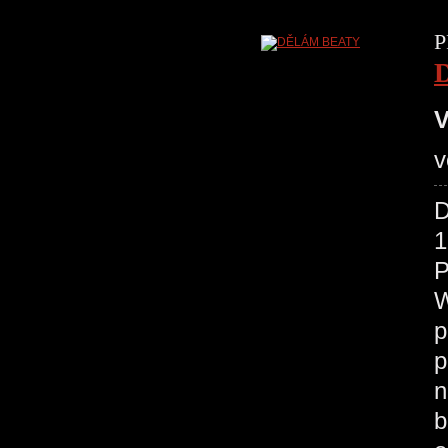
P
V
v
D
1
P
W
p
p
n
b