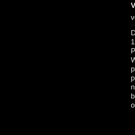
V
v
D
1
P
W
p
p
n
b
o