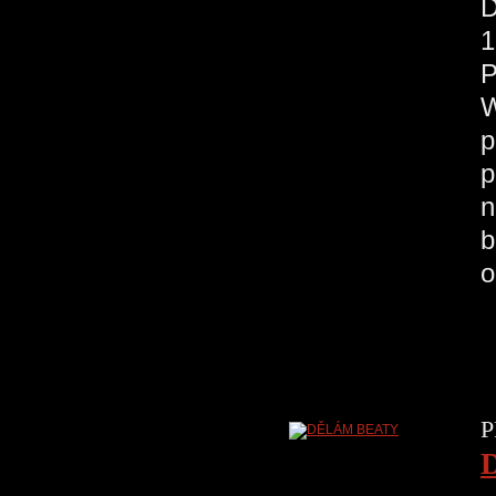
D
1
P
W
p
p
n
b
o
P