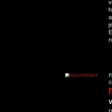
v
h
a
j
E
P
S
V
P