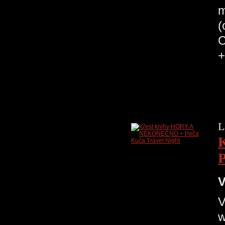
m
(
C
+
L
P
V
V
w