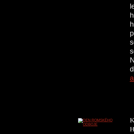
l
h
h
p
s
s
N
d
a
K
H