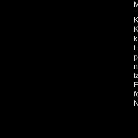
M
K
K
k
i
p
n
t
F
f