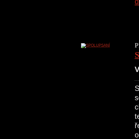
d
P
V
S
s
c
t
ř
o