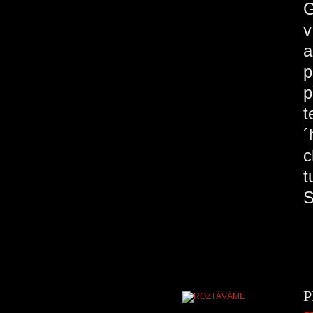
G
v
a
p
p
t
´
c
t
S
P