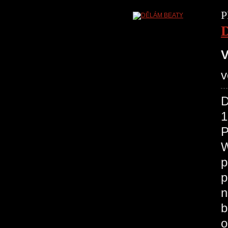
P
V
v
D
1
P
W
p
p
n
b
o