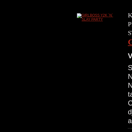
K
P
S
V
S
N
N
t
C
d
a