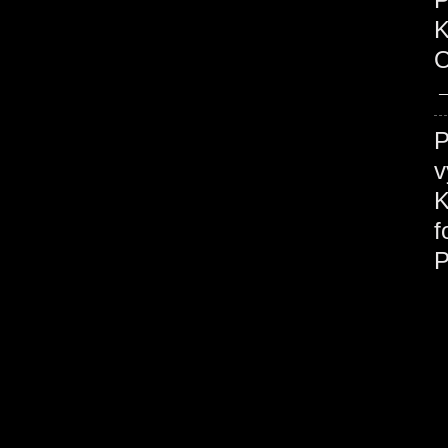
O
P
v
K