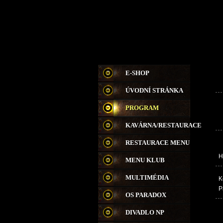
E-SHOP
ÚVODNÍ STRÁNKA
PROGRAM
KAVÁRNA/RESTAURACE
RESTAURACE MENU
H
MENU KLUB
MULTIMÉDIA
K
P
OS PARADOX
DIVADLO NP