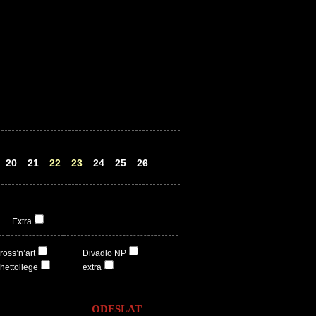
20
21
22
23
24
25
26
Extra
ross’n’art
Divadlo NP
hettollege
extra