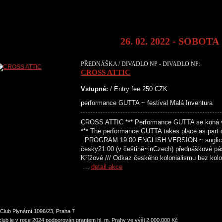
26. 02. 2022 - SOBOTA
PŘEDNÁŠKA / DIVADLO NP - DIVADLO NP:
CROSS ATTIC
Vstupné:
/ Entry fee 250 CZK
performance GUTTA ~ festival Malá Inventura
CROSS ATTIC *** Performance GUTTA se koná v r
*** The performance GUTTA takes place as part o
PROGRAM 19:00 ENGLISH VERSION ~ anglic
česky21:00 (v češtině~inCzech) přednáškové pá
Křížové /// Odkaz českého kolonialismu bez kolo
…
detail akce
Club Plynární 1096/23, Praha 7
lub je v roce 2024 podporován grantem hl. m. Prahy ve výši 2.000.000 Kč