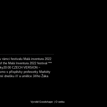
ámci festivalu Malá inventura 2022
f the Malá Inventura 2022 festival ***
ky20:00 CZECH VERSION ~
smo s příspěvky profesorky Markéty
nií dnešku /// a umělce Jiřího Žáka
Vyrobil Goodshape
|
O webu