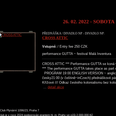
26. 02. 2022 - SOBOTA
PŘEDNÁŠKA / DIVADLO NP - DIVADLO NP:
CROSS ATTIC
Vstupné:
/ Entry fee 250 CZK
performance GUTTA ~ festival Malá Inventura
CROSS ATTIC *** Performance GUTTA se koná v r
*** The performance GUTTA takes place as part o
PROGRAM 19:00 ENGLISH VERSION ~ anglic
česky21:00 (v češtině~inCzech) přednáškové pá
Křížové /// Odkaz českého kolonialismu bez kolo
…
detail akce
Club Plynární 1096/23, Praha 7
lub je v roce 2024 podporován grantem hl. m. Prahy ve výši 2.000.000 Kč