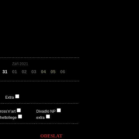
Září 2021
31
01
02
03
04
05
06
Extra
ross’n’art
Divadlo NP
hettollege
extra