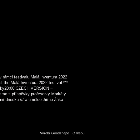
ámci festivalu Malá inventura 2022
f the Malá Inventura 2022 festival ***
ky20:00 CZECH VERSION ~
smo s příspěvky profesorky Markéty
nií dnešku /// a umělce Jiřího Žáka
Vyrobil Goodshape
|
O webu