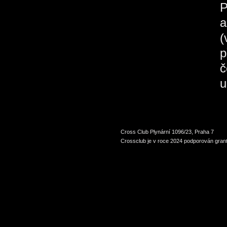
a
(
p
č
u
Cross Club Plynární 1096/23, Praha 7
Crossclub je v roce 2024 podporován grant