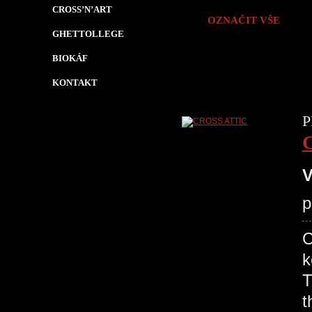
CROSS’N’ART
OZNAČIT VŠE
GHETTOLLEGE
BIOKÁF
KONTAKT
P
V
p
C
k
T
t