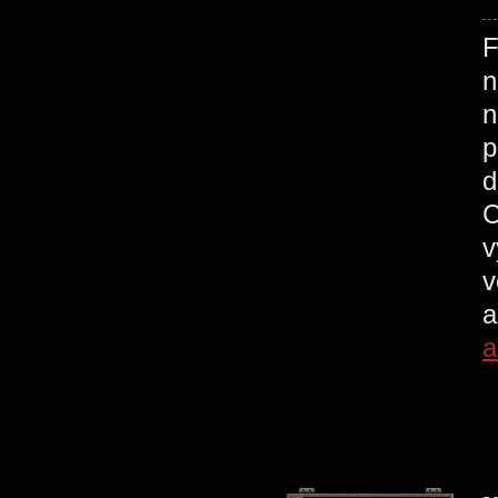
F
n
n
p
d
C
v
v
a
a