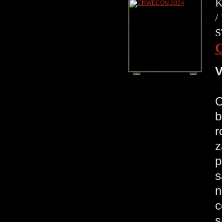
K
/
S
V
C
b
r
z
p
s
n
c
s