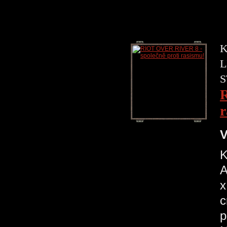
K
L
S
R
r
V
K
A
x
c
p