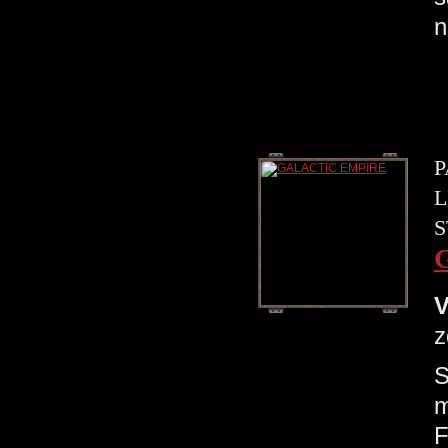
n
P
L
S
V
z
S
m
F