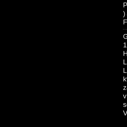
P
F
1
H
L
L
k
z
v
s
V