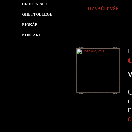
CROSS’N’ART
OZNAČIT VŠE
GHETTOLLEGE
BIOKÁF
KONTAKT
L
O
V
O
n
d