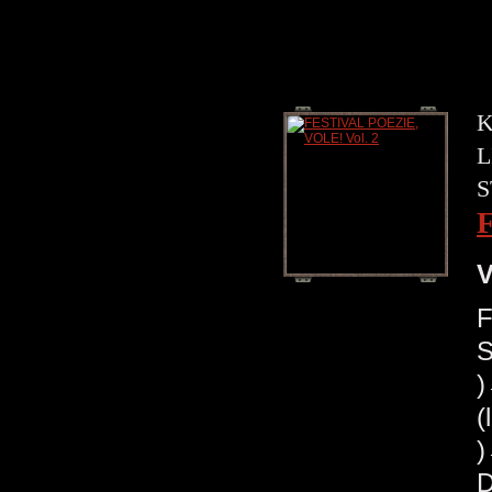
K
L
S
V
F
S
(
)
D