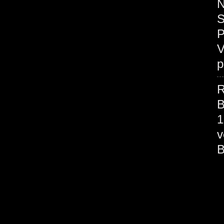
N
S
P
V
p
R
B
1
v