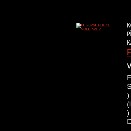
K
P
K
F
V
F
S
(
)
D