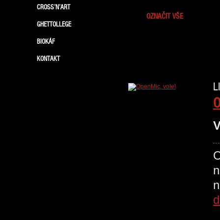
CROSS’N’ART
OZNAČIT VŠE
GHETTOLLEGE
BIOKÁF
KONTAKT
L
O
V
O
n
d