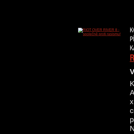
K
P
K
R
V
K
A
x
c
p
N