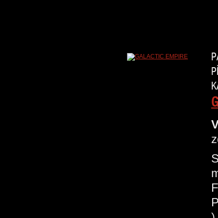
P
P
K
G
V
z
S
m
F
P