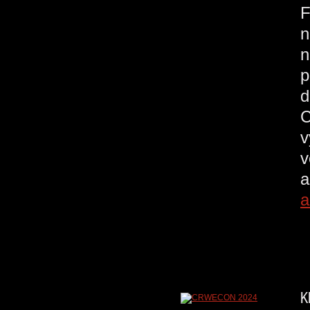
F
n
n
p
d
C
v
v
a
a
K