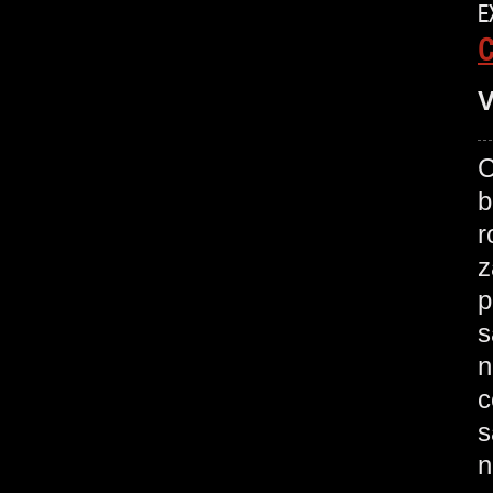
E
V
C
b
r
z
p
s
n
c
s
n