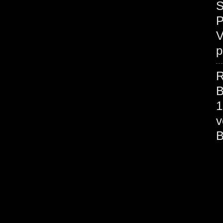
S
P
V
p
R
B
1
v