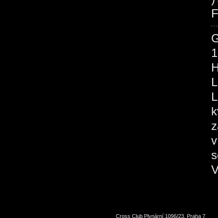
F
1
H
L
L
k
z
v
s
V
Cross Club Plynární 1096/23, Praha 7