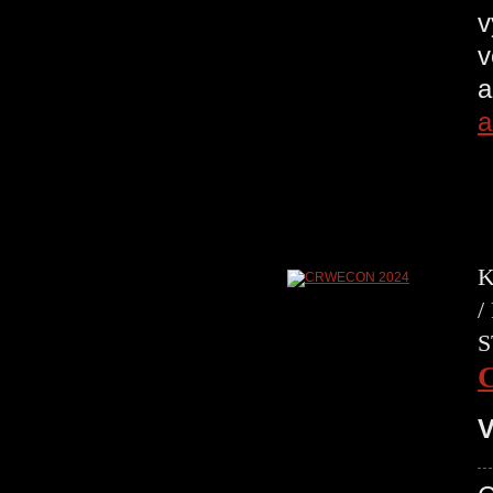
v
v
a
a
K
/
S
V