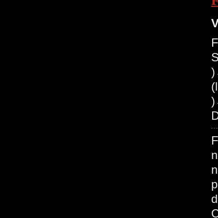
V
F
S
(
)
D
F
n
n
p
d
C