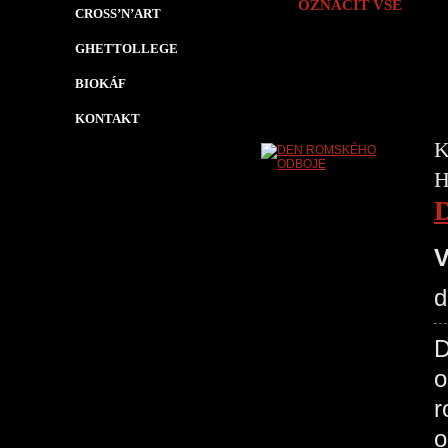
OZNAČIT VŠE
CROSS’N’ART
GHETTOLLEGE
BIOKÁF
KONTAKT
K
H
V
d
D
o
r
o