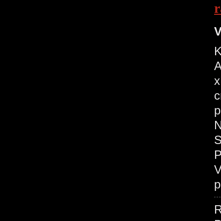
r
V
K
A
x
c
p
N
S
P
V
p
R