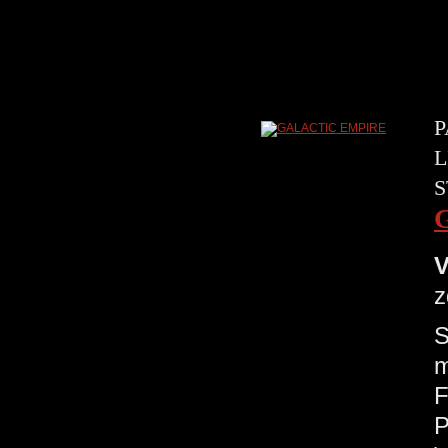
P
L
S
V
z
S
m
F
P