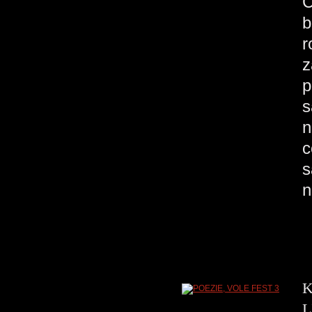
C
b
r
z
p
s
n
c
s
n
K
L