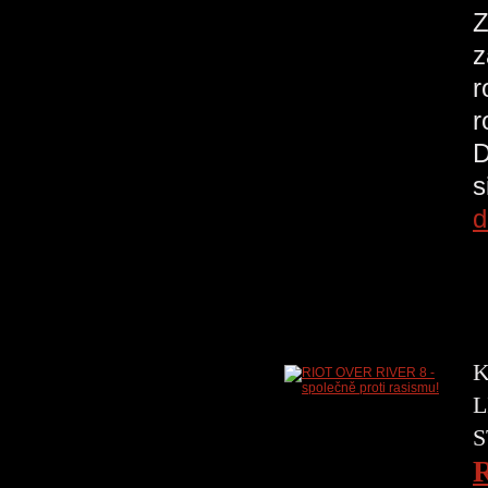
Z
z
r
r
D
s
d
K
L
S
R