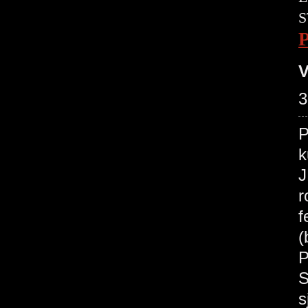
S
V
3
P
k
J
r
f
(
P
S
s