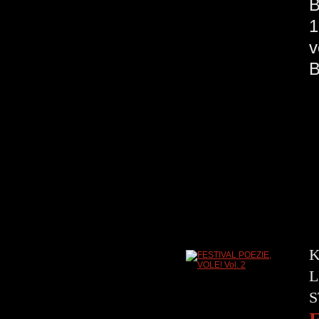
B
1
v
K
L
S