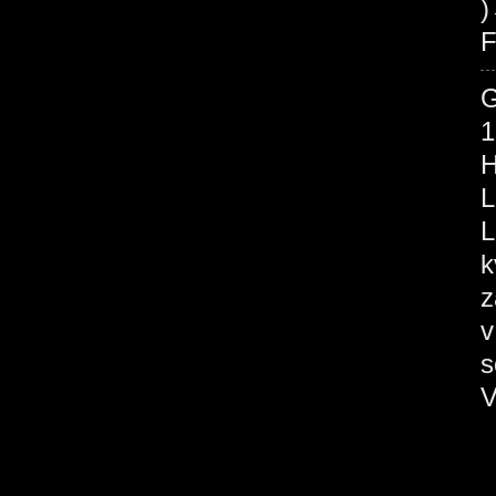
F
1
H
L
L
k
z
v
s
V