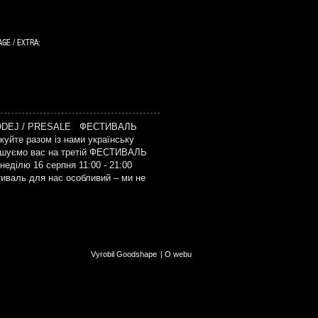
GE / EXTRA:
ODEJ / PRESALE ФЕСТИВАЛЬ
уйте разом із нами українську
рошуємо вас на третій ФЕСТИВАЛЬ
еділю 16 серпня 11:00 - 21:00
тиваль для нас особливий – ми не
Vyrobil Goodshape
|
O webu