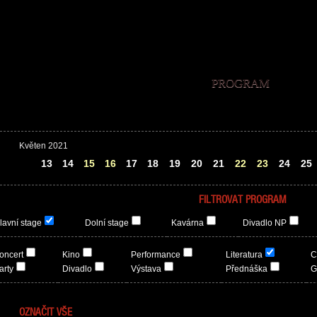
PROGRAM
Květen 2021
12
13
14
15
16
17
18
19
20
21
22
23
24
25
FILTROVAT PROGRAM
lavní stage
Dolní stage
Kavárna
Divadlo NP
oncert
Kino
Performance
Literatura
C
arty
Divadlo
Výstava
Přednáška
G
OZNAČIT VŠE