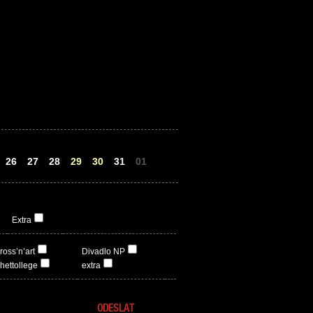
26
27
28
29
30
31
01
Extra
ross’n’art
Divadlo NP
hettollege
extra