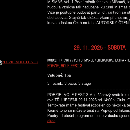
MIŠMAŠ Vol. 1 První ročník festivalu Mišmaš, kte
hudbu a vznikne tak nadupanej kulturní Mišmaš 
Vize je postupně budovat partu lidí, co tvoří se
obohacovat. Stejně tak ukázat všem příchozím, j
kurva s láskou.Čeká na tebe AUTORSKÝ ČT
29. 11. 2025 - SOBOTA
KONCERT / PARTY / PERFORMANCE / LITERATURA / EXTRA - HL
POEZIE, VOLE FEST 3
Vstupné:
Tba
3. ročník, 3 patra, 3 stage
POEZIE, VOLE FEST 3 Multižánrový svátek kultu
dva TŘI! JEDEM! 29.11.2025 od 14:00 v Clubu Cr
Tentokráte máme festival rozdělen do několika té
Kromě toho se můžete těšit na Pop-up od Inkous
Poetry Letošní program se nese v duchu sjedn
akce