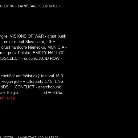
/ EXTRA - HLAVNÍ STAGE / DOLNÍ STAGE /
glie, VISIONS OF WAR - crust punk
- crust metal Slovensko, LIFE
crust hardcore Německo, MUNICIA -
 crust punk Polsko, EMPTY HALL OF
ROSSCZECH - oi punk, ACID ROW -
efiční antifašistický festival 16.9.
, vegan jídlo + afterparty 17.9. ENG
ONFLICT - anarchopunk
 punk Belgie xDREGSx -
tail akce
/ EXTRA - HLAVNÍ STAGE / DOLNÍ STAGE /