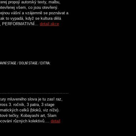
rej propojí autorský texty, malbu,
otevřenej všem, co jsou otevřený.
 stejnou vášní a vzájemně se poznávat a
ak to vypadá, když se kultura dělá
ENÍ, PERFORMATIVNÍ…
detail akce
AVNÍ STAGE / DOLNÍ STAGE / EXTRA:
ry mluveného slova je tu zas! raz,
oss 3. ročník, 3 patra, 3 stage
matických celků (bloků, viz níže).
tové tečky, Kobayashi art, Slam
ocování různých kolektivů.…
detail