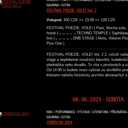
KAVÁRNA / EXTRA:
FESTIVAL POEZIE, VOLE! Vol. 2
Vstupné:
300 CZK << 23:00 >> 100 CZK
FESTIVAL POEZIE, VOLE! ( Past, Mucha solo, S
hosté )→→→→→TECHNO TEMPLE ( Saphileaum (live
live )→→→→→DNB STAGE ( Akira, Volume Plus, 
Plus One )
FESTIVAL POEZIE, VOLE! Vol. 2 2. ročník našeho 
stage a nepřeberné množství básníků, hudebníků,
přednáška nebo divadlo. To vše v prostorách a z
Od 14:00 si budete moct vybírat ze skvělého pr
křestem našeho historicky prvního almanachu! 
08. 06. 2024 - SOBOTA
KINO / PERFORMANCE / VÝSTAVA / LITERATURA / PŘEDNÁŠKA /
KAVÁRNA / EXTRA:
CRWECON 2024