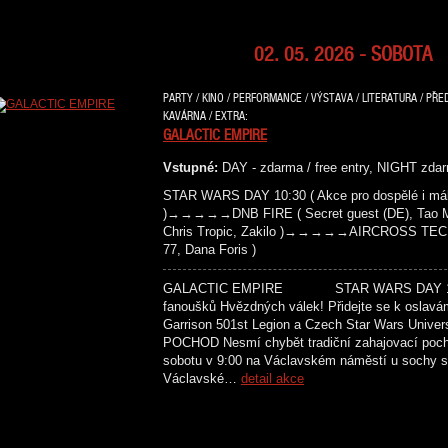
02. 05. 2026 - SOBOTA
PARTY / KINO / PERFORMANCE / VÝSTAVA / LITERATURA / PŘE
KAVÁRNA / EXTRA:
GALACTIC EMPIRE
Vstupné:
DAY - zdarma / free entry, NIGHT zdar
STAR WARS DAY 10:30 ( Akce pro dospělé i mál
)→→→→→DNB FIRE ( Secret guest (DE), Tao Maf
Chris Tropic, Zakilo )→→→→→AIRCROSS TECH
77, Dana Foris )
GALACTIC EMPIRE STAR WARS DAY 10:30 
fanoušků Hvězdných válek! Přidejte se k oslavá
Garrison 501st Legion a Czech Star Wars Univer
POCHOD Nesmí chybět tradiční zahajovací poc
sobotu v 9:00 na Václavském náměstí u sochy sv
Václavské…
detail akce