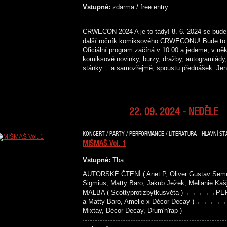
Vstupné:
zdarma / free entry
CRWECON 2024 A je to tady! 8. 6. 2024 se bude
další ročník komiksového CRWECONU! Bude to 
Oficiální program začíná v 10.00 a jedeme, v něk
komiksové novinky, burzy, dražby, autogramiády, 
stánky… a samozřejmě, spoustu přednášek. Je
22. 09. 2024 - NEDĚLE
KONCERT / PARTY / PERFORMANCE / LITERATURA - HLAVNÍ ST
MIŠMAŠ Vol. 1
Vstupné:
Tba
AUTORSKÉ ČTENÍ ( Anet P, Oliver Gustav Semeck
Sigmius, Matty Baro, Jakub Ježek, Mellanie
MALBA ( Scottyprotizbytkusvěta )→→→→→PER
a Matty Baro, Amelie x Décor Decay )→→→→→
Mixtay, Décor Decay, Drum'n'rap )