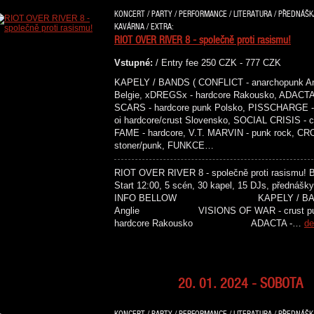
KONCERT / PARTY / PERFORMANCE / LITERATURA / PŘEDNÁŠKA 
KAVÁRNA / EXTRA:
RIOT OVER RIVER 8 - společně proti rasismu!
Vstupné:
/ Entry fee 250 CZK - 777 CZK
KAPELY / BANDS ( CONFLICT - anarchopunk An
Belgie, xDREGSx - hardcore Rakousko, ADACTA 
SCARS - hardcore punk Polsko, PISSCHARGE - 
oi hardcore/crust Slovensko, SOCIAL CRISIS -
FAME - hardcore, V.T. MARVIN - punk rock, C
stoner/punk, FUNKCE…
RIOT OVER RIVER 8 - společně proti rasismu! Ben
Start 12:00, 5 scén, 30 kapel, 15 DJs, přednášky
INFO BELLOW KAPELY / BANDS C
Anglie VISIONS OF WAR - crust
hardcore Rakousko ADACTA -…
de
20. 01. 2024 - SOBOTA
KONCERT / PARTY / PERFORMANCE / LITERATURA / PŘEDNÁŠKA 