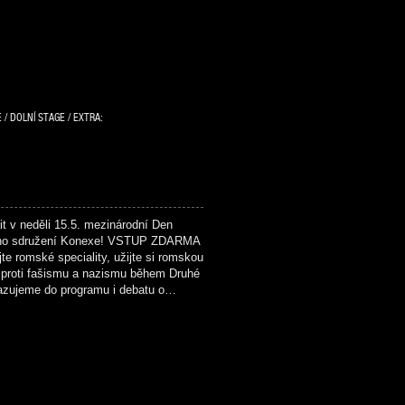
 / DOLNÍ STAGE / EXTRA:
v neděli 15.5. mezinárodní Den
kého sdružení Konexe! VSTUP ZDARMA
e romské speciality, užijte si romskou
 proti fašismu a nazismu během Druhé
řazujeme do programu i debatu o…