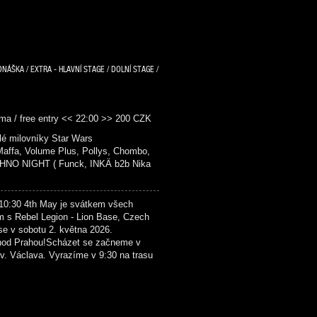
DNÁŠKA / EXTRA - HLAVNÍ STAGE / DOLNÍ STAGE /
ma / free entry << 22:00 >> 200 CZK
é milovníky Star Wars
fa, Volume Plus, Pollys, Chombo,
NO NIGHT ( Funck, INKÄ b2b Nika
4th May je svátkem všech
m s Rebel Legion - Lion Base, Czech
se v sobotu 2. května 2026.
hod Prahou!Scházet se začneme v
. Václava. Vyrazíme v 9:30 na trasu