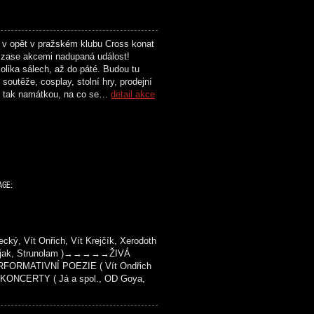
 v opět v pražském klubu Cross konat
zase akcemi nadupaná událost!
olika sálech, až do páté. Budou tu
soutěže, cosplay, stolní hry, prodejní
n tak namátkou, na co se…
detail akce
AGE:
ý, Vít Onřich, Vít Krejčík, Xerodoth
 Kašjak, Strunolam )→→→→→ŽIVÁ
FORMATIVNÍ POEZIE ( Vít Ondřich
KONCERTY ( Já a spol., OD Goya,