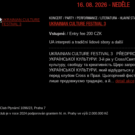
16. 08. 2026 - NEDĚLE
KONCERT / PARTY / PERFORMANCE / LITERATURA - HLAVNÍ STA
UKRAINIAN CULTURE FESTIVAL 3
Vstupné:
/ Entry fee 200 CZK
UA interpreti a tradiční lidové sbory a další
UKRAINIAN CULTURE FESTIVAL 3 PŘEDPR
УКРАЇНСЬКОЇ КУЛЬТУРИ: 3-й рік у Cross!Святк
культуру, свободу та креативність.Щиро зап
УКРАЇНСЬКОЇ КУЛЬТУРИ, який відбудеться у н
перед клубом Cross в Празі. Цьогорічний фес
лише продовжуємо традицію, а й…
detail akce
Club Plynární 1096/23, Praha 7
lub je v roce 2024 podporován grantem hl. m. Prahy ve výši 2.000.000 Kč