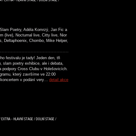
lam Poetry, Adéla Komrzý, Jan Fic a
), Nocturnal live, Citty live, Nior
Deltaphoenix, Chombo, Mike Helper,
festivalu je tady! Jeden den, tři
 slam poetry exhibice, ale i debata,
a podpory Cross Clubu v Holešovicích.
ogramu, který završíme ve 22:00
a koncertem v podání very…
detail akce
 EXTRA - HLAVNÍ STAGE / DOLNÍ STAGE /