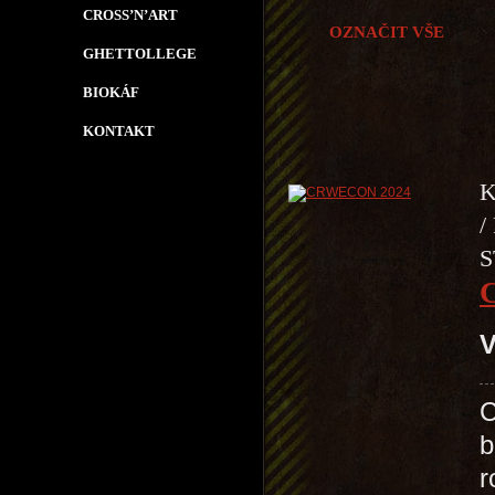
CROSS’N’ART
OZNAČIT VŠE
GHETTOLLEGE
BIOKÁF
KONTAKT
K
/
S
V
C
b
r