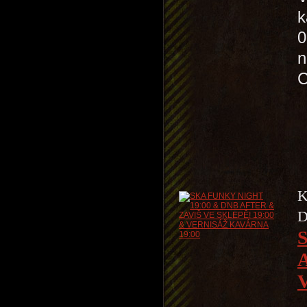
k
0
n
K
D