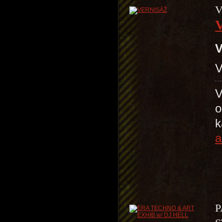
V
V
V
V
o
k
a
P