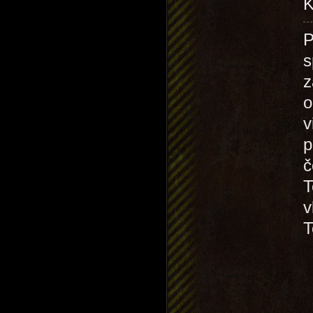
K
P
s
z
o
v
p
č
T
v