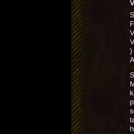
V
S
V
V
A
M
k
p
s
t
h