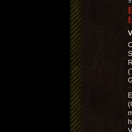
S
V
C
S
R
(
G
E
(
m
h
V