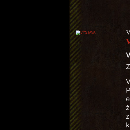
V
V
Z
V
P
e
ž
z
k