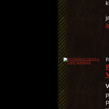
k
S
j
a
P
V
P