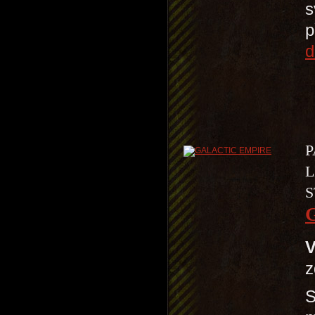
s
p
d
P
L
S
V
z
S