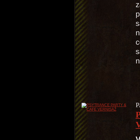
z
p
s
n
c
s
n
P
V