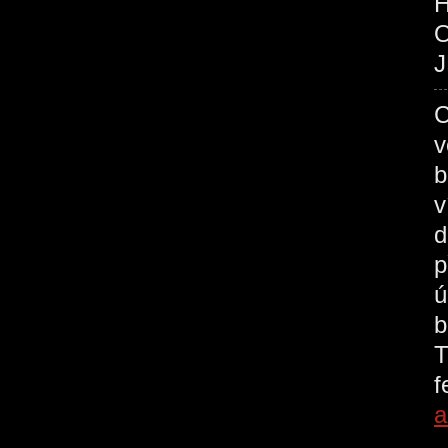
O
J
C
v
b
v
d
p
ú
b
T
a