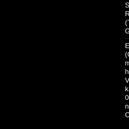
S
R
(
G
E
(
m
h
V
k
0
n