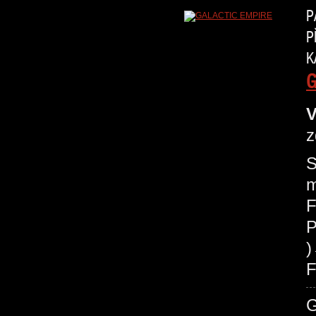
P
P
K
G
V
z
S
m
F
P
F