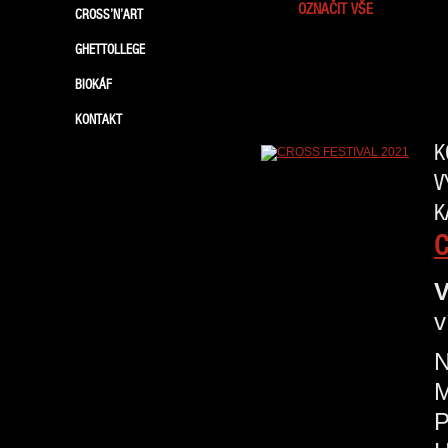
OZNAČIT VŠE
CROSS’N’ART
GHETTOLLEGE
BIOKÁF
KONTAKT
K
V
K
C
V
v
N
P