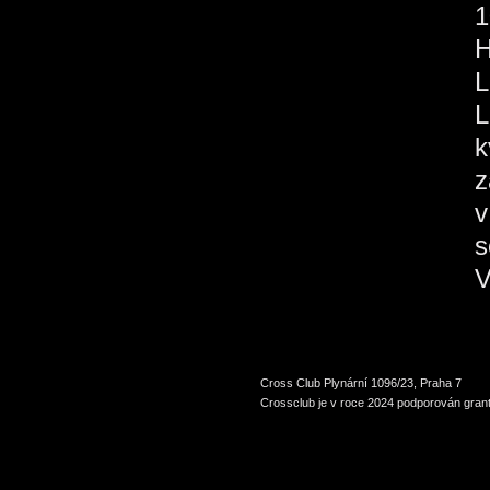
1
H
L
L
k
z
v
s
V
Cross Club Plynární 1096/23, Praha 7
Crossclub je v roce 2024 podporován grant