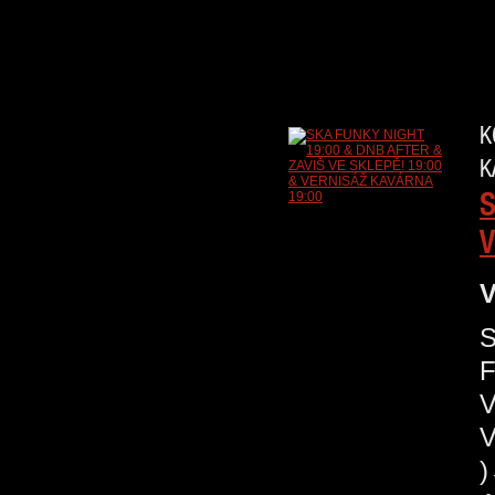
K
K
S
V
V
S
V
V