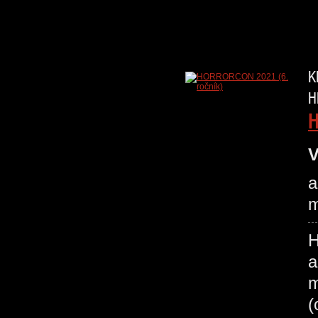
K
H
H
V
a
m
H
a
m
(