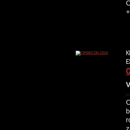
C
+
K
E
V
C
b
r
z