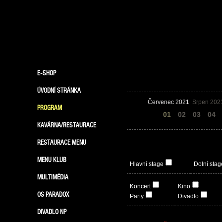
E-SHOP
ÚVODNÍ STRÁNKA
Červenec 2021
Srpen 202
PROGRAM
31
01
02
03
04
KAVÁRNA/RESTAURACE
RESTAURACE MENU
MENU KLUB
Hlavní stage
Dolní stag
MULTIMÉDIA
Koncert
Kino
OS PARADOX
Party
Divadlo
DIVADLO NP