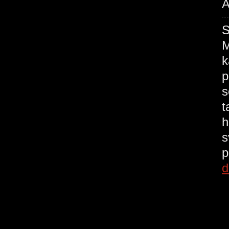
A
M
k
p
s
t
h
s
p
d