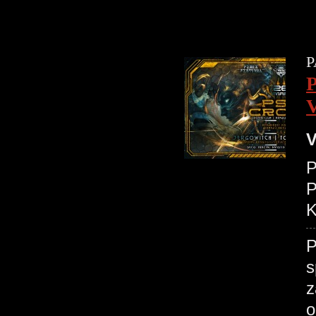
P
V
P
K
P
s
z
o