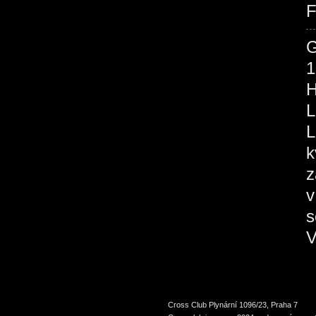
F
1
H
L
L
k
z
v
s
V
Cross Club Plynární 1096/23, Praha 7