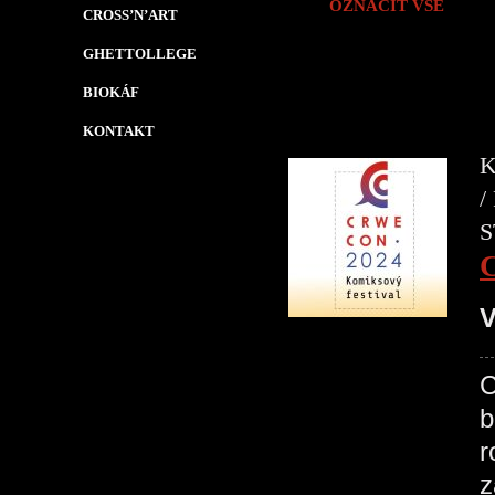
OZNAČIT VŠE
CROSS’N’ART
GHETTOLLEGE
BIOKÁF
KONTAKT
K
/
S
V
C
b
r
z