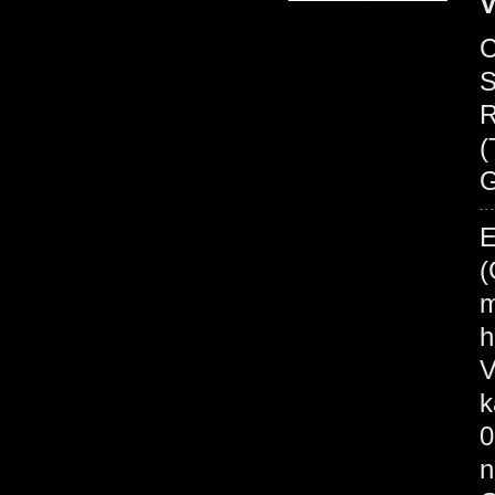
V
C
S
R
(
G
E
(
m
h
V
k
0
n