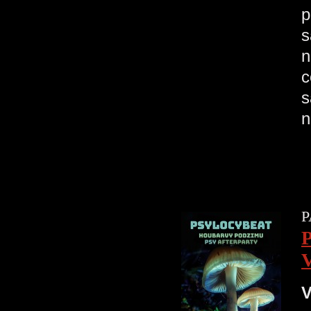
p
s
n
c
s
n
P
V