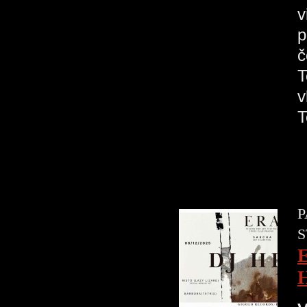
v
p
č
T
v
P
S