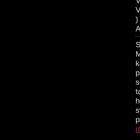
V
V
A
M
k
p
s
t
h
s
p
d