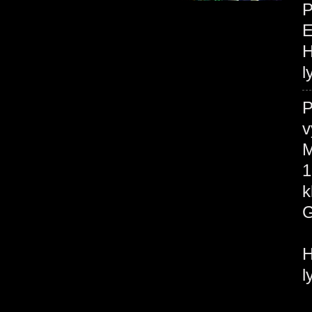
P
H
l
P
v
M
1
H
l