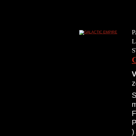
P
L
S
V
z
S
m
F
P