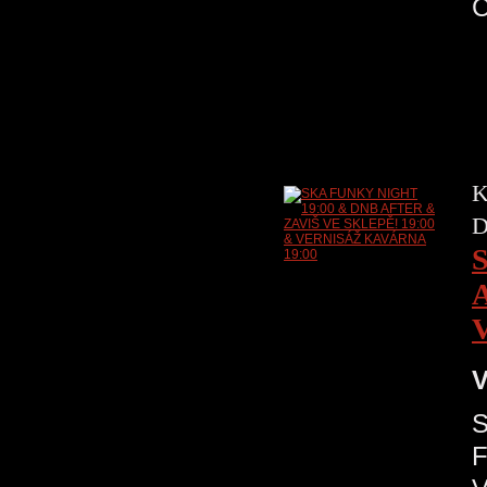
K
D
V
S