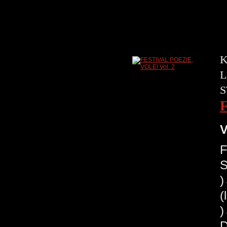
K
L
S
V
F
S
(
)
D