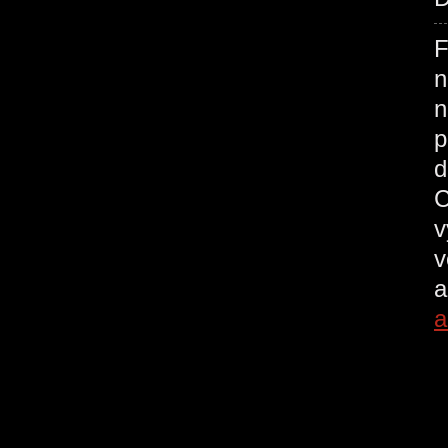
F
n
n
p
d
C
v
v
a
a