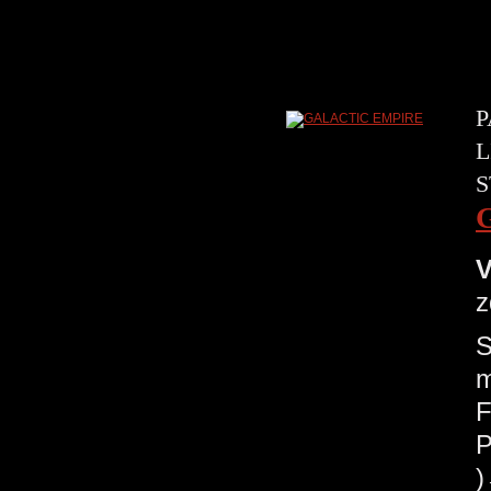
P
L
S
V
z
S
m
F
P