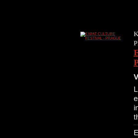
K
P
V
L
e
i
t
E