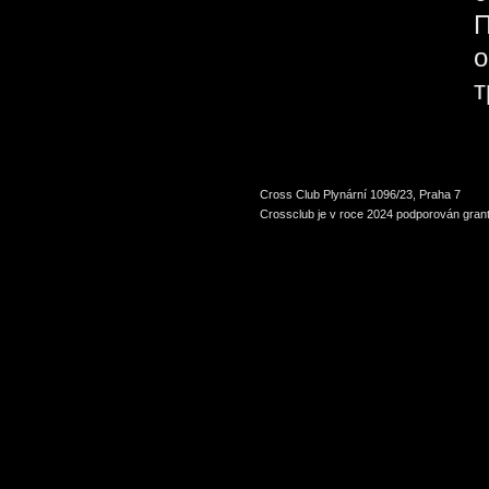
П
о
т
Cross Club Plynární 1096/23, Praha 7
Crossclub je v roce 2024 podporován grant