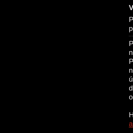
V
P
p
P
n
P
n
ú
d
o
P
H
a