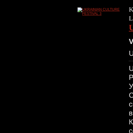
K
L
V
U
У
С
с
в
К
с