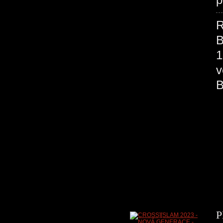
R
B
1
v
P