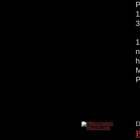
P
1
3
O
1
n
h
M
D