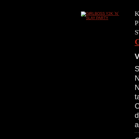
K
P
S
V
S
N
N
t
C
d
a