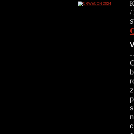
K
/
S
V
C
b
r
z
p
s
n
c