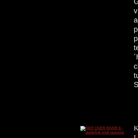
G
v
a
p
p
t
´
c
t
S
K
L