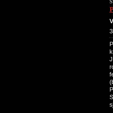
S
V
3
P
k
J
r
f
(
P
S
s