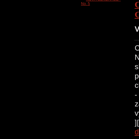
V
C
N
s
p
c
-
z
v
]
d