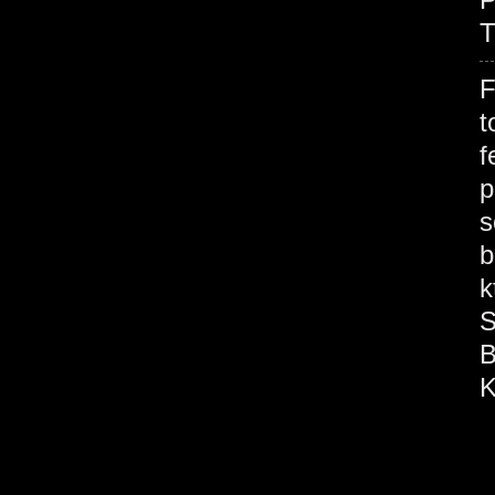
T
F
t
f
p
s
b
k
S
B
K