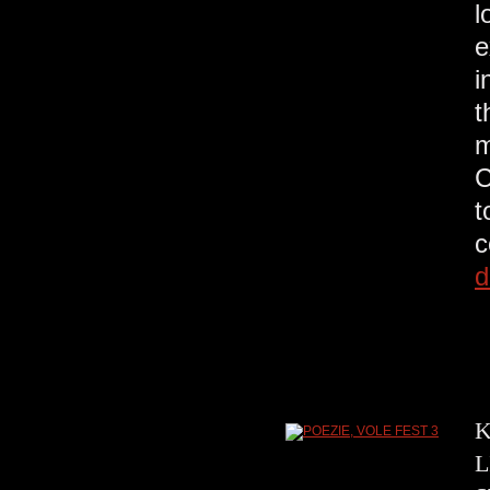
l
e
i
t
m
C
t
c
d
K
L