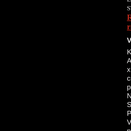
S
R
r
V
K
A
x
c
p
N
S
P
V
p