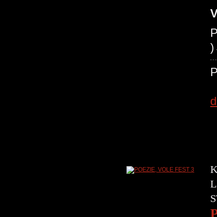
V
P
P
d
K
L
S