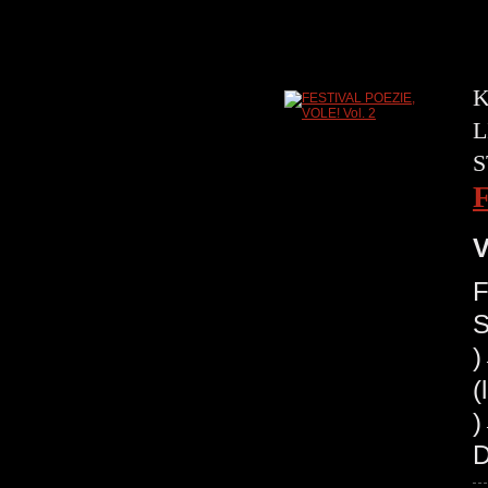
K
L
S
V
F
S
(
)
D