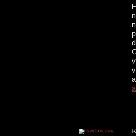
F
n
n
p
d
C
v
v
a
a
K