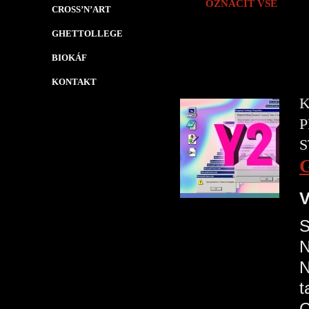
OZNAČIT VŠE
CROSS’N’ART
GHETTOLLEGE
BIOKÁF
KONTAKT
K
P
S
V
S
N
N
t
C