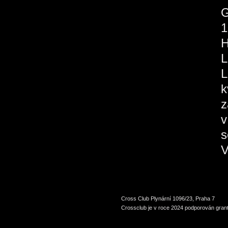
1
H
L
L
k
z
v
s
V
Cross Club Plynární 1096/23, Praha 7
Crossclub je v roce 2024 podporován grant