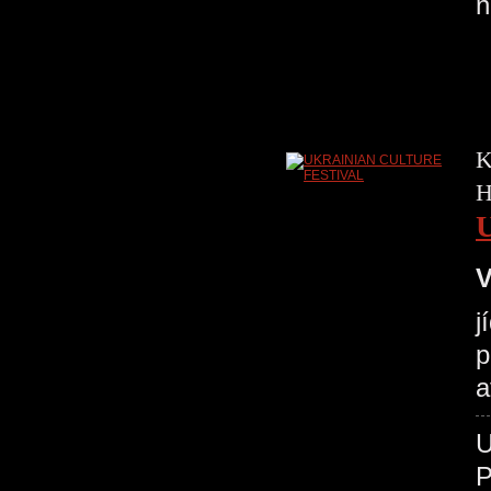
n
K
H
V
j
p
a
P