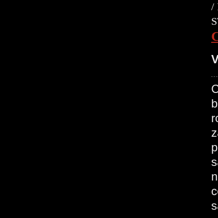
/
S
V
C
b
r
z
p
s
n
c
s