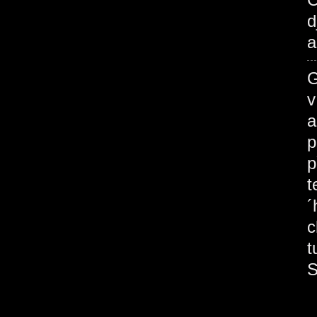
d
a
G
v
a
p
p
t
´
c
t
S