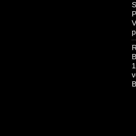
S
P
V
p
R
B
1
v