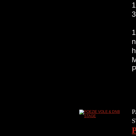
1
3
O
1
n
h
M
P
S