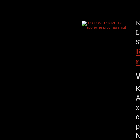
K
L
S
R
r
V
K
A
x
c
p
N