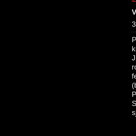
V
3
P
k
J
r
f
(
P
S
s