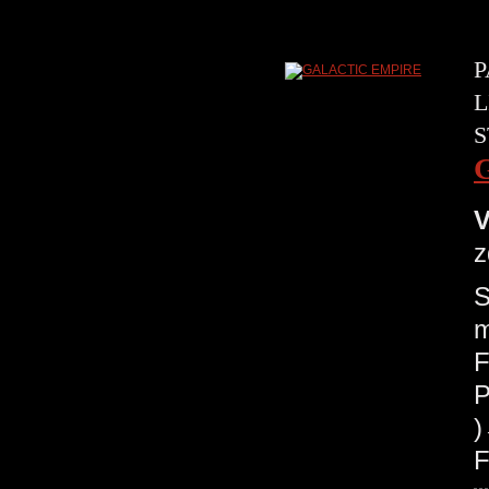
P
L
S
V
z
S
m
F
P
F