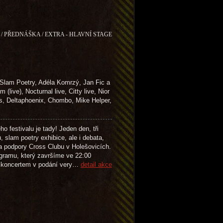
/ PŘEDNÁŠKA / EXTRA - HLAVNÍ STAGE
lam Poetry, Adéla Komrzý, Jan Fic a
), Nocturnal live, Citty live, Nior
Deltaphoenix, Chombo, Mike Helper,
festivalu je tady! Jeden den, tři
 slam poetry exhibice, ale i debata,
a podpory Cross Clubu v Holešovicích.
ogramu, který završíme ve 22:00
a koncertem v podání very…
detail akce