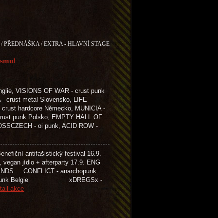
/ PŘEDNÁŠKA / EXTRA - HLAVNÍ STAGE
ismu!
glie, VISIONS OF WAR - crust punk
- crust metal Slovensko, LIFE
crust hardcore Německo, MUNICIA -
 crust punk Polsko, EMPTY HALL OF
ROSSCZECH - oi punk, ACID ROW -
efiční antifašistický festival 16.9.
, vegan jídlo + afterparty 17.9. ENG
ONFLICT - anarchopunk
 punk Belgie xDREGSx -
tail akce