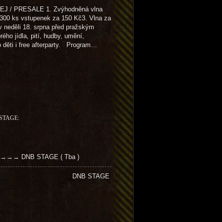
/ PRESALE 1. Zvýhodněná vlna
300 ks vstupenek za 150 Kč3. Vlna za
neděli 18. srpna před pražským
ho jídla, pití, hudby, umění,
o děti i free afterparty. Program…
STAGE:
)→→→→→ DNB STAGE ( Tba )
performance DNB STAGE