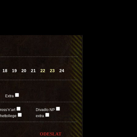
18
19
20
21
22
23
24
Extra
ross’n’art
Divadlo NP
hettollege
extra