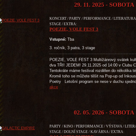
29. 11. 2025 - SOBOTA
KONCERT / PARTY / PERFORMANCE / LITERATURA 
STAGE / EXTRA:
POEZIE, VOLE FEST 3
Vstupné:
Tba
3. ročník, 3 patra, 3 stage
POEZIE, VOLE FEST 3 Multižánrový svátek kultu
dva TŘI! JEDEM! 29.11.2025 od 14:00 v Clubu Cr
Tentokráte máme festival rozdělen do několika té
Kromě toho se můžete těšit na Pop-up od Inkous
Poetry Letošní program se nese v duchu sjedn
akce
02. 05. 2026 - SOBOTA
PARTY / KINO / PERFORMANCE / VÝSTAVA / LITE
STAGE / DOLNÍ STAGE / KAVÁRNA / EXTRA: