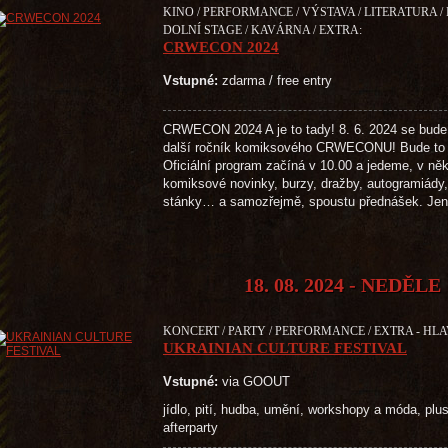
KINO / PERFORMANCE / VÝSTAVA / LITERATURA /
DOLNÍ STAGE / KAVÁRNA / EXTRA:
CRWECON 2024
Vstupné:
zdarma / free entry
CRWECON 2024 A je to tady! 8. 6. 2024 se bude
další ročník komiksového CRWECONU! Bude to 
Oficiální program začíná v 10.00 a jedeme, v něk
komiksové novinky, burzy, dražby, autogramiády, 
stánky… a samozřejmě, spoustu přednášek. Je
18. 08. 2024 - NEDĚLE
KONCERT / PARTY / PERFORMANCE / EXTRA - HLA
UKRAINIAN CULTURE FESTIVAL
Vstupné:
via GOOUT
jídlo, pití, hudba, umění, workshopy a móda, plus 
afterparty