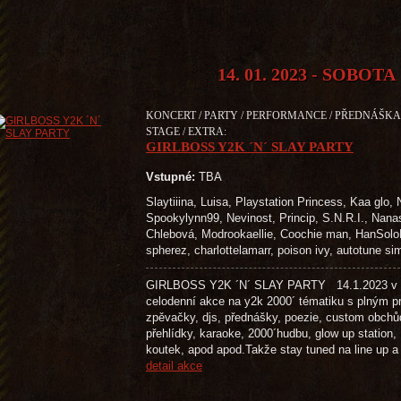
14. 01. 2023 - SOBOTA
KONCERT / PARTY / PERFORMANCE / PŘEDNÁŠKA /
STAGE / EXTRA:
GIRLBOSS Y2K ´N´ SLAY PARTY
Vstupné:
TBA
Slaytiiina, Luisa, Playstation Princess, Kaa glo,
Spookylynn99, Nevinost, Princip, S.N.R.I., Nanas
Chlebová, Modrookaellie, Coochie man, HanSoloBu
spherez, charlottelamarr, poison ivy, autotune s
GIRLBOSS Y2K ´N´ SLAY PARTY 14.1.2023 v p
celodenní akce na y2k 2000´ tématiku s plným p
zpěvačky, djs, přednášky, poezie, custom obchů
přehlídky, karaoke, 2000´hudbu, glow up station,
koutek, apod apod.Takže stay tuned na line 
detail akce