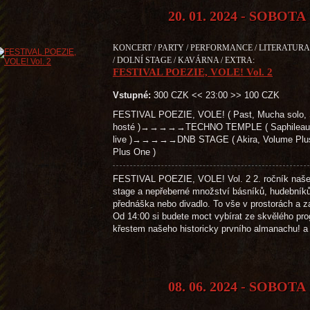
20. 01. 2024 - SOBOTA
KONCERT / PARTY / PERFORMANCE / LITERATURA 
/ DOLNÍ STAGE / KAVÁRNA / EXTRA:
FESTIVAL POEZIE, VOLE! Vol. 2
Vstupné:
300 CZK << 23:00 >> 100 CZK
FESTIVAL POEZIE, VOLE! ( Past, Mucha solo, S
hosté )→→→→→TECHNO TEMPLE ( Saphileaum (live
live )→→→→→DNB STAGE ( Akira, Volume Plus, 
Plus One )
FESTIVAL POEZIE, VOLE! Vol. 2 2. ročník našeho 
stage a nepřeberné množství básníků, hudebníků,
přednáška nebo divadlo. To vše v prostorách a z
Od 14:00 si budete moct vybírat ze skvělého pr
křestem našeho historicky prvního almanachu! 
08. 06. 2024 - SOBOTA