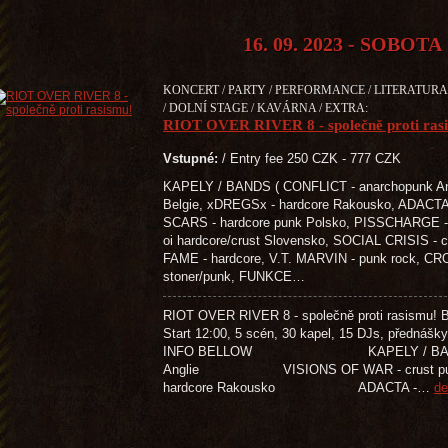
16. 09. 2023 - SOBOTA
KONCERT / PARTY / PERFORMANCE / LITERATURA 
/ DOLNÍ STAGE / KAVÁRNA / EXTRA:
RIOT OVER RIVER 8 - společně proti ras
Vstupné:
/ Entry fee 250 CZK - 777 CZK
KAPELY / BANDS ( CONFLICT - anarchopunk An
Belgie, xDREGSx - hardcore Rakousko, ADACTA 
SCARS - hardcore punk Polsko, PISSCHARGE - 
oi hardcore/crust Slovensko, SOCIAL CRISIS -
FAME - hardcore, V.T. MARVIN - punk rock, C
stoner/punk, FUNKCE…
RIOT OVER RIVER 8 - společně proti rasismu! Ben
Start 12:00, 5 scén, 30 kapel, 15 DJs, přednášky
INFO BELLOW KAPELY / BANDS C
Anglie VISIONS OF WAR - crust
hardcore Rakousko ADACTA -…
de