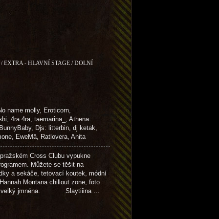
 EXTRA - HLAVNÍ STAGE / DOLNÍ
 No name molly, Eroticorn,
hi, 4ra 4ra, taemarina_, Athena
nnyBaby, Djs: litterbin, dj ketak,
imone, EweMä, Ratlovera, Anita
ražském Cross Clubu vypukne
rogramem. Můžete se těšit na
dky a sekáče, tetovací koutek, módní
 Hannah Montana chillout zone, foto
up a velký jmnéna. Slaytiiina …