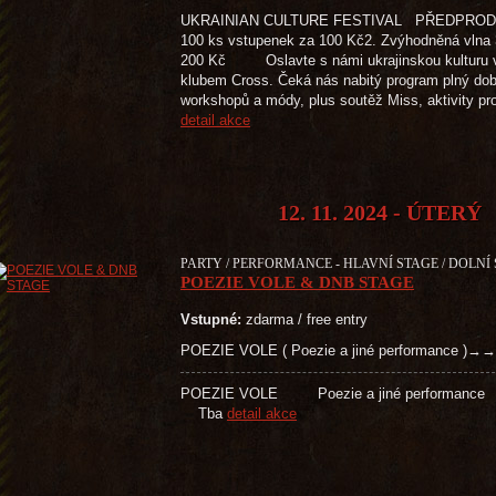
UKRAINIAN CULTURE FESTIVAL PŘEDPRODEJ 
100 ks vstupenek za 100 Kč2. Zvýhodněná vlna 
200 Kč Oslavte s námi ukrajinskou kulturu v 
klubem Cross. Čeká nás nabitý program plný dobré
workshopů a módy, plus soutěž Miss, aktivity pr
detail akce
12. 11. 2024 - ÚTERÝ
PARTY / PERFORMANCE - HLAVNÍ STAGE / DOLNÍ 
POEZIE VOLE & DNB STAGE
Vstupné:
zdarma / free entry
POEZIE VOLE ( Poezie a jiné performance 
POEZIE VOLE Poezie a jiné 
Tba
detail akce