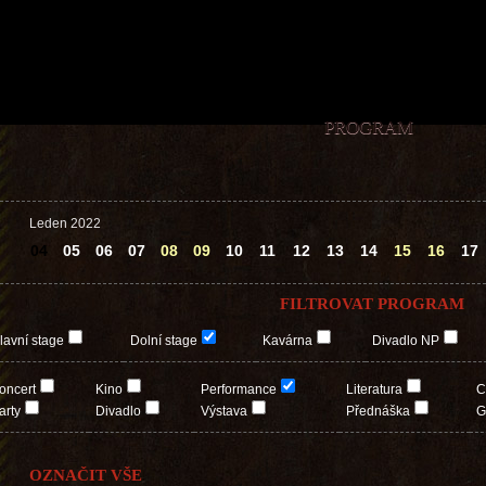
PROGRAM
Leden 2022
04
05
06
07
08
09
10
11
12
13
14
15
16
17
FILTROVAT PROGRAM
lavní stage
Dolní stage
Kavárna
Divadlo NP
oncert
Kino
Performance
Literatura
C
arty
Divadlo
Výstava
Přednáška
G
OZNAČIT VŠE