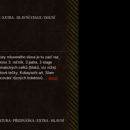
/ EXTRA - HLAVNÍ STAGE / DOLNÍ
ry mluveného slova je tu zas! raz,
oss 3. ročník, 3 patra, 3 stage
matických celků (bloků, viz níže).
tové tečky, Kobayashi art, Slam
ocování různých kolektivů.…
detail
RATURA / PŘEDNÁŠKA / EXTRA - HLAVNÍ