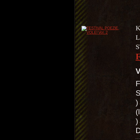
K
L
S
V
F
S
(
)
D