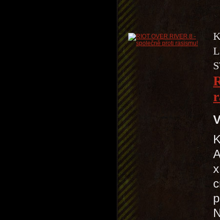
K
L
S
R
r
V
K
A
x
c
p
N