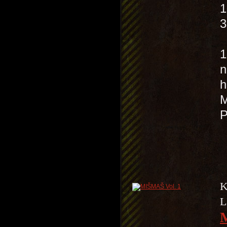
1
3
O
1
n
h
M
K
L