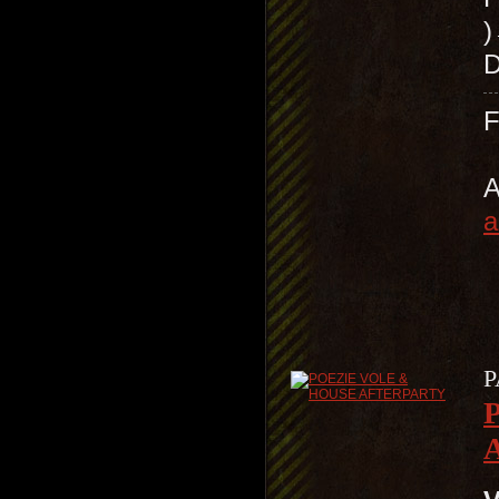
)
D
A
a
P