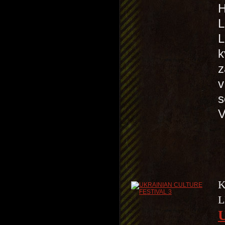
H
L
L
k
z
v
s
V
K
L