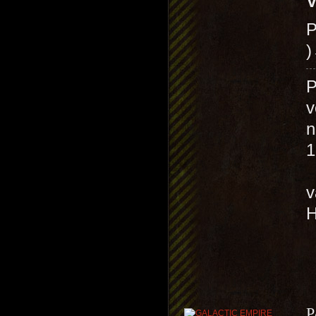
V
P
P
v
n
1
N
P