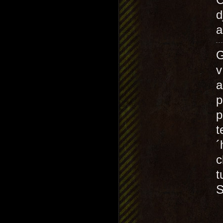
d
a
G
v
a
p
p
t
´
c
t
S