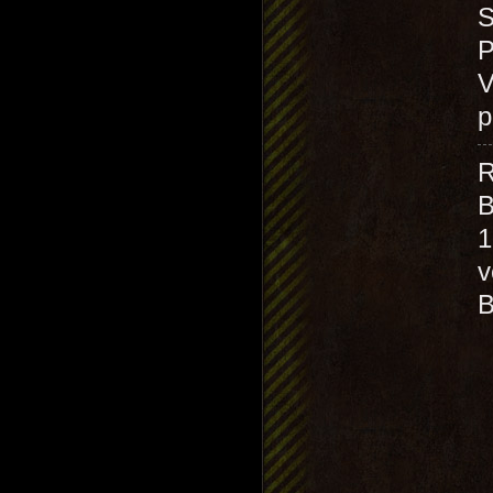
S
P
V
p
R
B
1
v