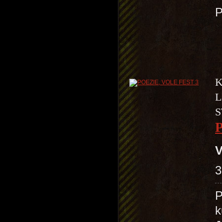
K
L
S
V
3
P
k