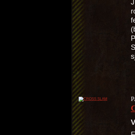
J
r
f
(
P
S
s
P
V
F