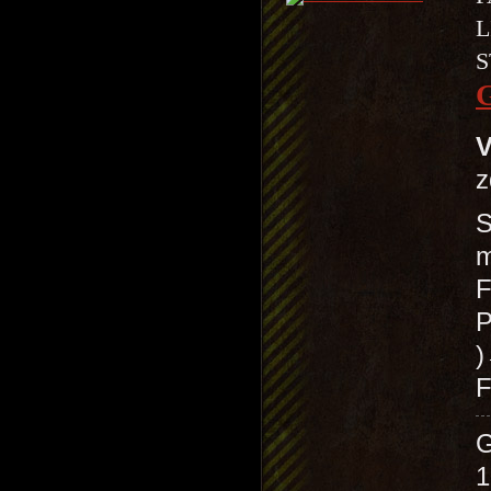
L
S
V
z
S
m
F
P
F
1