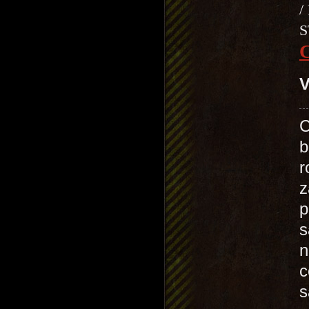
/
S
V
C
b
r
z
p
s
n
c
s