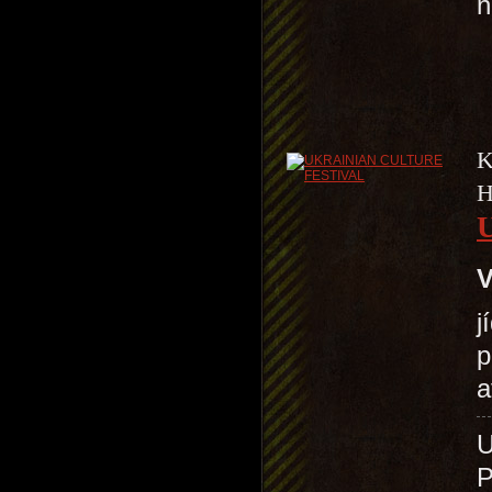
n
K
H
V
j
p
a
P