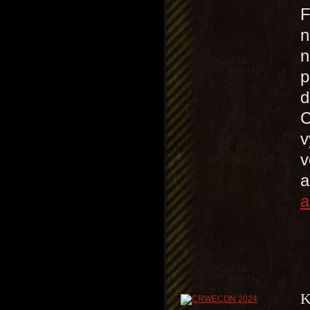
F
n
n
p
d
C
v
v
a
a
K