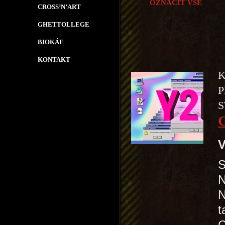
OZNAČIT VŠE
CROSS’N’ART
GHETTOLLEGE
BIOKÁF
KONTAKT
K
P
S
V
S
N
N
t
C