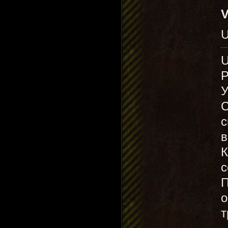
V
U
У
С
с
в
К
с
П
о
т