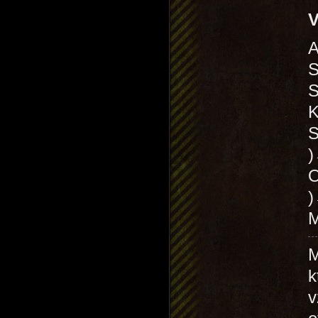
V
A
S
S
K
S
O
)
M
M
k
v