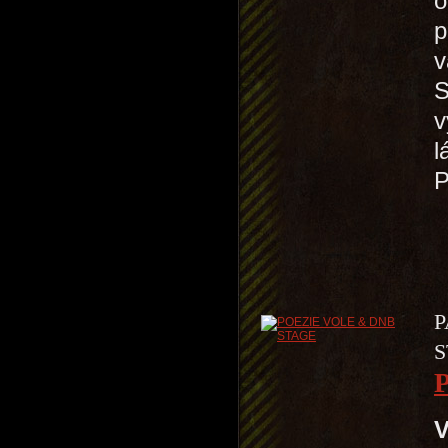
o
p
v
S
v
l
P
S
V