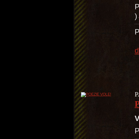
P
P
d
P
V
P