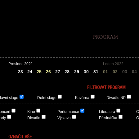
PROGRAM
Prosinec 2021
Leden 2022
22
23
24
25
26
27
28
29
30
31
01
02
03
04
FILTROVAT PROGRAM
lavní stage
Dolní stage
Kavárna
Divadlo NP
oncert
Kino
Performance
Literatura
C
arty
Divadlo
Výstava
Přednáška
G
OZNAČIT VŠE