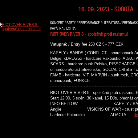
16. 09. 2023 - SOBOTA
KONCERT / PARTY / PERFORMANCE / LITERATURA / PŘEDNÁŠKA 
KAVÁRNA / EXTRA:
RIOT OVER RIVER 8 - společně proti rasismu!
Vstupné:
/ Entry fee 250 CZK - 777 CZK
KAPELY / BANDS ( CONFLICT - anarchopunk An
Belgie, xDREGSx - hardcore Rakousko, ADACTA 
SCARS - hardcore punk Polsko, PISSCHARGE - 
oi hardcore/crust Slovensko, SOCIAL CRISIS -
FAME - hardcore, V.T. MARVIN - punk rock, C
stoner/punk, FUNKCE…
RIOT OVER RIVER 8 - společně proti rasismu! Ben
Start 12:00, 5 scén, 30 kapel, 15 DJs, přednášky
INFO BELLOW KAPELY / BANDS C
Anglie VISIONS OF WAR - crust
hardcore Rakousko ADACTA -…
de