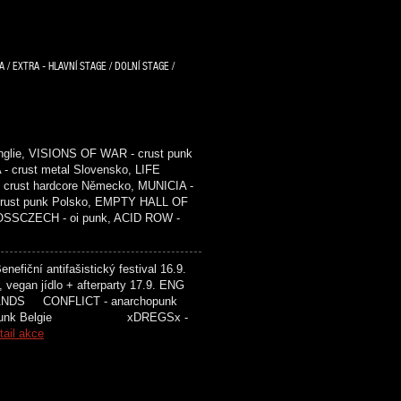
/ EXTRA - HLAVNÍ STAGE / DOLNÍ STAGE /
glie, VISIONS OF WAR - crust punk
- crust metal Slovensko, LIFE
crust hardcore Německo, MUNICIA -
 crust punk Polsko, EMPTY HALL OF
ROSSCZECH - oi punk, ACID ROW -
efiční antifašistický festival 16.9.
, vegan jídlo + afterparty 17.9. ENG
ONFLICT - anarchopunk
 punk Belgie xDREGSx -
tail akce