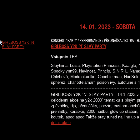
14. 01. 2023 - SOBOTA
KONCERT / PARTY / PERFORMANCE / PŘEDNÁŠKA / EXTRA - HL
GIRLBOSS Y2K ´N´ SLAY PARTY
Vstupné:
TBA
Slaytiiina, Luisa, Playstation Princess, Kaa glo,
Spookylynn99, Nevinost, Princip, S.N.R.I., Nanas
Chlebová, Modrookaellie, Coochie man, HanSoloBu
spherez, charlottelamarr, poison ivy, autotune s
GIRLBOSS Y2K ´N´ SLAY PARTY 14.1.2023 v p
celodenní akce na y2k 2000´ tématiku s plným p
zpěvačky, djs, přednášky, poezie, custom obchů
přehlídky, karaoke, 2000´hudbu, glow up station,
koutek, apod apod.Takže stay tuned na line 
detail akce