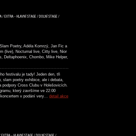
/ EXTRA - HLAVNÍ STAGE / DOLNÍ STAGE /
lam Poetry, Adéla Komrzý, Jan Fic a
), Nocturnal live, Citty live, Nior
Deltaphoenix, Chombo, Mike Helper,
festivalu je tady! Jeden den, tři
 slam poetry exhibice, ale i debata,
a podpory Cross Clubu v Holešovicích.
ogramu, který završíme ve 22:00
a koncertem v podání very…
detail akce
 EXTRA - HLAVNÍ STAGE / DOLNÍ STAGE /