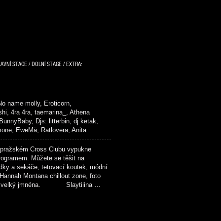
AVNÍ STAGE / DOLNÍ STAGE / EXTRA:
 No name molly, Eroticorn,
hi, 4ra 4ra, taemarina_, Athena
nnyBaby, Djs: litterbin, dj ketak,
imone, EweMä, Ratlovera, Anita
ražském Cross Clubu vypukne
rogramem. Můžete se těšit na
dky a sekáče, tetovací koutek, módní
 Hannah Montana chillout zone, foto
up a velký jmnéna. Slaytiiina …