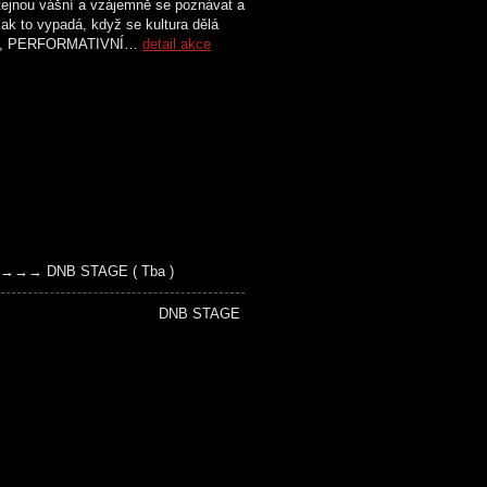
 stejnou vášní a vzájemně se poznávat a
ak to vypadá, když se kultura dělá
ENÍ, PERFORMATIVNÍ…
detail akce
)→→→→→ DNB STAGE ( Tba )
performance DNB STAGE