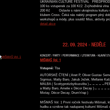
UKRAINIAN CULTURE FESTIVAL PŘEDPRODEJ 
100 ks vstupenek za 100 Kč2. Zvýhodněná vlna 
200 Kč Oslavte s námi ukrajinskou kulturu v 
klubem Cross. Čeká nás nabitý program plný dobré
workshopů a módy, plus soutěž Miss, aktivity pr
detail akce
22. 09. 2024 - NEDĚLE
KONCERT / PARTY / PERFORMANCE / LITERATURA - HLAVNÍ ST
MIŠMAŠ Vol. 1
Vstupné:
Tba
AUTORSKÉ ČTENÍ ( Anet P, Oliver Gustav Semeck
Sigmius, Matty Baro, Jakub Ježek, Mellanie
MALBA ( Scottyprotizbytkusvěta )→→→→→PER
a Matty Baro, Amelie x Décor Decay )→→→→→
Mixtay, Décor Decay, Drum'n'rap )
MIŠMAŠ Vol. 1 První ročník festivalu Mišmaš, kte
hudbu a vznikne tak nadupanej kulturní Mišmaš 