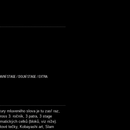
AVNÍ STAGE / DOLNÍ STAGE / EXTRA:
ry mluveného slova je tu zas! raz,
oss 3. ročník, 3 patra, 3 stage
matických celků (bloků, viz níže).
tové tečky, Kobayashi art, Slam