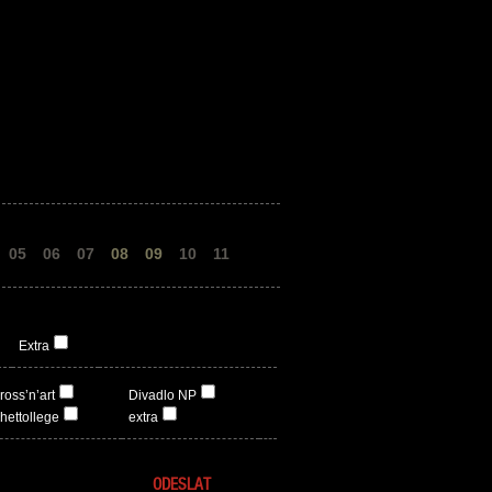
05
06
07
08
09
10
11
Extra
ross’n’art
Divadlo NP
hettollege
extra