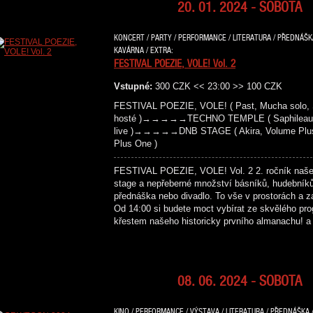
20. 01. 2024 - SOBOTA
KONCERT / PARTY / PERFORMANCE / LITERATURA / PŘEDNÁŠKA 
KAVÁRNA / EXTRA:
FESTIVAL POEZIE, VOLE! Vol. 2
Vstupné:
300 CZK << 23:00 >> 100 CZK
FESTIVAL POEZIE, VOLE! ( Past, Mucha solo, S
hosté )→→→→→TECHNO TEMPLE ( Saphileaum (live
live )→→→→→DNB STAGE ( Akira, Volume Plus, 
Plus One )
FESTIVAL POEZIE, VOLE! Vol. 2 2. ročník našeho 
stage a nepřeberné množství básníků, hudebníků,
přednáška nebo divadlo. To vše v prostorách a z
Od 14:00 si budete moct vybírat ze skvělého pr
křestem našeho historicky prvního almanachu! 
08. 06. 2024 - SOBOTA
KINO / PERFORMANCE / VÝSTAVA / LITERATURA / PŘEDNÁŠKA /