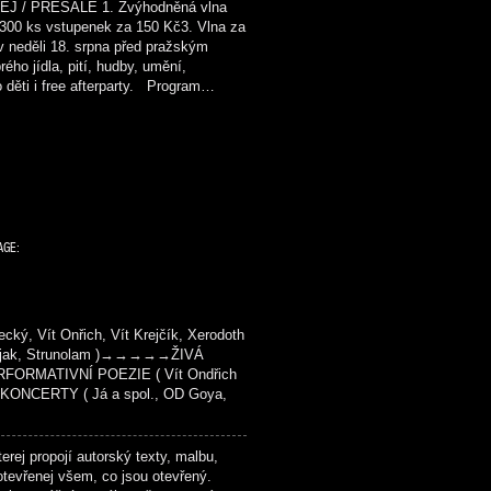
/ PRESALE 1. Zvýhodněná vlna
300 ks vstupenek za 150 Kč3. Vlna za
neděli 18. srpna před pražským
ho jídla, pití, hudby, umění,
o děti i free afterparty. Program…
AGE:
ý, Vít Onřich, Vít Krejčík, Xerodoth
 Kašjak, Strunolam )→→→→→ŽIVÁ
FORMATIVNÍ POEZIE ( Vít Ondřich
KONCERTY ( Já a spol., OD Goya,
rej propojí autorský texty, malbu,
otevřenej všem, co jsou otevřený.