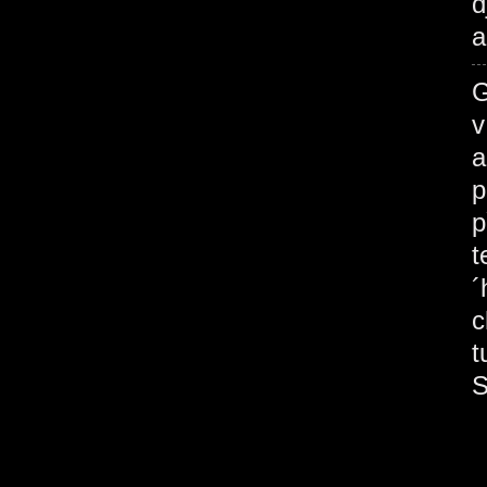
d
a
G
v
a
p
p
t
´
c
t
S