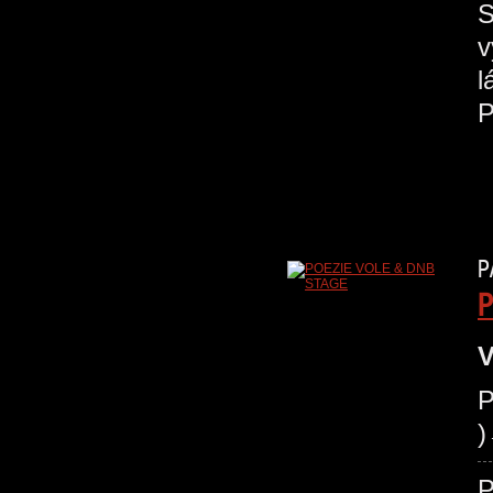
S
v
l
P
P
V
P
P