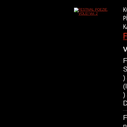
K
P
K
F
V
F
S
(
)
D
F
n