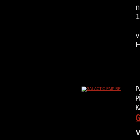
n
1
N
P
P
K
G
V