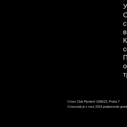
У
С
с
в
К
с
П
о
т
Cross Club Plynární 1096/23, Praha 7
Crossclub je v roce 2024 podporován grant