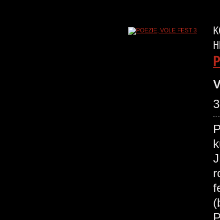
K
H
P
V
3
P
k
J
r
f
(
P