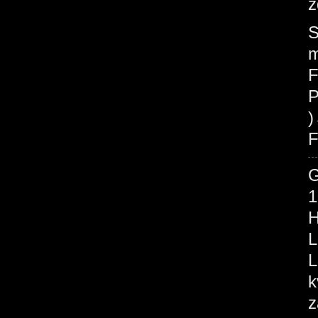
z
S
m
F
P
F
1
H
L
L
k
z