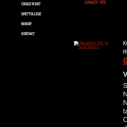
OZNAČIT VŠE
CROSS’N’ART
GHETTOLLEGE
BIOKÁF
KONTAKT
K
H
G
V
S
N
N
t
C