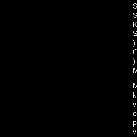
S
S
K
S
O
)
M
M
k
v
o
p
v