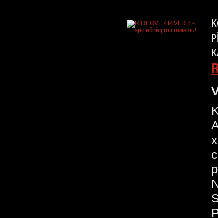
K
P
K
R
V
K
A
x
c
p
N
S
P