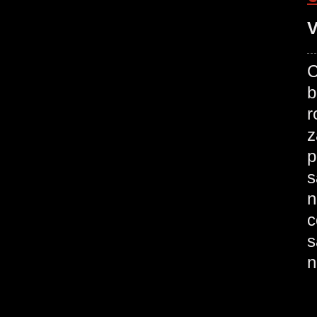
V
C
b
r
z
p
s
n
c
s
n