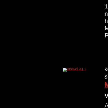
1
n
h
M
K
S
M
V
A