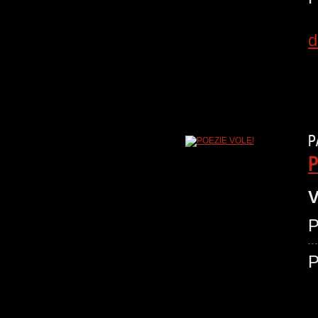
d
P
P
V
P