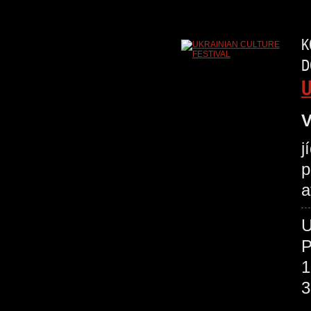
K
D
U
V
j
p
a
P
1
3
O