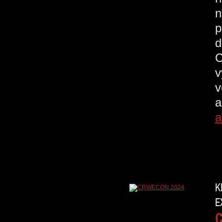
n
p
d
C
v
v
a
a
K
E