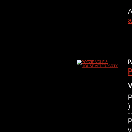
A
a
P
P
V
P
P
v