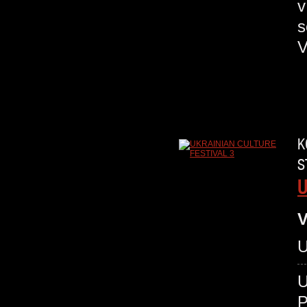
v
s
V
K
S
U
V
U