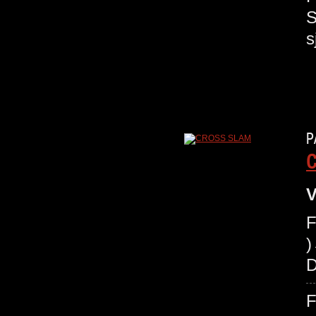
S
s
P
V
F
)
D