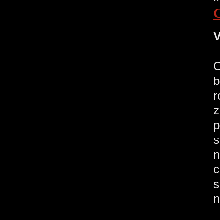
V
C
b
r
z
p
s
n
c
s
n