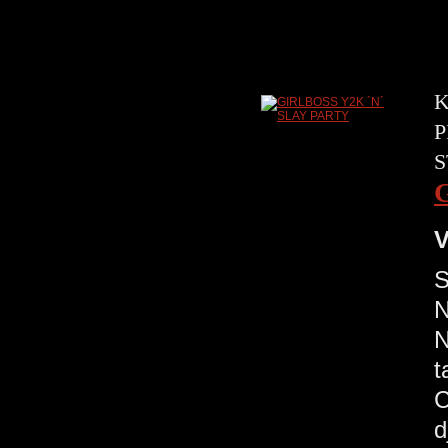
K
P
S
V
S
N
N
t
C
d