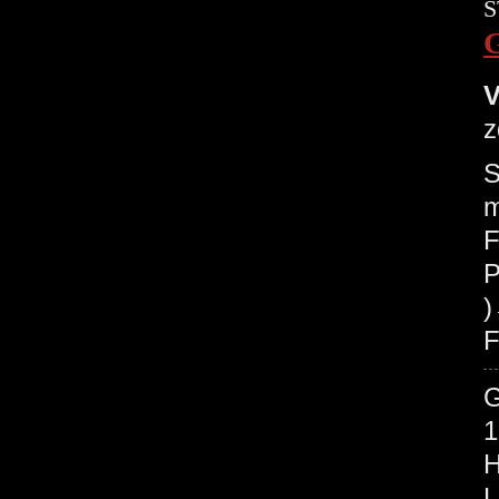
S
V
z
S
m
F
P
F
1
H
L