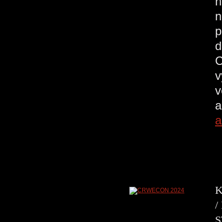
n
n
p
d
C
v
v
a
a
K
/
S