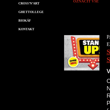
OZNAČIT VŠE
CROSS’N’ART
GHETTOLLEGE
BIOKÁF
KONTAKT
P
E
V
N
R
P