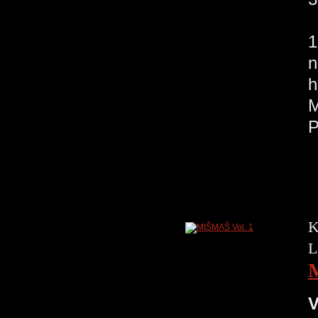
O
1
n
h
M
K
L
V