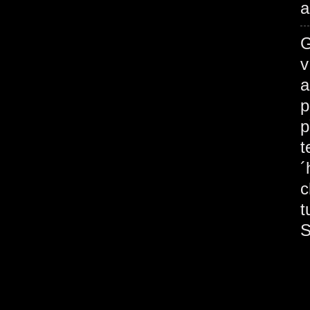
a
G
v
a
p
p
t
´
c
t
S