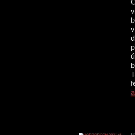
C
v
b
v
d
p
ú
b
T
a
K