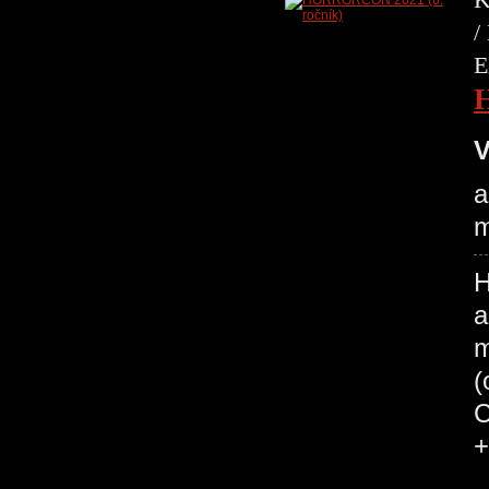
/
E
V
a
m
H
a
m
(
C
+