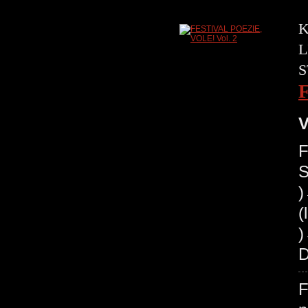
K
L
S
V
F
S
(
)
D
F