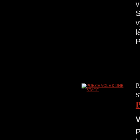
v
S
v
l
P
S
V
P