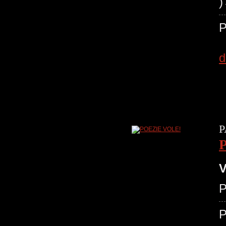
P
d
P
V
P