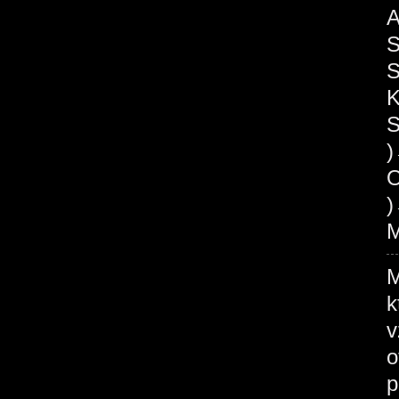
A
S
S
K
S
O
)
M
M
k
v
o
p