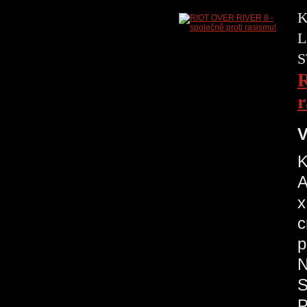
K
L
S
R
r
V
K
A
x
c
p
N
S
P