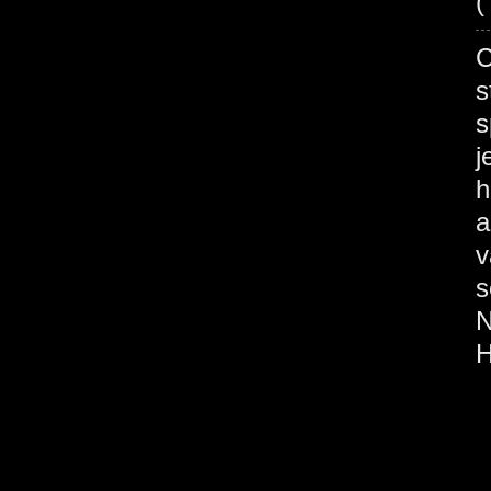
(
s
s
j
h
a
v
s
N