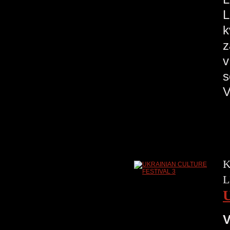
L
k
z
v
s
V
K
L
V