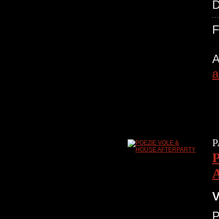
D
A
a
P
V
P