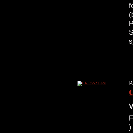
f
(
P
S
s
P
V
F
)