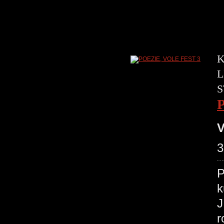
K
L
S
V
3
P
k
J
r