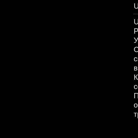
U
У
С
с
в
К
с
П
о
т