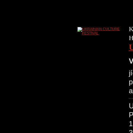
K
H
V
j
p
a
P
1
3