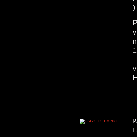
P
v
n
1
N
P
L