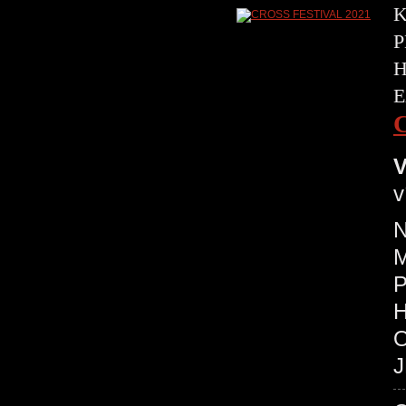
K
P
H
E
V
v
N
P
O
J