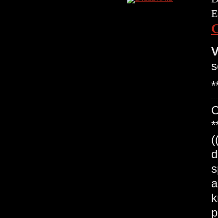
E
V
s
*
*
(
d
s
a
k
p