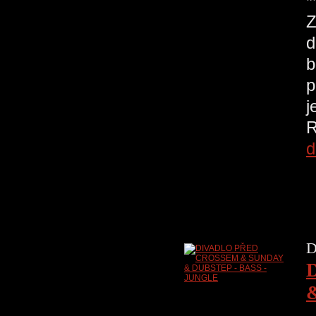
*
Z
d
b
p
j
R
d
D