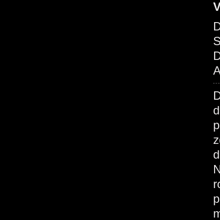
V
D
S
D
A
d
p
z
d
N
r
p
m