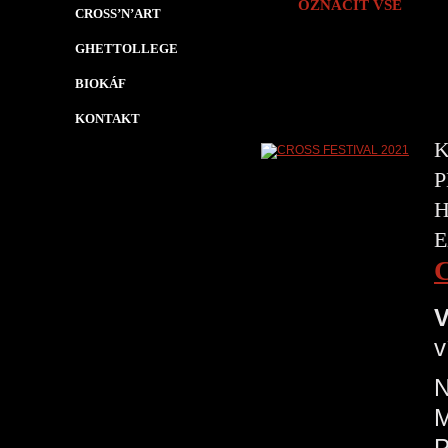
OZNAČIT VŠE
CROSS’N’ART
GHETTOLLEGE
BIOKÁF
KONTAKT
K
P
H
E
V
v
N
P