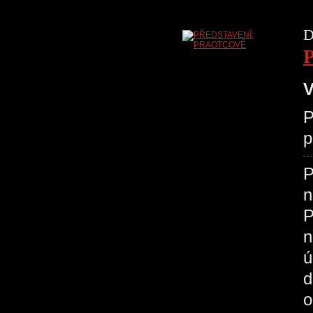
D
V
P
p
P
n
P
n
ú
d
o