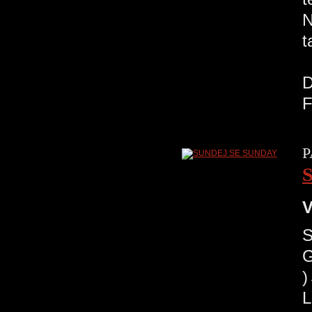
N
t
R
D
F
P
V
G
)
L