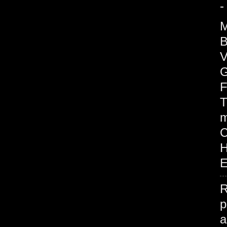
-
M
B
V
G
F
T
m
H
E
R
p