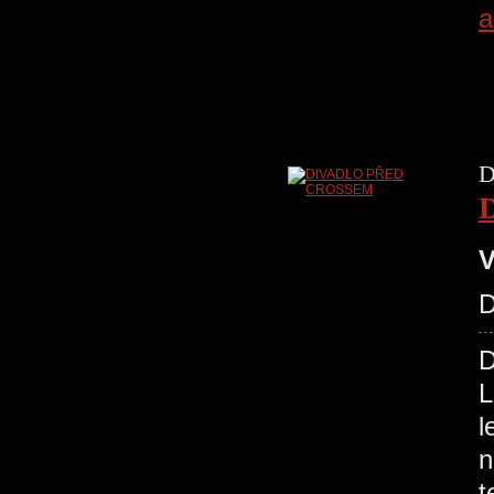
a
D
V
D
L
l
n
t