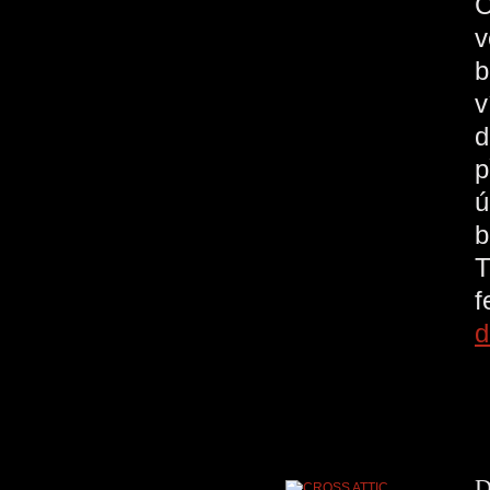
C
v
b
v
d
p
ú
b
T
d
D