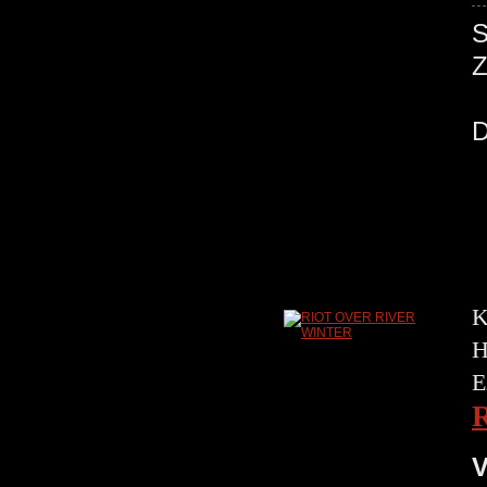
K
H
E
V