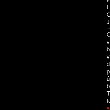
O
J
C
v
b
v
d
p
ú
b
T
a