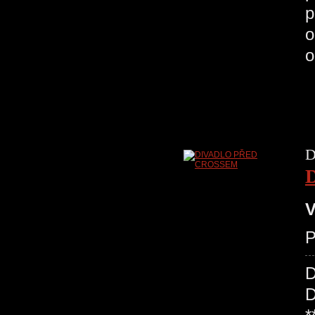
p
o
o
D
V
P
D
D