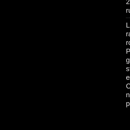
2
r
L
r
r
P
g
s
e
C
n