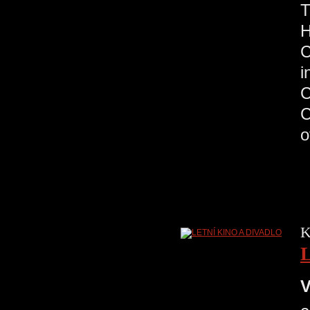
H
C
K
V