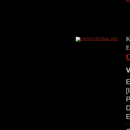
K
E
V
E
[
P
D
E