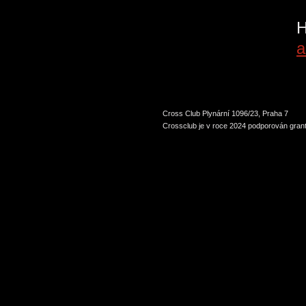
P
H
a
Cross Club Plynární 1096/23, Praha 7
Crossclub je v roce 2024 podporován grant