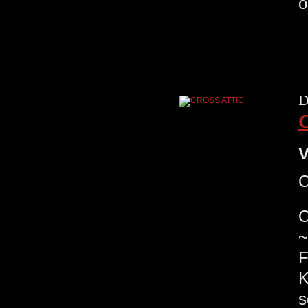
o
D
V
C
C
~
F
K
s