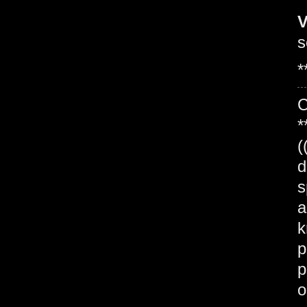
V
s
*
*
(
d
s
a
k
p
p
o