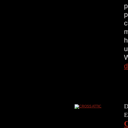
p
p
c
m
h
u
W
d
D
E