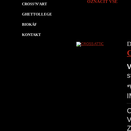
OZNAČIT VŠE
CROSS’N’ART
GHETTOLLEGE
BIOKÁF
KONTAKT
D
V
s
I
V
Z