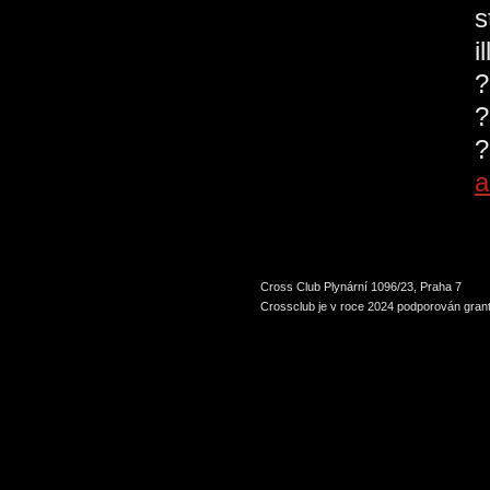
s
i
?
?
?
a
Cross Club Plynární 1096/23, Praha 7
Crossclub je v roce 2024 podporován grant