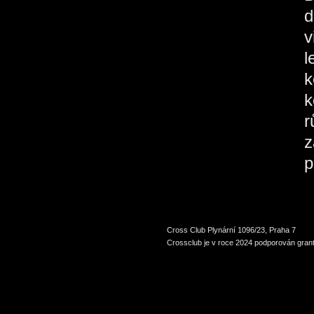
d
v
l
k
k
r
z
p
Cross Club Plynární 1096/23, Praha 7
Crossclub je v roce 2024 podporován grant