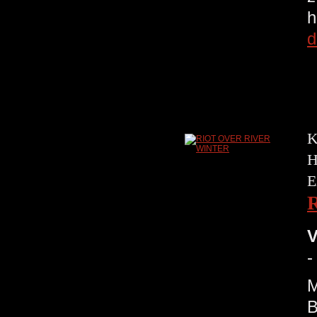
h
d
K
H
E
V
-
M
B