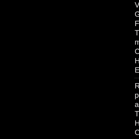
V
G
F
T
m
H
E
R
p
H