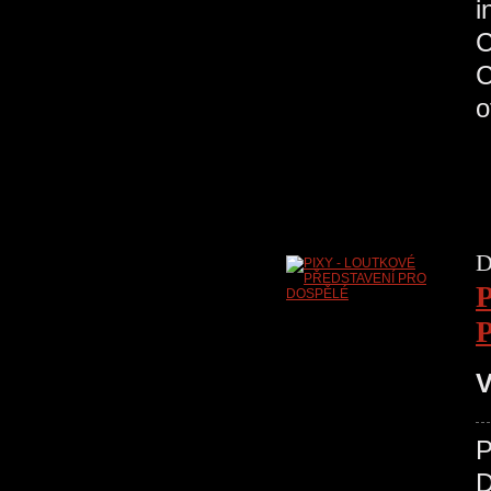
C
D
V
D