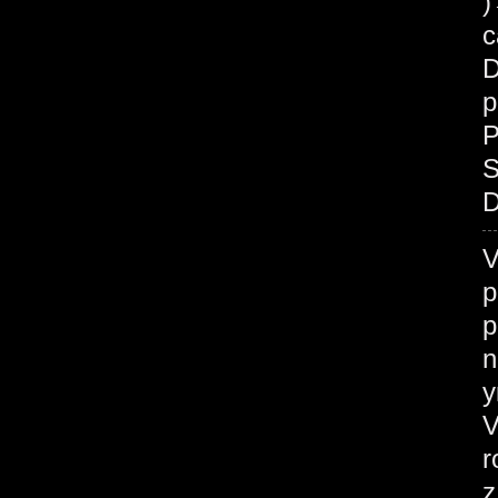
c
D
p
P
S
D
V
p
p
n
у
V
r
z