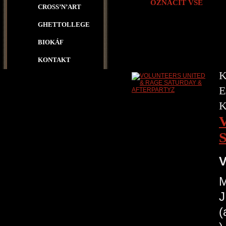
OZNAČIT VŠE
CROSS’N’ART
GHETTOLLEGE
BIOKÁF
KONTAKT
K
E
V
M
J
(