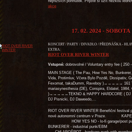
nejnižších pohnutek. Přijďte si užít hezkou le
akce
17. 02. 2024 - SOBOTA
KONCERT / PARTY / DIVADLO / PŘEDNÁŠKA - HLA
EXTRA:
RIOT OVER RIVER WINTER
Vstupné:
dobrovolné / Voluntary entry fee ( 250 
MAIN STAGE ( The Pau, How Yes No, Bunkerer, 
Vida, Protimluv, Včera Bylo Pozdě, Dissipativ, G
Fexomat, takaDumm, Raveboy )→→→→→ 161 T
mariasynesthesia (DE), Conspira, Eldatel, 1984
)→→→→→TEKNO & HAPPY HARDCORE ( DJ Paži
DJ Pisnicki, DJ Daweedo,…
RIOT OVER RIVER WINTER Benefiční festival pr
nové autonomní centrum v Praze. KAPELY
HOW YES NO - lo-fi garage/pos
BUNKERER - industrial punk/EB
CHLAPOŠROT - hardcore punk with membe