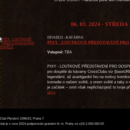
06. 03. 2024 - STŘEDA
DIVADLO - KAVÁRNA:
PIXY - LOUTKOVÉ PŘEDSTAVENÍ PRO
Vstupné:
TBA
PIXY - LOUTKOVÉ PŘEDSTAVENÍ PRO DOSPĚLÉ
pro dospělé do kávarny CrossClubu viz {baseURL}
legendární, až avantgardní hru na motivy kom
komedie o našem světě, o onom světě a taky o r
je začátek – smrt však nepřicházíproč to tvoje 
akce
Club Plynární 1096/23, Praha 7
lub je v roce 2024 podporován grantem hl. m. Prahy ve výši 2.000.000 Kč