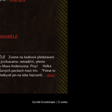
 DOSPĚLÉ
 Zveme na loutkové představení
cs/kavarna- netradiční, přesto
iksu Maxe Anderssona: Pixy! Hořká
ůzných pocitech mezi tím. "Potrat to
přítelkyně jen na tebe házíumlč…
detail
Vyrobil Goodshape
|
O webu