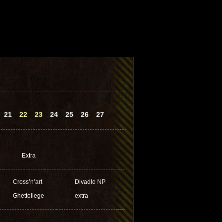
21
22
23
24
25
26
27
Extra
Cross’n’art
Divadlo NP
Ghettollege
extra