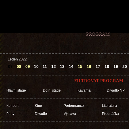
PROGRAM
Leden 2022
07
08
09
10
11
12
13
14
15
16
17
18
19
20
FILTROVAT PROGRAM
Hlavní stage
Dolní stage
Kavárna
Divadlo NP
Koncert
Kino
Performance
Literatura
Party
Divadlo
Výstava
Přednáška