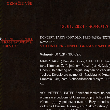
OZNAČIT VŠE
13. 01. 2024 - SOBOTA
KONCERT / PARTY / DIVADLO / PŘEDNÁŠKA / EXTR
KAVÁRNA:
VOLUNTEERS UNITED & RAGE SATU
Vstupné:
50 CZK - 300 CZK
MAIN STAGE ( Původní Bureš, OTK, J.H.Krchovs
(aka Kittchen, Zvíře jménem Podzim) & H
Open - UA catering od Prague Maydan po celý de
Teplice, Divadlo pro nejmenší - Nadobranič (Ana
Umbrela - UA, Yara Sloboda/Bohdan Masyra - UA
-…
VOLUNTEERS UNITED Benefiční festival na podp
organizace podporující Ukrajinu od prvních dní t
vůbec. для української нижче Brzy to budou dv
válku na Ukrajině.Dva roky, co Rusko "bratrsky" 