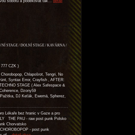
dnovou sobotu a poděkovat tak…
detail
VNÍ STAGE / DOLNÍ STAGE / KAVÁRNA /
- 777 CZK )
Chorobopop, Chlapošrot, Tengri, No
rünt, Syntax Error, Crayfish , AFTER:
ECHNO STAGE ( Alex Safespace &
, Coherence, Dzony59
tka, DJ Keťák, Ewemä, Spherez,
o Lékaře bez hranic v Gaze a pro
 THE PAU - raw post punk Polsko
t punk Chorvatsko
M CHOROBOPOP - post punk
rs of…
detail akce