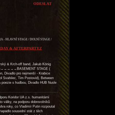
A - HLAVNÍ STAGE / DOLNÍ STAGE /
RDAY & AFTERPARTYZ
ký & Krch-off band, Jakub König
vězdy )→→→→→BASEMENT STAGE (
n, Divadlo pro nejmenší - Krabice
tol Svahilec, Tim Postovid), Between
 poezie s hudbou, Divadlo HUB Nusle
oru Koridor UA z.s. humanitární
éto války, na podporu dobrovolníků
a roky, co Vladimír Putin rozpoutal
napadlo sousední stát z těch