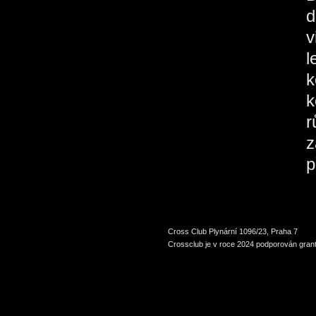
d
v
l
k
k
r
z
p
Cross Club Plynární 1096/23, Praha 7
Crossclub je v roce 2024 podporován grant