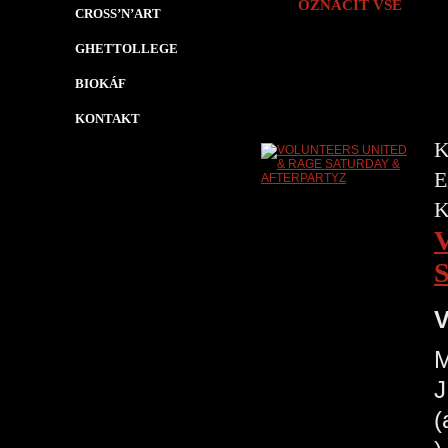
OZNAČIT VŠE
CROSS’N’ART
GHETTOLLEGE
BIOKÁF
KONTAKT
K
E
V
M
J
(