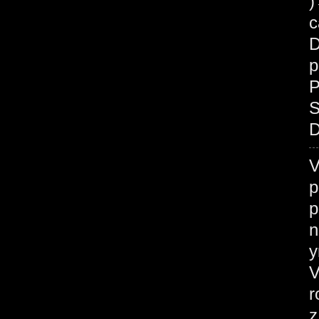
c
D
p
P
S
D
V
p
p
n
у
V
r
z