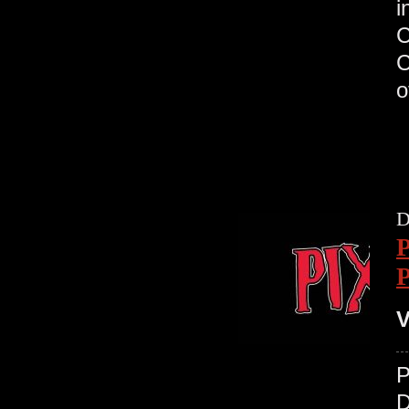
C
D
V
D