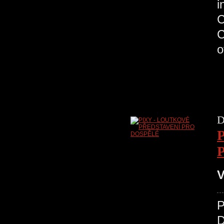
C
D
V
D