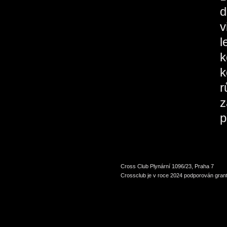
d
v
l
k
k
r
z
p
Cross Club Plynární 1096/23, Praha 7
Crossclub je v roce 2024 podporován grant