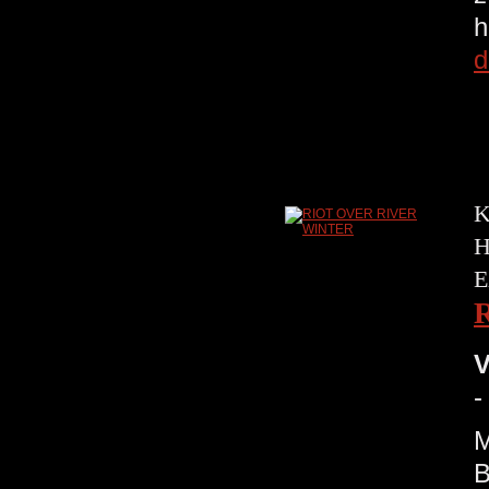
h
d
K
H
E
V
-
M
B