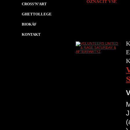
OZNAČIT VŠE
CROSS’N’ART
GHETTOLLEGE
BIOKÁF
KONTAKT
K
E
V
M
J
(