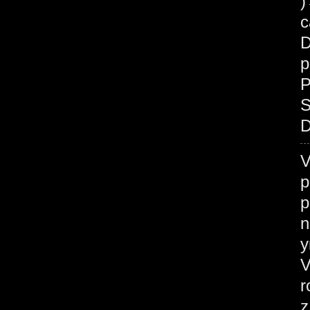
c
D
p
P
S
D
V
p
p
n
у
V
r
z