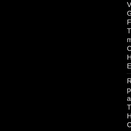
V
G
F
T
m
H
E
R
p
H