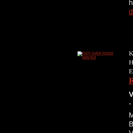
h
d
K
H
E
V
-
M
B
V