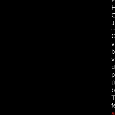
O
J
C
v
b
v
d
p
ú
b
T
a