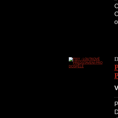
C
D
V
D