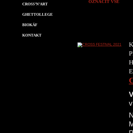
OZNAČIT VŠE
CROSS’N’ART
GHETTOLLEGE
BIOKÁF
KONTAKT
K
P
H
E
V
v
N
P