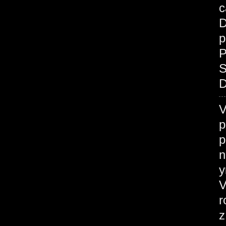
c
D
p
P
S
D
V
p
p
n
у
V
r
z