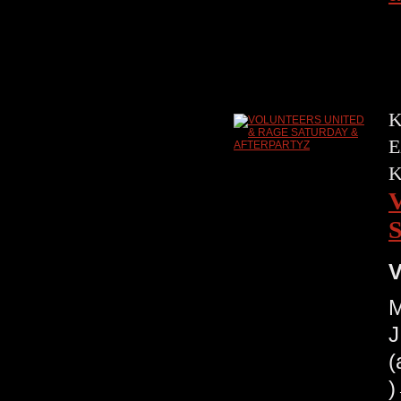
K
E
V
M
J
(