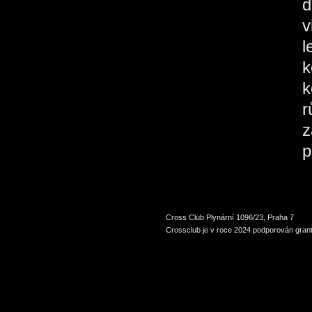
d
v
l
k
k
r
z
p
Cross Club Plynární 1096/23, Praha 7
Crossclub je v roce 2024 podporován grant