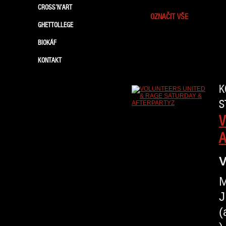
CROSS’N’ART
OZNAČIT VŠE
GHETTOLLEGE
BIOKÁF
KONTAKT
K
S
V
A
V
M
J
(