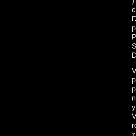
c
D
p
P
S
D
V
p
p
n
у
V
r
z