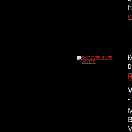
h
d
K
D
R
V
-
M
B
V