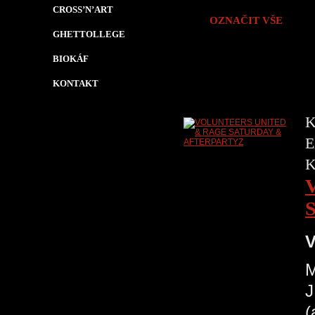
CROSS’N’ART
OZNAČIT VŠE
GHETTOLLEGE
BIOKÁF
KONTAKT
K
E
V
M
J
(