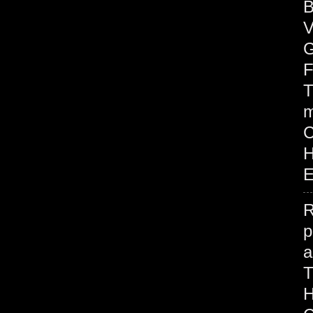
B
V
G
F
T
m
H
E
R
p
H