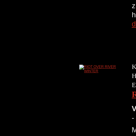
z
h
d
K
H
E
V
-
M