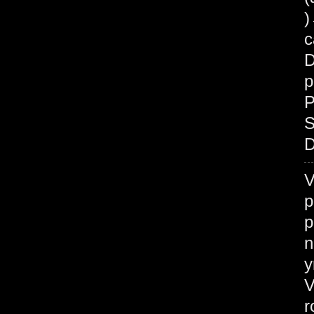
c
D
p
P
S
D
V
p
p
n
у
V
r