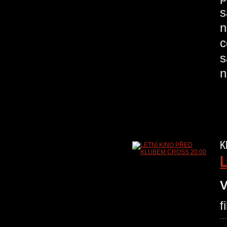
s
n
c
s
n
K
L
V
f