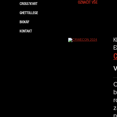
OZNAČIT VŠE
CROSS’N’ART
GHETTOLLEGE
BIOKÁF
KONTAKT
K
E
V
C
b
r
z
p