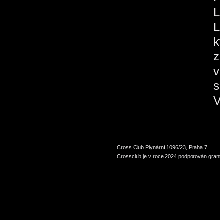
L
L
k
z
v
s
V
Cross Club Plynární 1096/23, Praha 7
Crossclub je v roce 2024 podporován grant