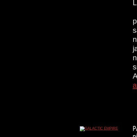
f
p
s
n
j
n
s
A
a
P