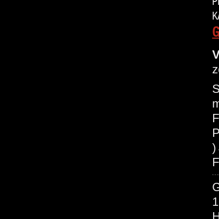
P
K
G
V
z
S
m
F
P
F
1
H