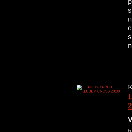
p
s
n
c
s
n
K
2
V
f