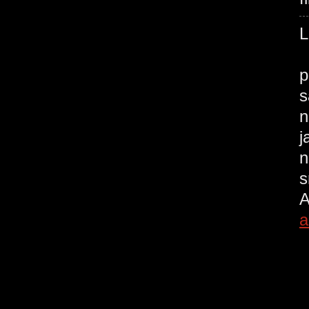
f
p
s
n
j
n
s
A
a