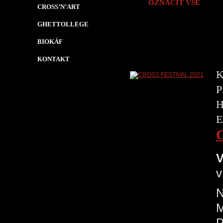
OZNAČIT VŠE
CROSS’N’ART
GHETTOLLEGE
BIOKÁF
KONTAKT
K
P
H
E
V
v
N
P