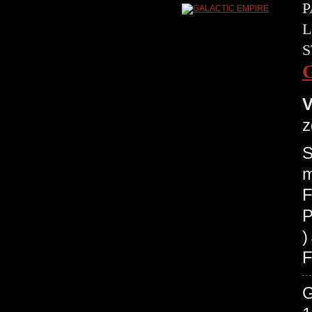
P
L
S
V
z
S
m
F
P
F