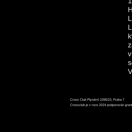
1
H
L
L
k
z
v
s
V
Cross Club Plynární 1096/23, Praha 7
Crossclub je v roce 2024 podporován grant