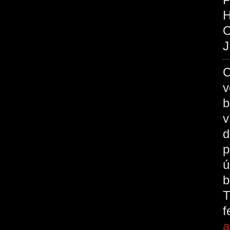
O
J
C
v
b
v
d
p
ú
b
T
a