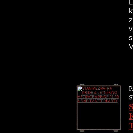
L
k
z
v
s
V
P
S