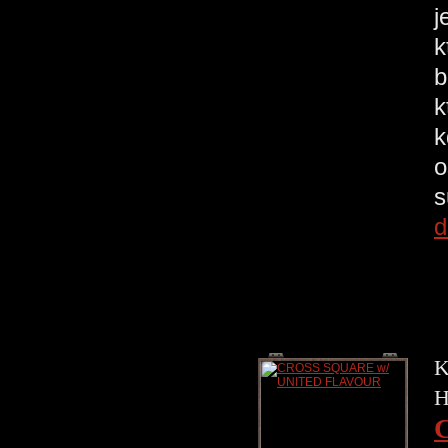
j
k
b
k
k
o
s
d
K
H