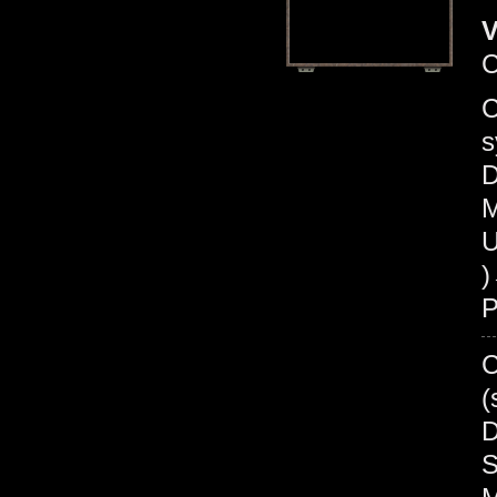
V
C
s
D
M
U
P