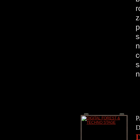
r
z
p
s
n
c
s
n
P
D