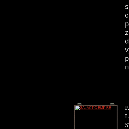
s
c
p
z
d
v
p
n
P
L
S