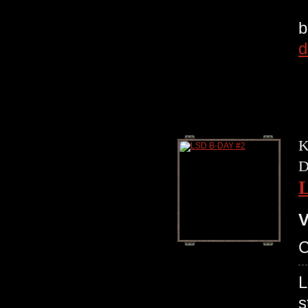
b
d
K
D
V
C
L
s