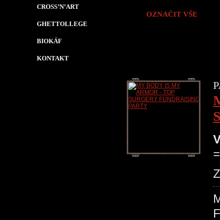
CROSS’N’ART
OZNAČIT VŠE
GHETTOLLEGE
BIOKÁF
KONTAKT
P
V
=
Z
F