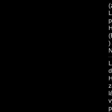
(
L
p
H
(
N
L
d
H
z
l
v
p