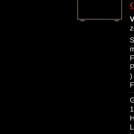
V
z
S
m
F
P
F
1
H
L