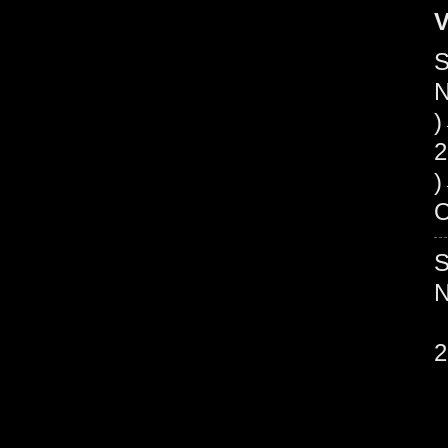
V
S
N
2
O