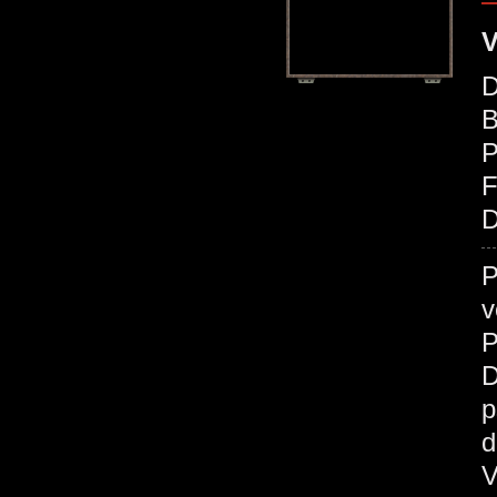
V
D
B
P
D
P
v
P
D
p
d
V