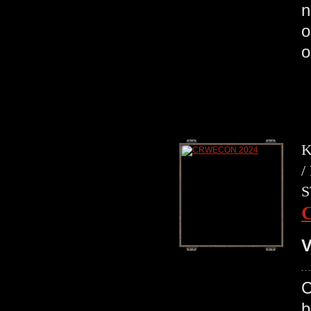
n
o
o
K
/
S
V
C
b