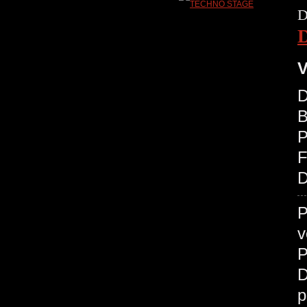
D
V
D
B
P
D
P
v
P
D
p