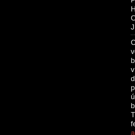
O
J
C
v
b
v
d
p
ú
b
T
a