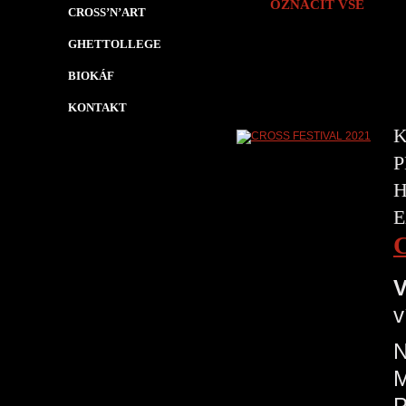
OZNAČIT VŠE
CROSS’N’ART
GHETTOLLEGE
BIOKÁF
KONTAKT
K
P
H
E
V
v
N
P