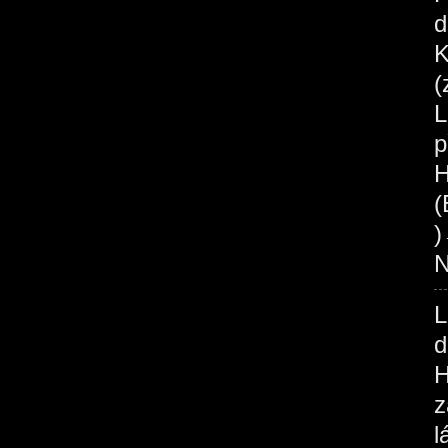
d
K
(
L
p
H
(
N
L
d
H
z
l