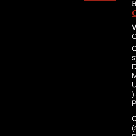
H
V
C
s
D
M
U
P