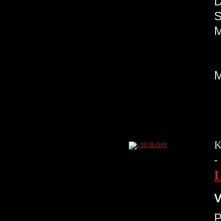
K
-
V
P