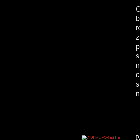
C
b
r
z
p
s
n
c
s
n
P