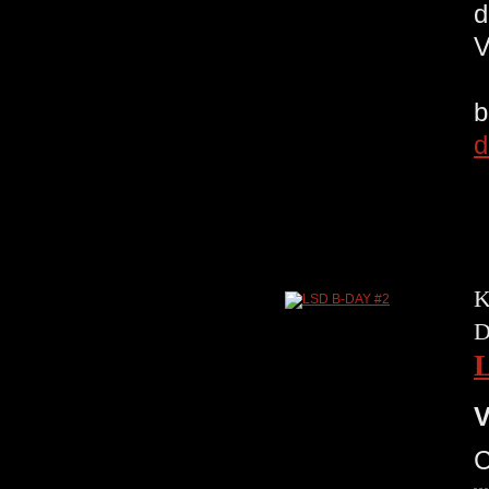
d
V
b
d
K
D
V
C