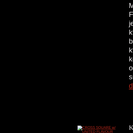
F
j
k
b
k
k
o
s
d
K