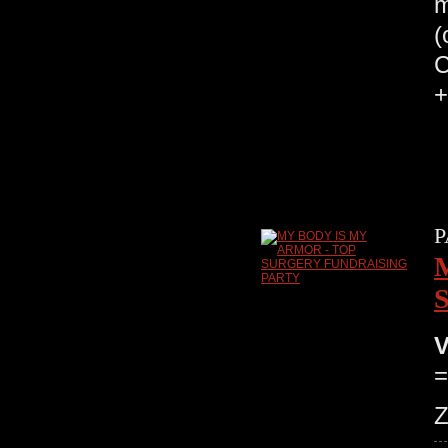
m
(
C
+
P
V
=
Z