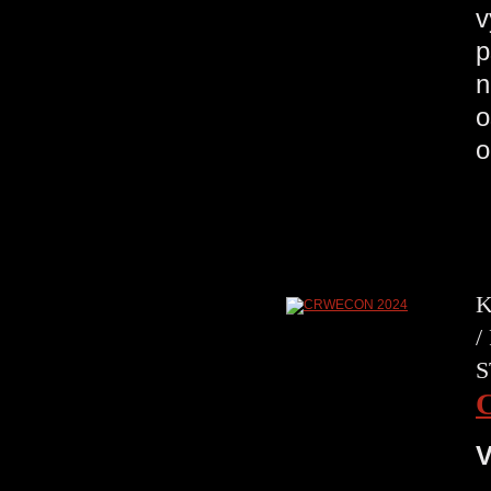
v
p
n
o
o
K
/
S
V