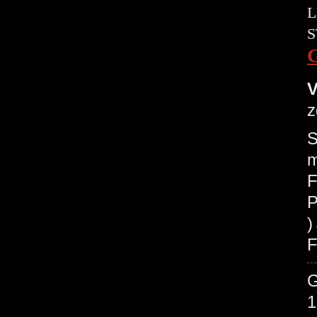
L
S
V
z
S
m
F
P
F
1