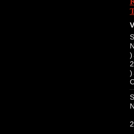
V
S
N
2
O