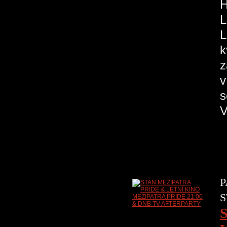
H
L
L
k
z
v
s
V
P
S