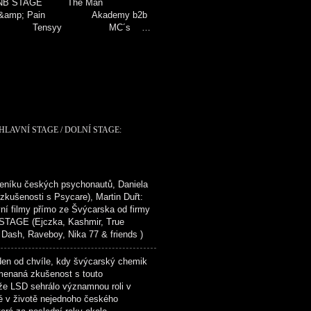
NB STAGE The Man
amp; Pain Akademy b2b
ide Tensyy MC´s …
 HLAVNÍ STAGE / DOLNÍ STAGE:
níku českých psychonautů, Daniela
kušenosti s Psycare), Martin Duřt:
vní filmy přímo ze Švýcarska od firmy
TAGE (Ejczka, Kashmir, True
h, Raveboy, Nika 77 & friends )
den od chvíle, kdy švýcarský chemik
menaná zkušenost s touto
ože LSD sehrálo významnou roli v
é v životě nejednoho českého