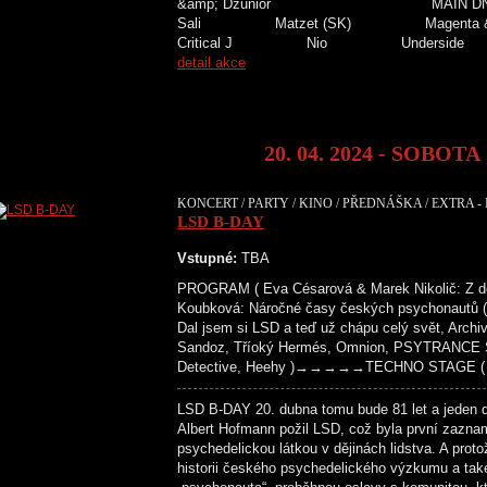
&amp; Dzunior MAIN D
Sali Matzet (SK) Magenta &
Critical J Nio Unders
detail akce
20. 04. 2024 - SOBOTA
KONCERT / PARTY / KINO / PŘEDNÁŠKA / EXTRA -
LSD B-DAY
Vstupné:
TBA
PROGRAM ( Eva Césarová & Marek Nikolič: Z de
Koubková: Náročné časy českých psychonautů (z
Dal jsem si LSD a teď už chápu celý svět, Archi
Sandoz, Tříoký Hermés, Omnion, PSYTRANCE S
Detective, Heehy )→→→→→TECHNO STAGE ( Das
LSD B-DAY 20. dubna tomu bude 81 let a jeden 
Albert Hofmann požil LSD, což byla první zazna
psychedelickou látkou v dějinách lidstva. A prot
historii českého psychedelického výzkumu a tak