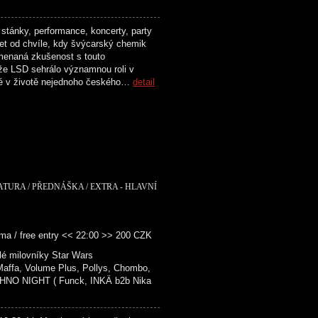
stánky, performance, koncerty, party
et od chvíle, kdy švýcarský chemik
menaná zkušenost s touto
ože LSD sehrálo významnou roli v
ké v životě nejednoho českého…
detail
RATURA / PŘEDNÁŠKA / EXTRA - HLAVNÍ
ma / free entry << 22:00 >> 200 CZK
é milovníky Star Wars
fa, Volume Plus, Pollys, Chombo,
NO NIGHT ( Funck, INKÄ b2b Nika