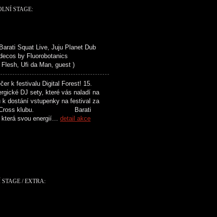
OLNÍ STAGE:
ti Squat Live, Juju Planet Dub
 decos by Fluorobotanics
esh, Ufi da Man, guest )
 festivalu Digital Forest! 15.
rgické DJ sety, které vás naladí na
k dostání vstupenky na festival za
í akcí v Cross klubu. Barati
, která svou energií…
detail akce
 STAGE / EXTRA: