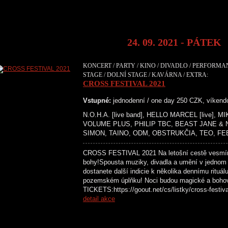
24. 09. 2021 - PÁTEK
KONCERT / PARTY / KINO / DIVADLO / PERFORMA
STAGE / DOLNÍ STAGE / KAVÁRNA / EXTRA:
CROSS FESTIVAL 2021
Vstupné:
jednodenní / one day 250 CZK, víken
N.O.H.A. [live band], HELLO MARCEL [live],
VOLUME PLUS, PHILIP TBC, BEAST JANE &
SIMON, TAINO, ODM, OBSTRUKČIA, TEO, FE
CROSS FESTIVAL 2021 Na letošní cestě vesmír
bohy!Spousta muziky, divadla a umění v jednom
dostanete další indicie k několika dennímu rituál
pozemském úplňku! Noci budou magické a boh
TICKETS:https://goout.net/cs/listky/cross-
detail akce