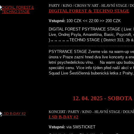
PARTY / KINO / CROSS’N’ART - HLAVNÍ STAGE / D
DIGITAL FOREST & TECHNO STAGE
Vstupné:
100 CZK << 22:00 >> 200 CZK
DIGITAL FOREST PSYTRANCE STAGE ( Live: Bara
Live, Ondrej Psyla, Amarettina, Basic, Psycroft,
)→→→→→TECHNO STAGE ( District 313, Jb & Fl
PSYTRANCE STAGE Zveme vás na warm-up večer k
února v Praze zazní hned dva live koncerty a ene
letní psychedelickou vlnu. Na warm upu budou 
speciální cenu. Více info týden před naš
Squad Live Šestičlenná bubenická letka z Prahy
12. 04. 2025 - SOBOTA
KONCERT / PARTY / KINO - HLAVNÍ STAGE / DOLNÍ
LSD B-DAY #2
Vstupné:
via SMSTICKET