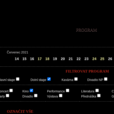
PROGRAM
Červenec 2021
13
14
15
16
17
18
19
20
21
22
23
24
25
26
FILTROVAT PROGRAM
lavní stage
Dolní stage
Kavárna
Divadlo NP
oncert
Kino
Performance
Literatura
C
arty
Divadlo
Výstava
Přednáška
G
OZNAČIT VŠE