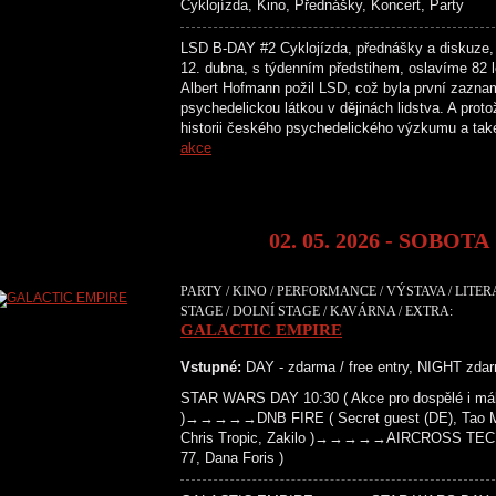
Cyklojízda, Kino, Přednášky, Koncert, Party
LSD B-DAY #2 Cyklojízda, přednášky a diskuze, 
12. dubna, s týdenním předstihem, oslavíme 82 l
Albert Hofmann požil LSD, což byla první zazna
psychedelickou látkou v dějinách lidstva. A prot
historii českého psychedelického výzkumu a ta
akce
02. 05. 2026 - SOBOTA
PARTY / KINO / PERFORMANCE / VÝSTAVA / LITE
STAGE / DOLNÍ STAGE / KAVÁRNA / EXTRA:
GALACTIC EMPIRE
Vstupné:
DAY - zdarma / free entry, NIGHT zdar
STAR WARS DAY 10:30 ( Akce pro dospělé i mál
)→→→→→DNB FIRE ( Secret guest (DE), Tao Maf
Chris Tropic, Zakilo )→→→→→AIRCROSS TECH
77, Dana Foris )