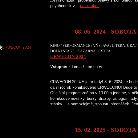
„psychonauta“, proběhnou oslavy s komunitou, kt
psychedelik v…
detail akce
08. 06. 2024 - SOBOTA
KINO / PERFORMANCE / VÝSTAVA / LITERATURA /
DOLNÍ STAGE / KAVÁRNA / EXTRA:
CRWECON 2024
Vstupné:
zdarma / free entry
CRWECON 2024 A je to tady! 8. 6. 2024 se bude
další ročník komiksového CRWECONU! Bude to 
Oficiální program začíná v 10.00 a jedeme, v něk
komiksové novinky, burzy, dražby, autogramiády, 
stánky… a samozřejmě, spoustu přednášek. Je
15. 02. 2025 - SOBOTA