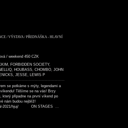
NCE / VÝSTAVA / PŘEDNÁŠKA - HLAVNÍ
dová / weekend 450 CZK
 MIKKIM, FORBIDDEN SOCIETY,
 NELLIQ, HOUBASS, CHOMBO, JOHN
ENICKS, JESSE, LEWIS P
em se potkáme s mýty, legendami a
 víkendu! Těšíme se na vás! Brzy
u, který připadne na první víkend po
ové nám budou nejblíž!
festival-2021/hjuj/ ON STAGES …