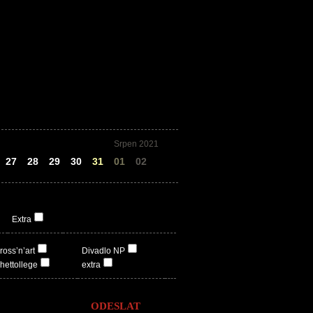
Srpen 2021
27
28
29
30
31
01
02
Extra
ross’n’art
Divadlo NP
hettollege
extra