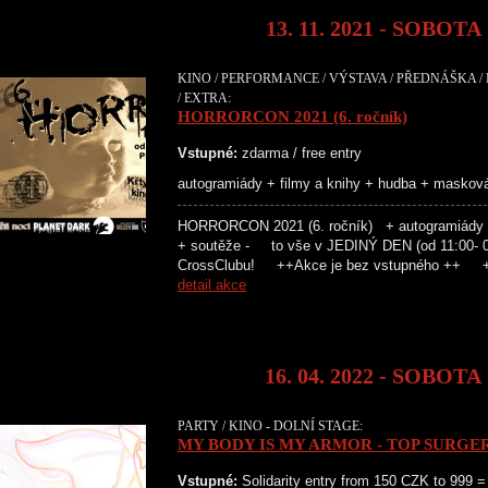
13. 11. 2021 - SOBOTA
KINO / PERFORMANCE / VÝSTAVA / PŘEDNÁŠKA / 
/ EXTRA:
HORRORCON 2021 (6. ročník)
Vstupné:
zdarma / free entry
autogramiády + filmy a knihy + hudba + maskov
HORRORCON 2021 (6. ročník) + autogramiády +
+ soutěže - to vše v JEDINÝ DEN (od 11:00- 00
CrossClubu! ++Akce je bez vstupného ++ +
detail akce
16. 04. 2022 - SOBOTA
PARTY / KINO - DOLNÍ STAGE:
MY BODY IS MY ARMOR - TOP SURGE
Vstupné:
Solidarity entry from 150 CZK to 999 =