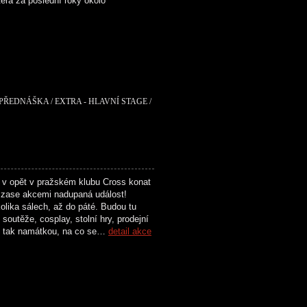
erá za poslední roky okolo
 PŘEDNÁŠKA / EXTRA - HLAVNÍ STAGE /
 v opět v pražském klubu Cross konat
zase akcemi nadupaná událost!
olika sálech, až do páté. Budou tu
soutěže, cosplay, stolní hry, prodejní
n tak namátkou, na co se…
detail akce