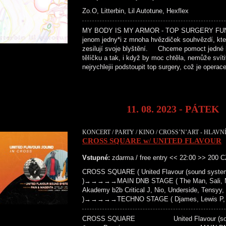
Zo.O, Litterbin, Lil Autotune, Hexflex
MY BODY IS MY ARMOR - TOP SURGERY FUNDR
jenom jedny*i z mnoha hvězdiček souhvězdí, kter
zesilují svoje blyštění. Chceme pomoct jedné h
tělíčku a tak, i když by moc chtěla, nemůže svítit
nejrychlejii podstoupit top surgery, což je opera
11. 08. 2023 - PÁTEK
KONCERT / PARTY / KINO / CROSS’N’ART - HLAVNÍ
CROSS SQUARE w/ UNITED FLAVOUR
Vstupné:
zdarma / free entry << 22:00 >> 200 
CROSS SQUARE ( United Flavour (sound system
)→→→→→MAIN DNB STAGE ( The Man, Sali, Mat
Akademy b2b Critical J, Nio, Underside, Tensyy,
)→→→→→TECHNO STAGE ( Djames, Lewis P, Bro
CROSS SQUARE United Flavour 