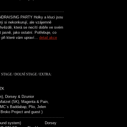
AISING PARTY Holky a kluci jsou
ý si nekonkurují, ale vzájemně
vězdě, která se necítí dobře ve svém
 jasně, jako ostatní. Potřebuje, co
ce při které vám upraví…
detail akce
 STAGE / DOLNÍ STAGE / EXTRA:
CZK
), Dorsey & Dzunior
zet (SK), Magenta & Pain,
 MC´s Baddabap, Plio, Jelen
ko Project and guest )
(sound system) Dorsey