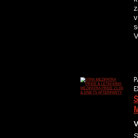
z
v
s
V
P
E
S
M
V
S