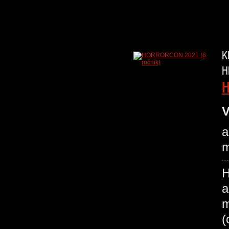
K
H
H
V
a
m
H
a
m
(