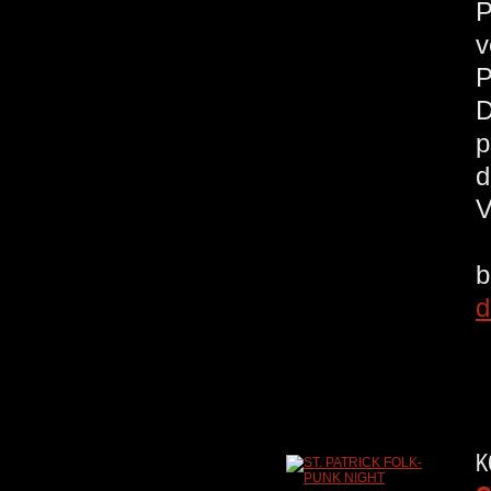
P
v
P
D
p
d
V
b
d
K