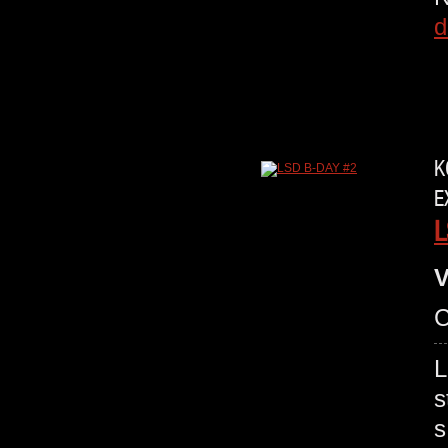
d
K
E
L
V
C
L
s
s