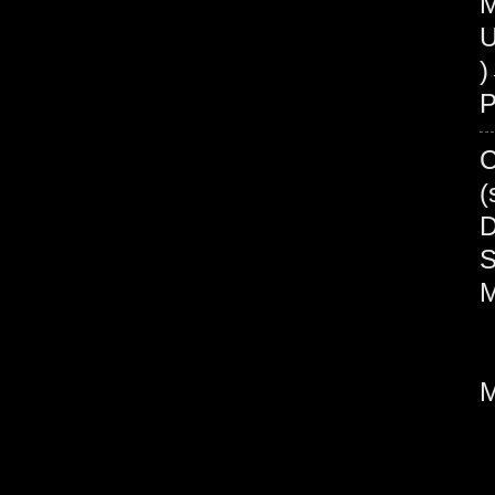
M
U
P