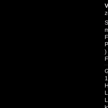
V
z
S
m
F
P
F
1
H
L
L
k