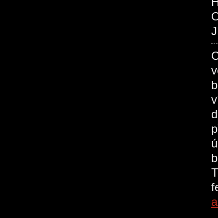
O
J
C
v
b
v
d
p
ú
b
T
a