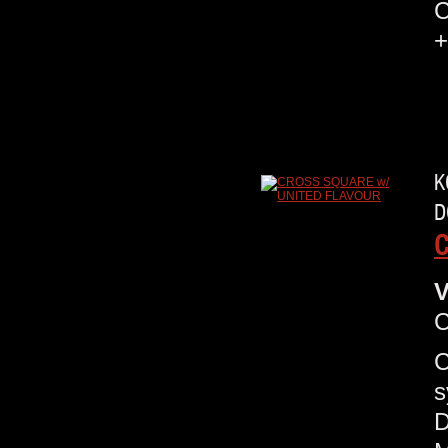
C
+
K
D
C
V
C
s
D