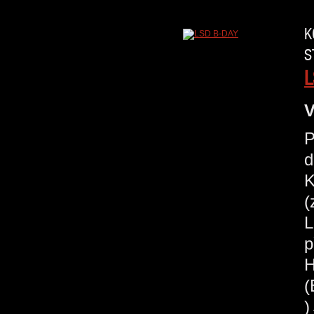
K
S
L
V
P
d
K
(
L
p
H
(