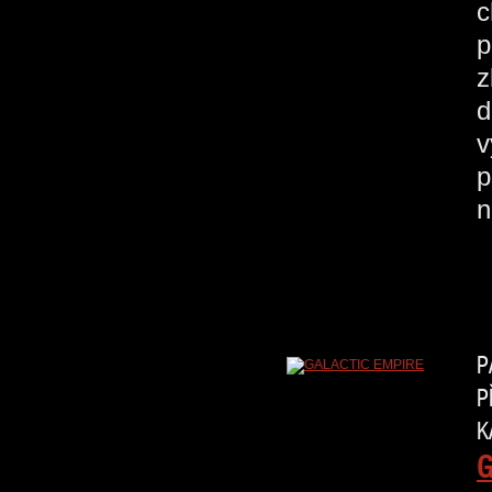
c
p
z
d
v
p
n
P
P
K
G