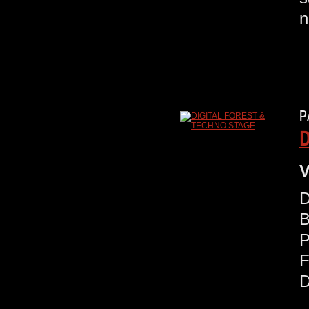
n
P
D
V
D
B
P
D