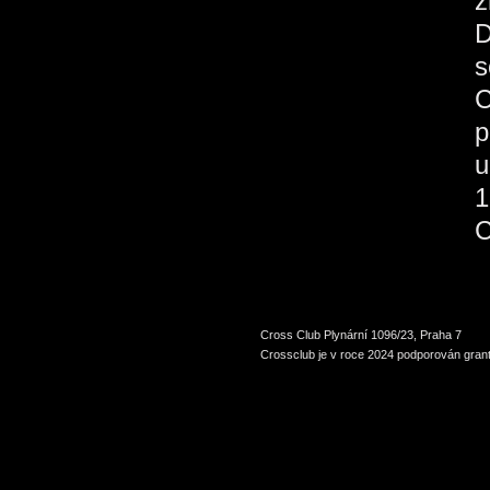
ž
D
s
C
p
u
1
C
Cross Club Plynární 1096/23, Praha 7
Crossclub je v roce 2024 podporován grant