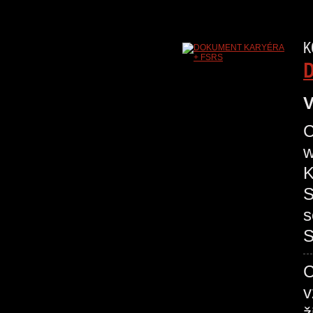
K
D
V
C
w
S
s
S
C
v