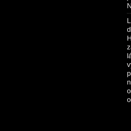
N
L
d
H
z
l
v
p
n
o
o