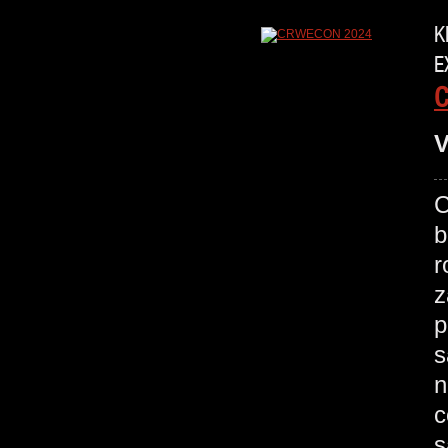
K
E
V
C
b
r
z
p
s
n
c
s