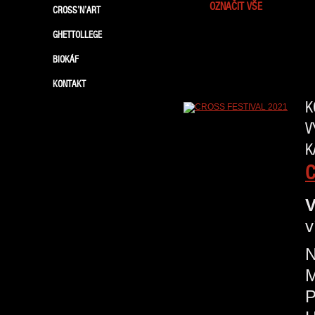
OZNAČIT VŠE
CROSS’N’ART
GHETTOLLEGE
BIOKÁF
KONTAKT
K
V
K
C
V
v
N
P