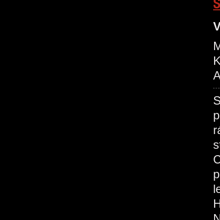
S
V
M
K
A
S
p
r
s
C
p
l
H
N