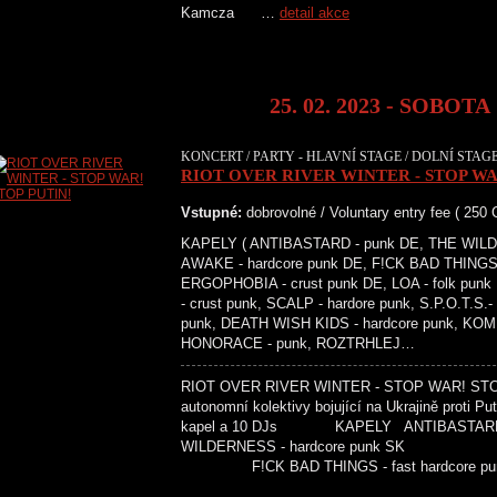
Kamcza …
detail akce
25. 02. 2023 - SOBOTA
KONCERT / PARTY - HLAVNÍ STAGE / DOLNÍ STAGE
RIOT OVER RIVER WINTER - STOP WA
Vstupné:
dobrovolné / Voluntary entry fee ( 250
KAPELY ( ANTIBASTARD - punk DE, THE WILDE
AWAKE - hardcore punk DE, F!CK BAD THINGS -
ERGOPHOBIA - crust punk DE, LOA - folk pun
- crust punk, SCALP - hardore punk, S.P.O.T.S.-
punk, DEATH WISH KIDS - hardcore punk, KOM
HONORACE - punk, ROZTRHLEJ…
RIOT OVER RIVER WINTER - STOP WAR! STOP P
autonomní kolektivy bojující na Ukrajině proti P
kapel a 10 DJs KAPELY ANTIBA
WILDERNESS - hardcore punk SK STI
F!CK BAD THINGS - fast hardco