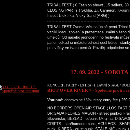
TRIBAL FEST ( 6 Fashion shows, 15 sellers, 30 r
CLOSING PARTY ( Sklíba, Zí, Cameron, Kvasn
Insect Elektrika, Vicky Sand (ARG) )
TRIBAL FEST Zveme Vás na úplně první Tribal fes
vznikl ideou spojení a prezentace umění všeho 
umělců. Od našeho jednodenního festivalu může
parlor, odkud si můžete odnést cool kérec, stán
po svíčky ve tvaru penisů. Později odpoledne s
17. 09. 2022 - SOBOTA
KONCERT / PARTY / EXTRA - HLAVNÍ STAGE / DOL
RIOT OVER RIVER 7 - Společně proti ras
Vstupné:
dobrovolné / Voluntary entry fee ( 250
NO BORDERS OPEN AIR STAGE ( LOS FASTIDIOS 
BRIGADA FLORES MAGON - street punk/oi Franc
Slovensko, BEZLAD - oi/punk Ukrajina, DISAVO
GRIFTS - ska/hardcore punk, ACULEOS - SHAR
punk, KIBERA - crust punk, STÁLE NIČ - pu