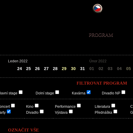
PROGRAM
Leden 2022
Únor 2022
23
24
25
26
27
28
29
30
31
01
02
03
04
05
FILTROVAT PROGRAM
lavní stage
Dolní stage
Kavárna
Divadlo NP
oncert
Kino
Performance
Literatura
C
arty
Divadlo
Výstava
Přednáška
G
OZNAČIT VŠE