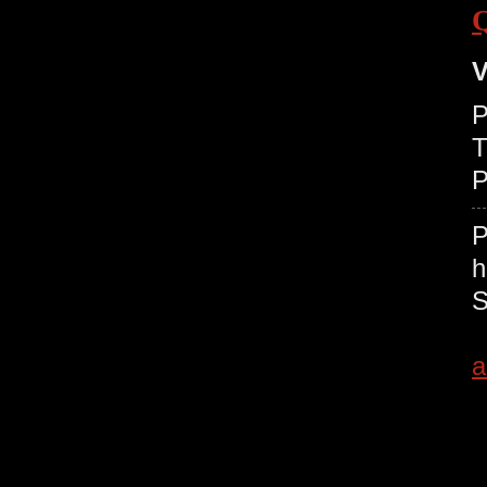
V
P
T
P
a