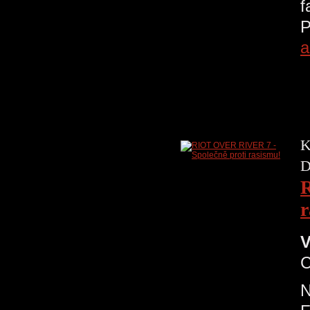
f
P
a
K
D
R
r
V
C