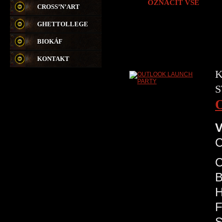
OZNAČIT VŠE
CROSS’N’ART
GHETTOLLEGE
BIOKÁF
KONTAKT
K
S
V
C
C
B
H
F
S