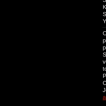
K
S
Y
O
p
p
S
v
t
a