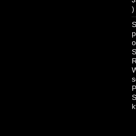
)
S
p
o
S
R
W
s
P
S
k