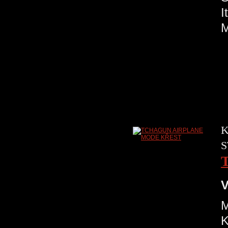
M
K
S
V
M
K