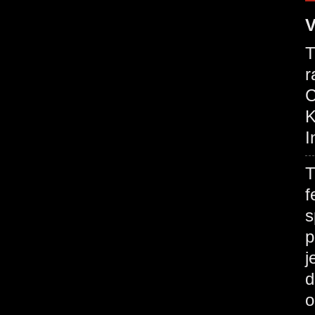
V
T
r
C
K
I
T
f
s
p
j
d
o