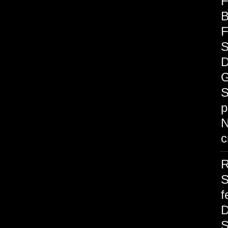
F
B
F
S
D
G
S
p
c
R
S
f
S