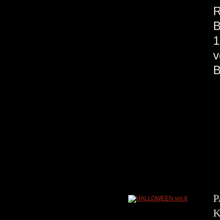
R
B
1
v
P