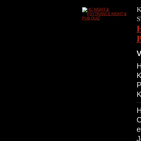
K
S
V
H
K
P
K
H
C
e
J