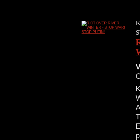
K
S
V
C
K
W
A
T
E
p