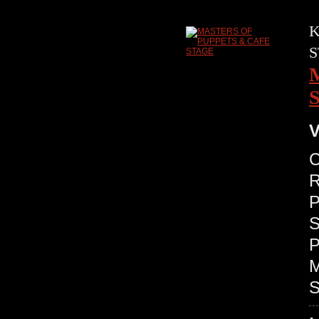
K
S
V
C
R
P
S
P
M
S