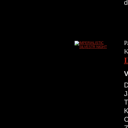
d
P
K
V
D
J
T
K
C
Z