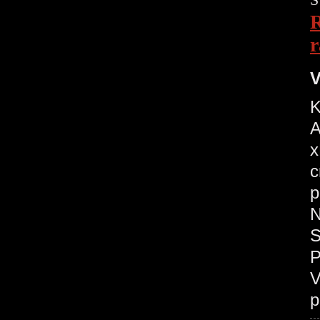
R
r
V
K
A
x
c
p
N
S
P
V
p