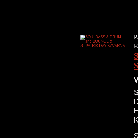
P
V
S
D
H
K
S