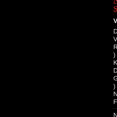
V
D
V
R
K
D
G
N
F
N