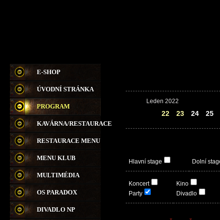
E-SHOP
ÚVODNÍ STRÁNKA
Leden 2022
PROGRAM
21
22
23
24
25
KAVÁRNA/RESTAURACE
RESTAURACE MENU
MENU KLUB
Hlavní stage
Dolní stag
MULTIMÉDIA
Koncert
Kino
OS PARADOX
Party
Divadlo
DIVADLO NP