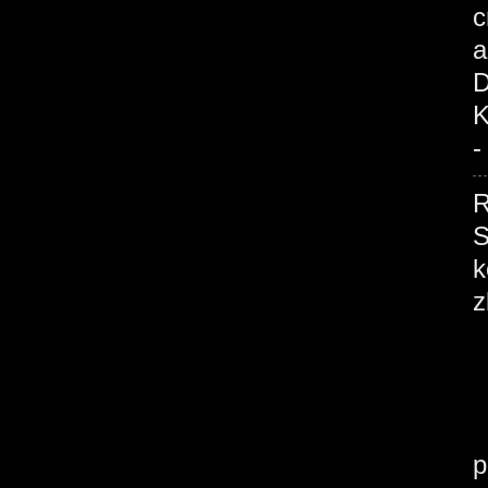
c
a
D
K
-
R
S
k
z