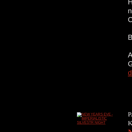
H
n
C
d
P
K