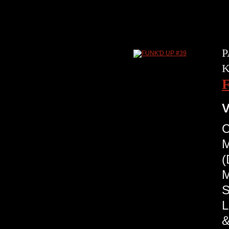
P
K
V
C
M
(
M
S
L
&