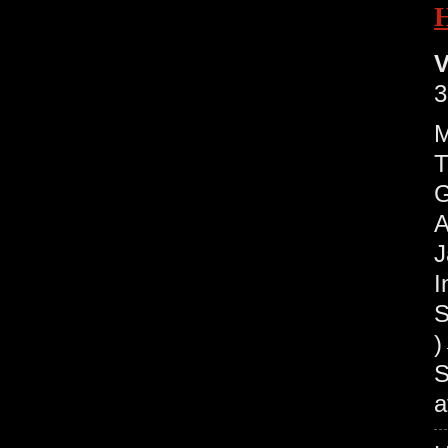
V
3
M
T
G
A
I
S
S
a