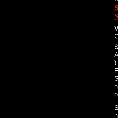
V
S
A
)
F
S
h
p
S
n