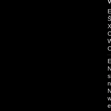
V
E
Š
X
C
W
C
E
N
s
n
N
w
e