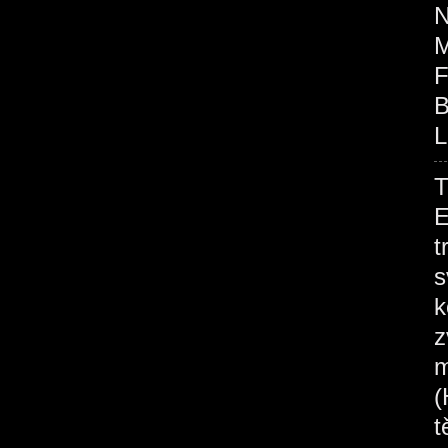
N
M
F
B
L
E
t
s
k
z
m
(
t