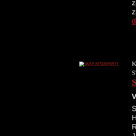
z
z
d
K
S
V
S
H
R
J