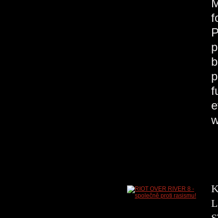
M
f
P
p
b
p
f
e
w
K
L
S