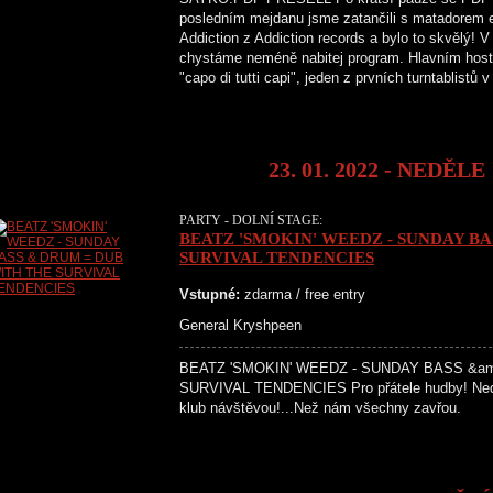
posledním mejdanu jsme zatančili s matadorem e
Addiction z Addiction records a bylo to skvělý! 
chystáme neméně nabitej program. Hlavním hos
"capo di tutti capi", jeden z prvních turntablist
23. 01. 2022 - NEDĚLE
PARTY - DOLNÍ STAGE:
BEATZ 'SMOKIN' WEEDZ - SUNDAY B
SURVIVAL TENDENCIES
Vstupné:
zdarma / free entry
General Kryshpeen
BEATZ 'SMOKIN' WEEDZ - SUNDAY BASS &a
SURVIVAL TENDENCIES Pro přátele hudby! Neděl
klub návštěvou!...Než nám všechny zavřou.