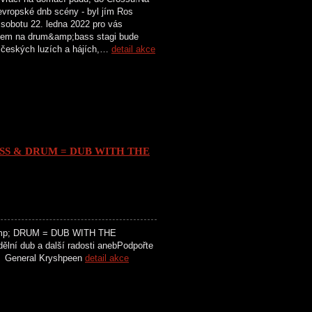
vropské dnb scény - byl jím Ros
V sobotu 22. ledna 2022 pro vás
tem na drum&amp;bass stagi bude
ů v českých luzích a hájích,…
detail akce
ASS & DRUM = DUB WITH THE
mp; DRUM = DUB WITH THE
ní dub a další radosti anebPodpořte
 General Kryshpeen
detail akce