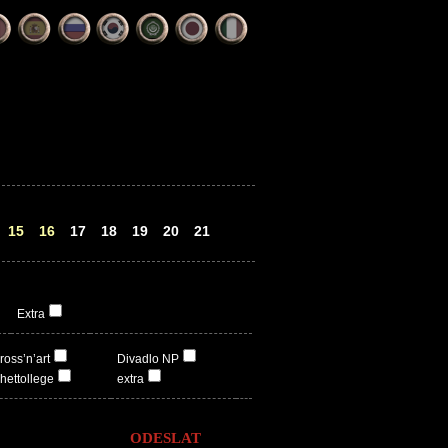
15
16
17
18
19
20
21
Extra
ross’n’art
Divadlo NP
hettollege
extra