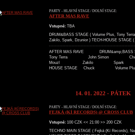
PARTY - HLAVNÍ STAGE / DOLNÍ STAGE:
AFTER MAS RAVE
Vstupné:
TBA
DRUM&BASS STAGE ( Volume Plus, Tony Terra, 
Zakilo, Spark, Dzunior ) TECH-HOUSE STAGE ( 
AFTER MAS RAVE DRUM&amp;BAS
Tony Terra John Simo
Mouzl Zakilo Spar
HOUSE STAGE Chuck Volume
14. 01. 2022 - PÁTEK
PARTY - HLAVNÍ STAGE / DOLNÍ STAGE:
FEJKÁ (KÍ RECORDS) @ CROSS CLUB
Vstupné:
100 CZK << 21:00 >> 200 CZK
TECHNO MAIN STAGE ( Fejká (Kí Records), Nama