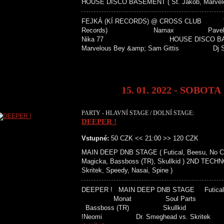
HOUSE DISCO BASEMENT ( St. Jakob, Marvelous
FEJKÁ (KÍ RECORDS) @ CROSS CLUB T
Records) Namax Pave
Nika 77 HOUSE DISCO BA
Marvelous Bey &amp; Sam Gittis Dj
15. 01. 2022 - SOBOTA
PARTY - HLAVNÍ STAGE / DOLNÍ STAGE:
DEEPER !
Vstupné:
50 CZK << 21:00 >> 120 CZK
MAIN DEEP DNB STAGE ( Futical, Beesu, No Cure
Magicka, Bassboss (TR), Skullkid ) 2ND TECH
Skritek, Speedy, Nasai, Spine )
DEEPER ! MAIN DEEP DNB STAGE
Monat Soul Parts 
Bassboss (TR) Skullkid
!Neomi Dr. Smeghead vs. Skr