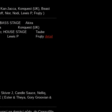
Kan-Jacca, Konquest (UK), Beast
Nior, Nodi, Lewis P, Frujty )
mp;BASS STAGE Akira
acca Konquest (UK)
 HOUSE STAGE Taube
ewis P Frujty
detail
kiver J, Candle Sauce, Nelliq,
( Ester & Theya, Gory Groovian &
rací na domácí půdu, do Crossu!Na