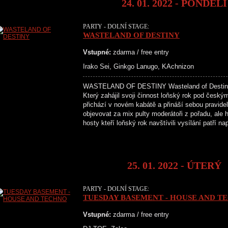
24. 01. 2022 - PONDĚLÍ
PARTY - DOLNÍ STAGE:
WASTELAND OF DESTINY
Vstupné:
zdarma / free entry
Irako Sei, Ginkgo Lanugo, KAchnizon
WASTELAND OF DESTINY Wasteland of Destiny je
Který zahájil svoji činnost loňský rok pod čes
přichází v novém kabátě a přináší sebou pravide
objevovat za mix pulty moderátoři z pořadu, ale
hosty kteří loňský rok navštívili vysílání patří n
25. 01. 2022 - ÚTERÝ
PARTY - DOLNÍ STAGE:
TUESDAY BASEMENT - HOUSE AND T
Vstupné:
zdarma / free entry