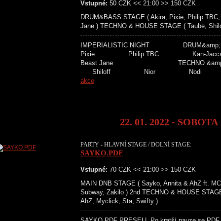
Vstupné:
50 CZK << 21:00 >> 150 CZK
DRUM&BASS STAGE ( Akira, Pixie, Philip TBC, 
Jane ) TECHNO & HOUSE STAGE ( Taube, Shiloff, 
IMPERIALISTIC NIGHT DRUM&a
Pixie Philip TBC Kan-J
Beast Jane TECHNO &amp;
Shiloff Nior Nodi L
akce
22. 01. 2022 - SOBOTA
PARTY - HLAVNÍ STAGE / DOLNÍ STAGE:
SAYKO.PDF
Vstupné:
70 CZK << 21:00 >> 150 CZK
MAIN DNB STAGE ( Sayko, Annita & AhZ ft. MC S
Subway, Zakilo ) 2nd TECHNO & HOUSE STAGE 
AhZ, Myclick, Sta, Swifty )
SAYKO.PDF PRESELL Po kratší pauze se PDF v