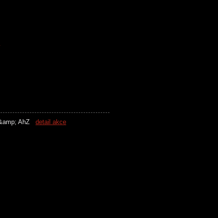
K
&amp; AhZ
detail akce