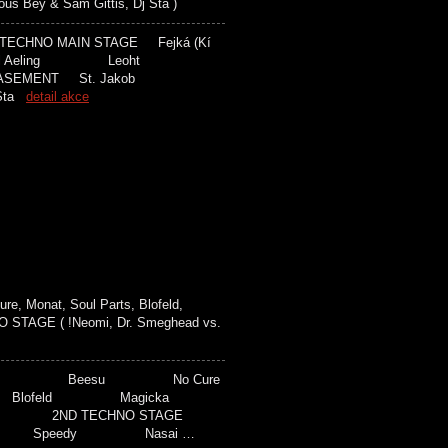
 Bey & Sam Gittis, Dj Sta )
ECHNO MAIN STAGE Fejká (Kí
l Aeling Leoht
SEMENT St. Jakob
 Sta
detail akce
, Monat, Soul Parts, Blofeld,
NO STAGE ( !Neomi, Dr. Smeghead vs.
 Futical Beesu No Cure
Blofeld Magicka
 2ND TECHNO STAGE
itek Speedy Nasai …