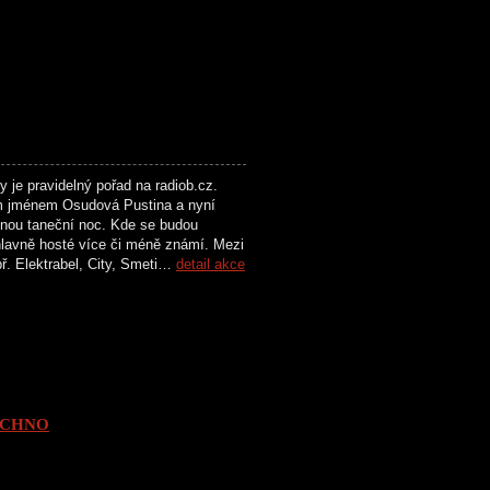
 pravidelný pořad na radiob.cz.
kým jménem Osudová Pustina a nyní
lnou taneční noc. Kde se budou
 hlavně hosté více či méně známí. Mezi
apř. Elektrabel, City, Smeti…
detail akce
ECHNO