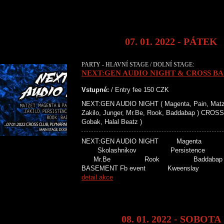
07. 01. 2022 - PÁTEK
PARTY - HLAVNÍ STAGE / DOLNÍ STAGE:
NEXT:GEN AUDIO NIGHT & CROSS B
Vstupné:
/ Entry fee 150 CZK
NEXT:GEN AUDIO NIGHT ( Magenta, Pain, Matzet
Zakilo, Junger, Mr.Be, Rook, Baddabap ) CRO
Gobak, Halal Beatz )
NEXT:GEN AUDIO NIGHT Mage
Skolashnikov Persiste
Mr.Be Rook Badd
BASEMENT Fb event Kweensla
detail akce
08. 01. 2022 - SOBOTA