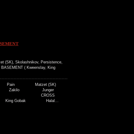
ASEMENT
 (SK), Skolashnikov, Persistence,
SS BASEMENT ( Kweenslay, King
nta Pain Matzet (SK)
nce Zakilo Junger
abap CROSS
y King Gobak Halal…