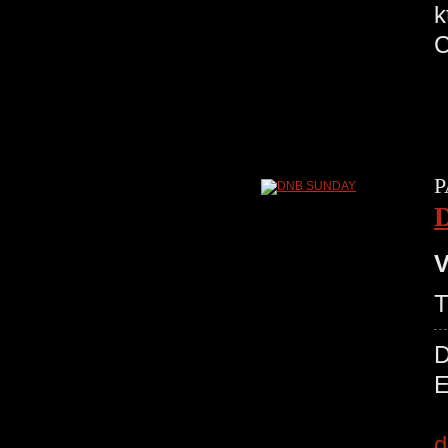
k
P
V
T
D
E
d