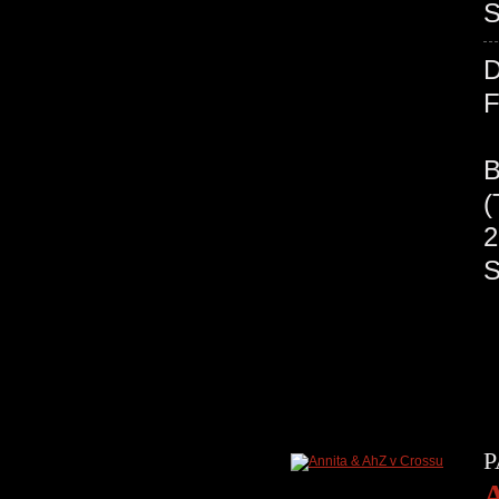
S
P
A