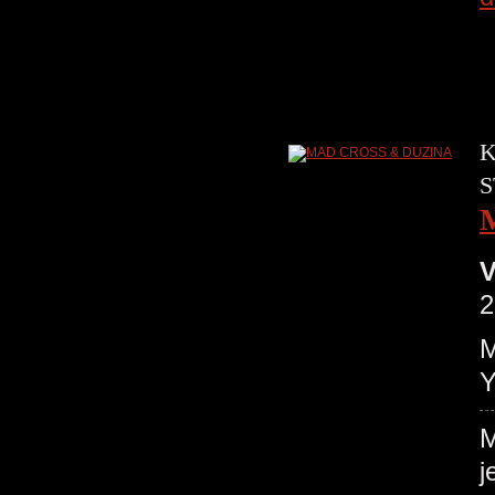
K
S
V
2
M
Y
M
j