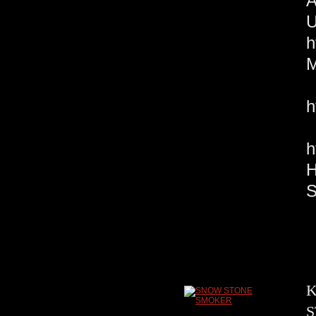
U
h
M
h
E
K
S