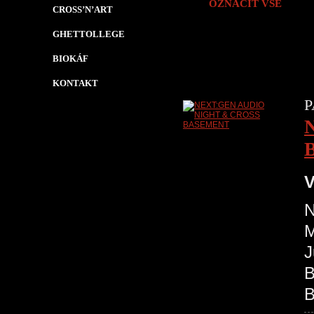
OZNAČIT VŠE
CROSS’N’ART
GHETTOLLEGE
BIOKÁF
KONTAKT
P
V
N
M
J
B
B