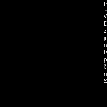
I
W
D
z
j
n
t
p
č
n