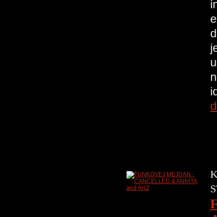
i
e
d
j
u
n
i
d
K
S