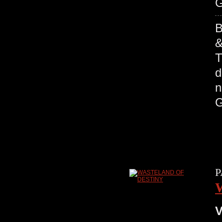
G
B
&
T
d
n
G
P
V