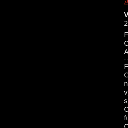
V
2
C
A
C
n
v
s
C