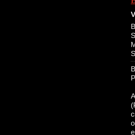
V
B
S
M
S
c
o
e