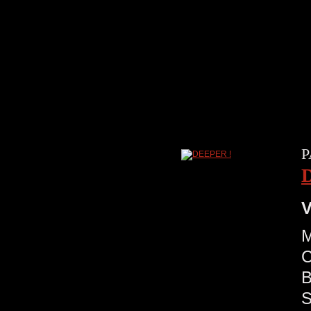
P
V
M
C
B
S