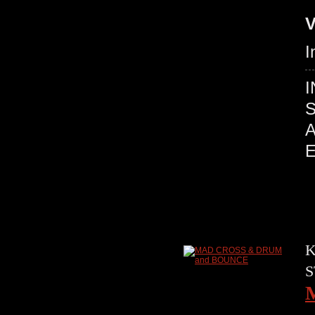
V
I
I
S
E
K
S