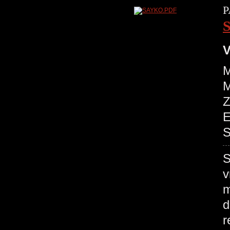
P
V
M
M
Z
E
S
S
v
m
d
r