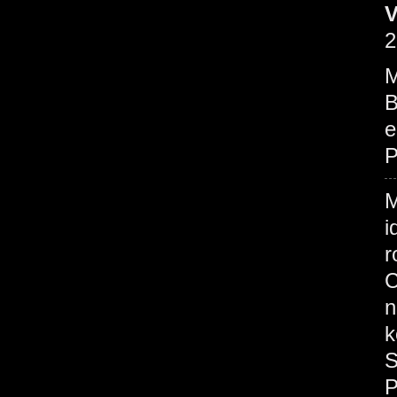
V
2
M
B
e
P
M
i
r
C
n
k
S
P