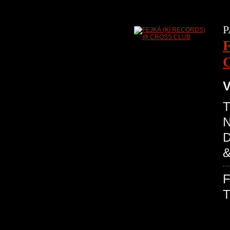
P
V
T
N
D
&
T