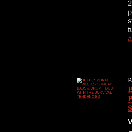
2
p
s
t
a
P
V