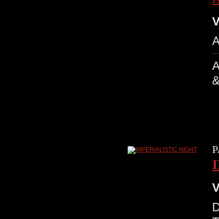
V
A
P
V
D