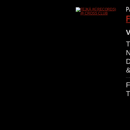
P
F
V
T
N
D
&
T