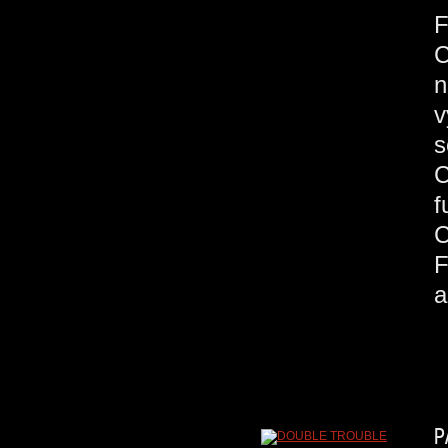
C
n
v
s
C
a
P