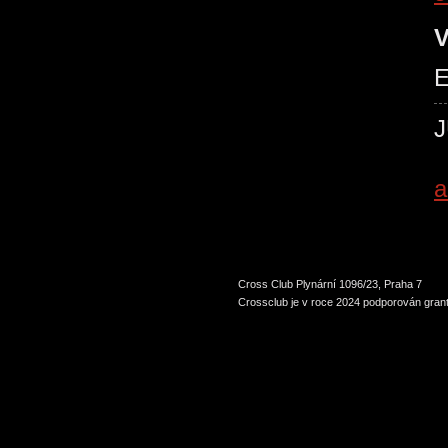
V
E
a
Cross Club Plynární 1096/23, Praha 7
Crossclub je v roce 2024 podporován grant