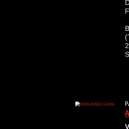
P
A
V