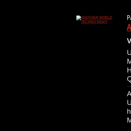
P
A
V
U
M
H
Q
U
h
M