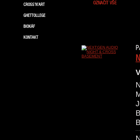
OZNAČIT VŠE
CROSS’N’ART
GHETTOLLEGE
BIOKÁF
KONTAKT
P
N
V
N
M
J
B
B