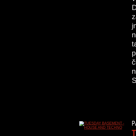
D
z
j
n
t
p
č
n
P
T