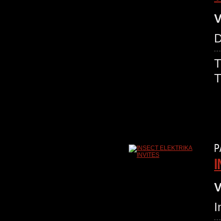
V
D
P
I
V
I