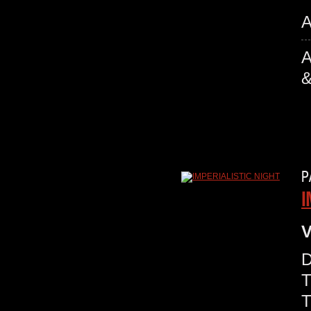
A
P
I
V
D
T
T