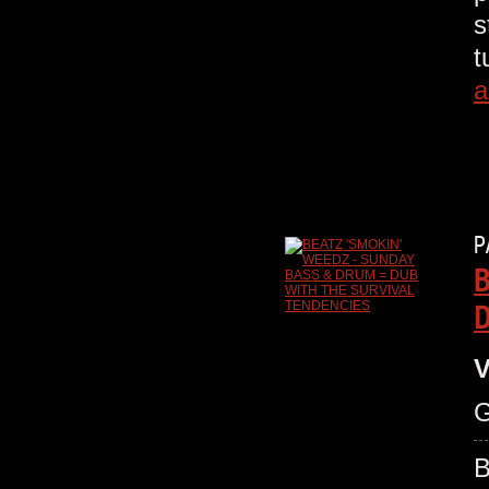
s
t
a
P
B
D
V
G
B