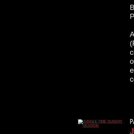
c
o
e
P
J