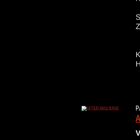
H
P
A
V