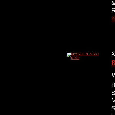
d
P
B
V
B
S
M
S