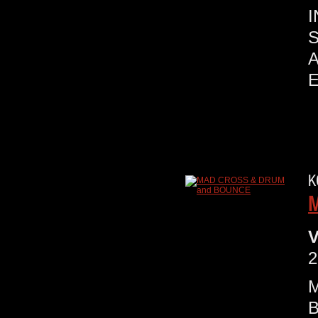
I
S
E
K
M
V
2
M
B