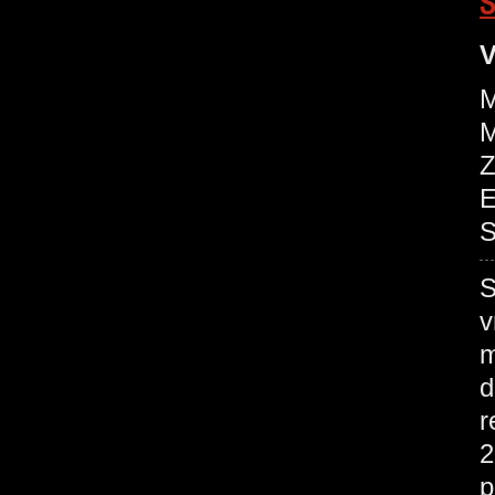
S
V
M
M
Z
E
S
S
v
m
d
r
2
p