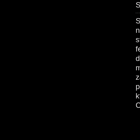
S
S
n
s
f
d
m
z
p
k