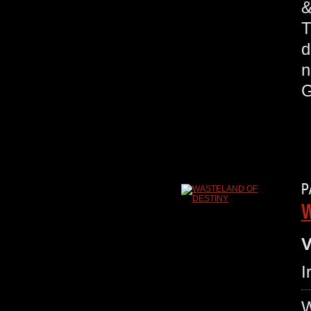
&
T
d
n
G
P
W
V
I
W