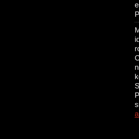
e
P
M
i
r
C
n
k
S
P
s
a