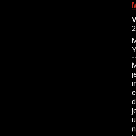
M
V
2
M
Y
M
j
i
e
d
j
u
n