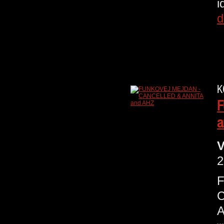
i
d
K
F
a
V
2
C
A