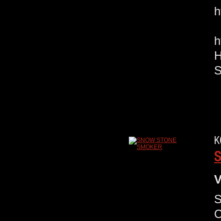
h
E
K
V
S
C