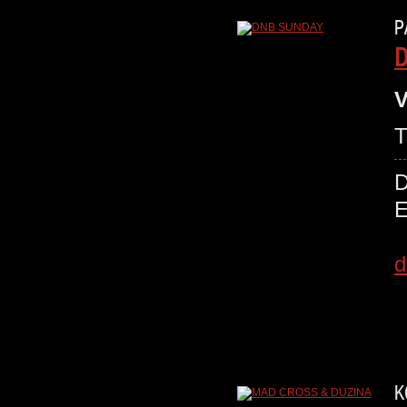
P
V
T
D
E
d
K