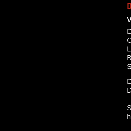
D
V
D
C
L
B
S