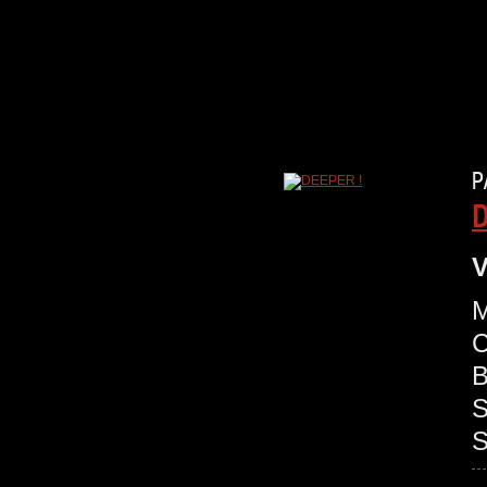
P
D
V
M
C
B
S
S