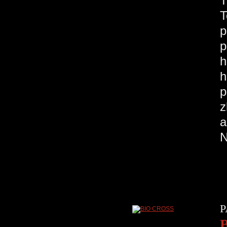
T
T
p
p
h
h
p
z
a
N
P