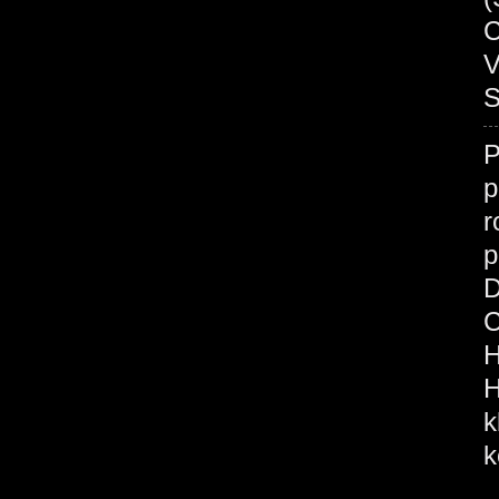
C
V
S
p
r
p
D
C
H
H
k
k