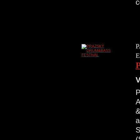
P
E
V
A
&
a
S
(