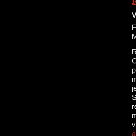
R
V
F
M
R
C
p
m
j
S
r
m
v
a