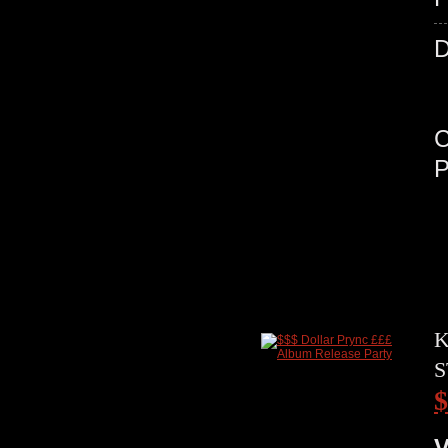
K
S
$
V