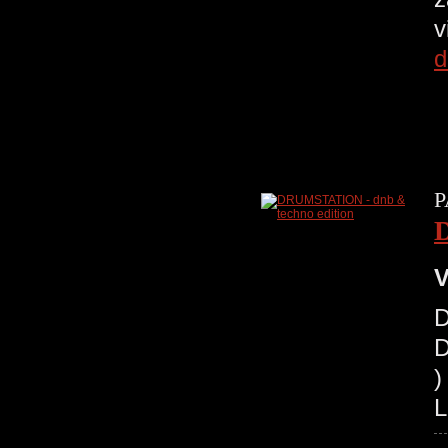
v
d
P
V
D
D
)
L