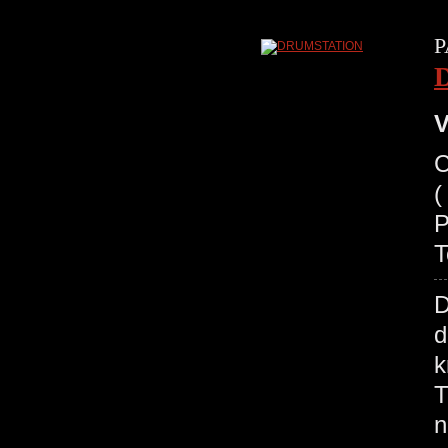
P
V
C
(
P
T
D
d
k
T
n