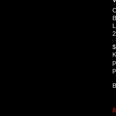
C
B
L
2
$
K
p
a