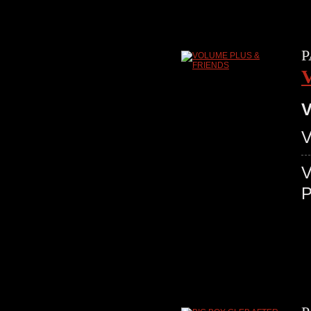
P
V
V