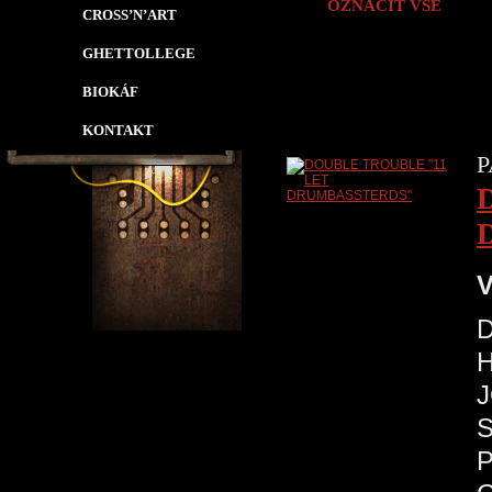
OZNAČIT VŠE
CROSS’N’ART
GHETTOLLEGE
BIOKÁF
KONTAKT
P
V
J
S
P