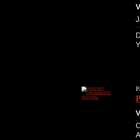
V
J
P
V
C
A