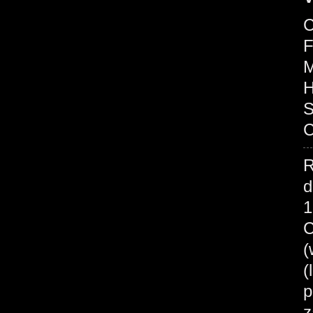
C
F
M
H
S
C
R
d
1
C
(
p
z