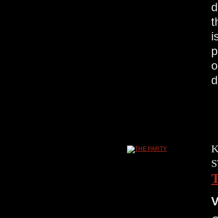
d
t
i
p
o
d
K
S
V