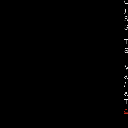
C
)
S
S
M
a
/
a