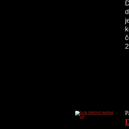
D
d
j
k
2
0
P