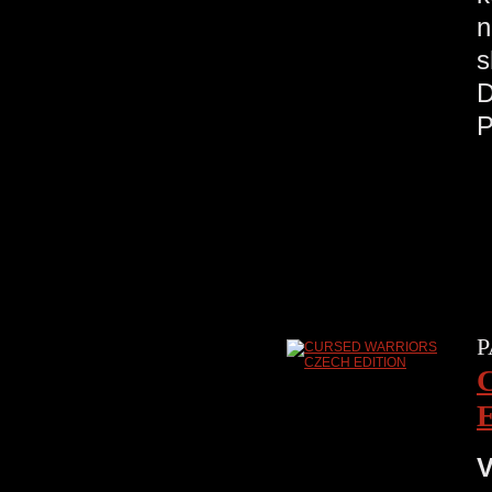
n
s
D
P
P
V