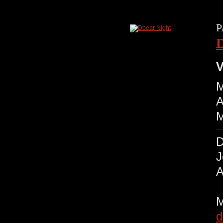
P
D
V
M
A
M
d