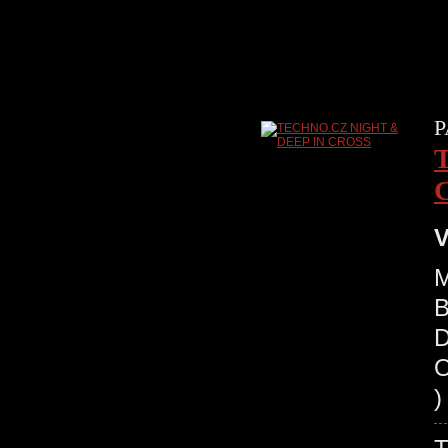
P
V
M
B
D
O
)