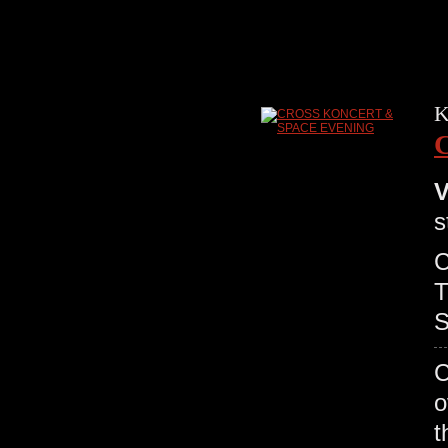
K
V
s
C
T
S
C
o
t