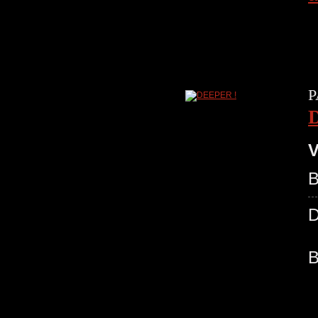
P
V
B
B