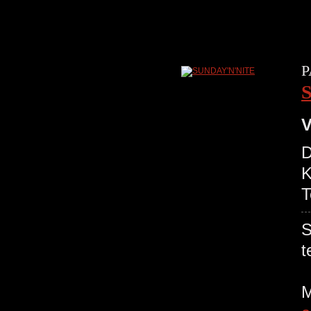
P
V
D
K
T