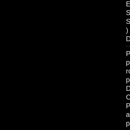
E
S
S
)
D
p
r
p
D
C
P
a
p