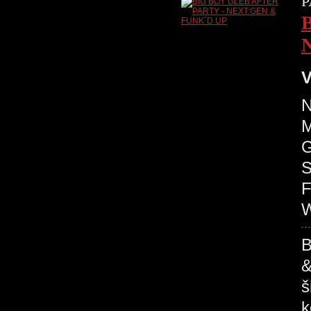
P
V
N
M
G
S
F
W
B
&
š
k