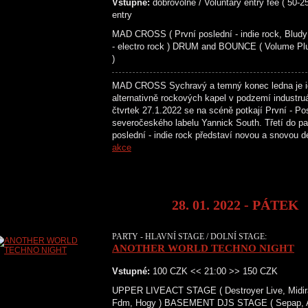
Vstupné:
dobrovolné / Voluntary entry fee ( 50-2
entry
MAD CROSS ( První poslední - indie rock, Bludy 
- electro rock ) DRUM and BOUNCE ( Volume Pl
)
MAD CROSS Sychravý a temný konec ledna je ide
alternativně rockových kapel v podzemí industru
čtvrtek 27.1.2022 se na scéně potkají První - Po
severočeského labelu Yannick South. Třetí do
poslední - indie rock představí novou a snovou
akce
28. 01. 2022 - PÁTEK
PARTY - HLAVNÍ STAGE / DOLNÍ STAGE:
ANOTHER WORLD TECHNO NIGHT
Vstupné:
100 CZK << 21:00 >> 150 CZK
UPPER LIVEACT STAGE ( Destroyer Live, Midira
Fdm, Hogy ) BASEMENT DJS STAGE ( Sepap, Aal