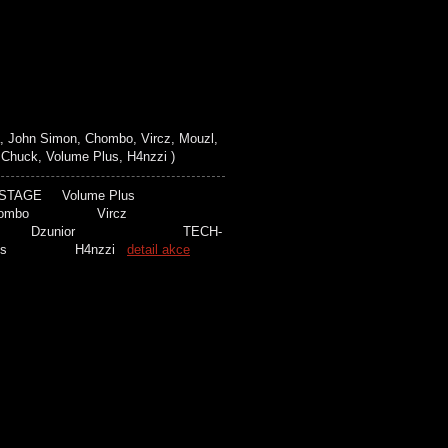
John Simon, Chombo, Vircz, Mouzl,
Chuck, Volume Plus, H4nzzi )
S STAGE Volume Plus
n Chombo Vircz
k Dzunior TECH-
 Plus H4nzzi
detail akce