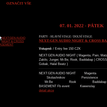
OZNAČIT VŠE
07. 01. 2022 - PÁTEK
PARTY - HLAVNÍ STAGE / DOLNÍ STAGE:
NEXT:GEN AUDIO NIGHT & CROSS B
Vstupné:
/ Entry fee 150 CZK
NEXT:GEN AUDIO NIGHT ( Magenta, Pain, Matzet
Zakilo, Junger, Mr.Be, Rook, Baddabap ) CRO
Gobak, Halal Beatz )
NEXT:GEN AUDIO NIGHT Mage
Skolashnikov Persiste
Mr.Be Rook Badd
BASEMENT Fb event Kweensla
detail akce