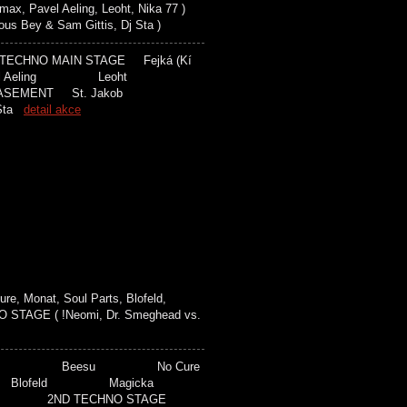
x, Pavel Aeling, Leoht, Nika 77 )
 Bey & Sam Gittis, Dj Sta )
ECHNO MAIN STAGE Fejká (Kí
l Aeling Leoht
SEMENT St. Jakob
 Sta
detail akce
, Monat, Soul Parts, Blofeld,
NO STAGE ( !Neomi, Dr. Smeghead vs.
 Futical Beesu No Cure
Blofeld Magicka
 2ND TECHNO STAGE