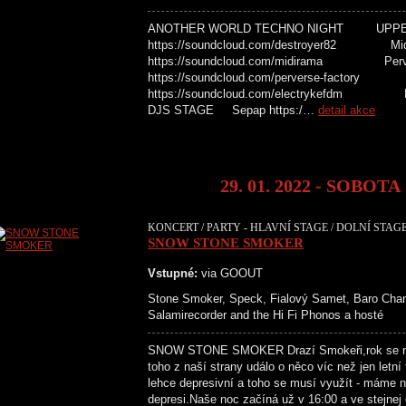
ANOTHER WORLD TECHNO NIGHT UPPER L
https://soundcloud.com/destroyer82 Mid
https://soundcloud.com/midirama Perve
https://soundcloud.com/perverse-factory
https://soundcloud.com/elec
DJS STAGE Sepap https:/…
detail akce
29. 01. 2022 - SOBOTA
KONCERT / PARTY - HLAVNÍ STAGE / DOLNÍ STAGE
SNOW STONE SMOKER
Vstupné:
via GOOUT
Stone Smoker, Speck, Fialový Samet, Baro Chan
Salamirecorder and the Hi Fi Phonos a hosté
SNOW STONE SMOKER Drazí Smokeři,rok se nám
toho z naší strany událo o něco víc než jen letní
lehce depresivní a toho se musí využít - máme n
depresi.Naše noc začíná už v 16:00 a ve stejnej č