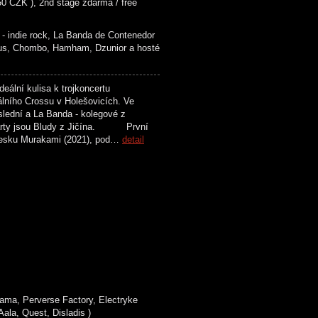
50 CZK ), 2nd stage zdarma / free
- indie rock, La Banda de Contenedor
us, Chombo, Hamham, Dzunior a hosté
ální kulisa k trojkoncertu
álního Crossu v Holešovicích. Ve
slední a La Banda - kolegové z
 party jsou Bludy z Jičína. První
 desku Murakami (2021), pod…
detail
ma, Perverse Factory, Electryke
a, Quest, Disladis )