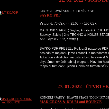
22. 01. 2022 - SOBOTA
PARTY - HLAVNÍ STAGE / DOLNÍ STAGE:
SAYKO.PDF
Vstupné:
70 CZK << 21:00 >> 150 CZK
MAIN DNB STAGE ( Sayko, Annita & AhZ ft. MC S
Subway, Zakilo ) 2nd TECHNO & HOUSE STAGE 
AhZ, Myclick, Sta, Swifty )
SAYKO.PDF PRESELL Po kratší pauze se PDF v
posledním mejdanu jsme zatančili s matadorem e
Addiction z Addiction records a bylo to skvělý! 
chystáme neméně nabitej program. Hlavním hos
"capo di tutti capi", jeden z prvních turntablist
27. 01. 2022 - ČTVRTE
KONCERT / PARTY - HLAVNÍ STAGE / DOLNÍ STAGE
MAD CROSS & DRUM and BOUNCE