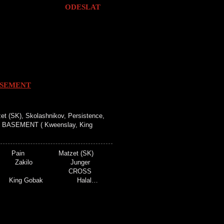
ASEMENT
 (SK), Skolashnikov, Persistence,
SS BASEMENT ( Kweenslay, King
nta Pain Matzet (SK)
nce Zakilo Junger
abap CROSS
y King Gobak Halal…