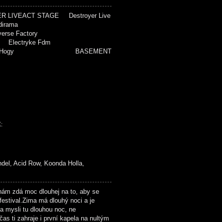
IVEACT STAGE Destroyer Live
irama
rse Factory
 Electryke Fdm
trykefdm Hogy BASEMENT
:
del, Acid Row, Koonda Holla,
 zdá moc dlouhej na to, aby se
 festival.Zima má dlouhý noci a je
a mysli tu dlouhou noc, ne
as ti zahraje i první kapela na nultým