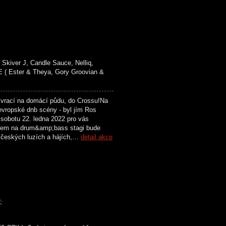
kiver J, Candle Sauce, Nelliq,
( Ester & Theya, Gory Groovian &
rací na domácí půdu, do Crossu!Na
vropské dnb scény - byl jím Ros
V sobotu 22. ledna 2022 pro vás
tem na drum&amp;bass stagi bude
ů v českých luzích a hájích,…
detail akce
K
: