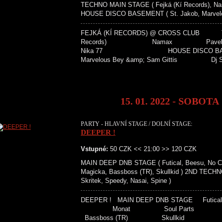
TECHNO MAIN STAGE ( Fejká (Kí Records), Nama
HOUSE DISCO BASEMENT ( St. Jakob, Marvelous
FEJKÁ (KÍ RECORDS) @ CROSS CLUB T
Records) Namax Pave
Nika 77 HOUSE DISCO BA
Marvelous Bey &amp; Sam Gittis Dj
15. 01. 2022 - SOBOTA
PARTY - HLAVNÍ STAGE / DOLNÍ STAGE:
DEEPER !
Vstupné:
50 CZK << 21:00 >> 120 CZK
MAIN DEEP DNB STAGE ( Futical, Beesu, No Cure
Magicka, Bassboss (TR), Skullkid ) 2ND TECH
Skritek, Speedy, Nasai, Spine )
DEEPER ! MAIN DEEP DNB STAGE
Monat Soul Parts 
Bassboss (TR) Skullkid