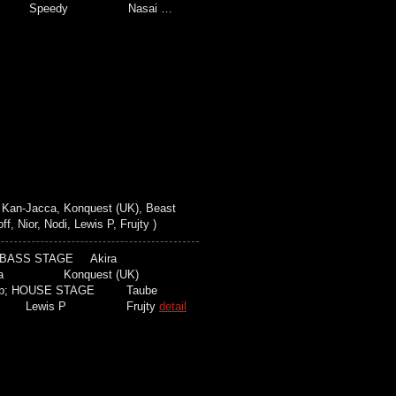
itek Speedy Nasai …
Kan-Jacca, Konquest (UK), Beast
Nior, Nodi, Lewis P, Frujty )
mp;BASS STAGE Akira
acca Konquest (UK)
 HOUSE STAGE Taube
ewis P Frujty
detail