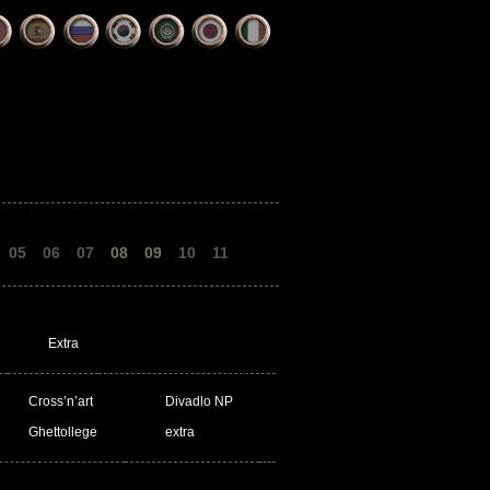
05
06
07
08
09
10
11
Extra
Cross’n’art
Divadlo NP
Ghettollege
extra