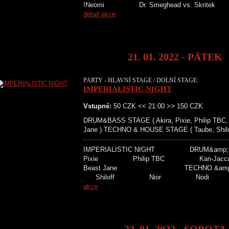
!Neomi Dr. Smeghead vs. Skr
detail akce
21. 01. 2022 - PÁTEK
PARTY - HLAVNÍ STAGE / DOLNÍ STAGE:
IMPERIALISTIC NIGHT
Vstupné:
50 CZK << 21:00 >> 150 CZK
DRUM&BASS STAGE ( Akira, Pixie, Philip TBC, 
Jane ) TECHNO & HOUSE STAGE ( Taube, Shiloff, 
IMPERIALISTIC NIGHT DRUM&a
Pixie Philip TBC Kan-J
Beast Jane TECHNO &amp;
Shiloff Nior Nodi L
akce