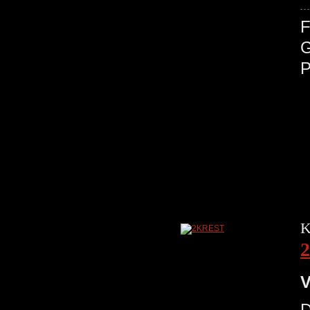
F
K
V
D