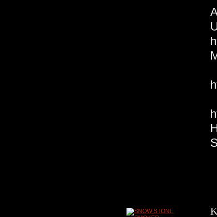
U
h
M
h
E
K