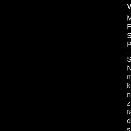
V
M
E
S
P
N
m
k
n
z
t
d
s