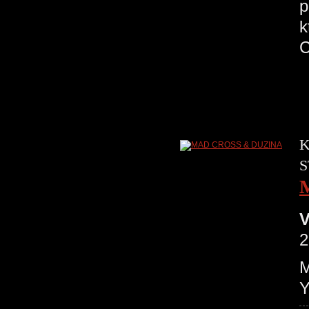
p
k
K
S
V
2
M
Y