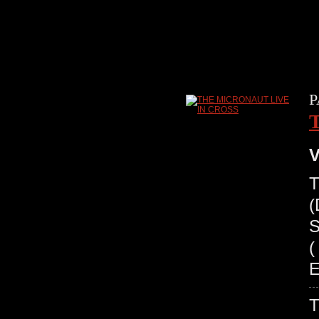
P
V
T
(
S
(
E
T