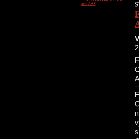
S
V
2
C
A
C
n
v
s