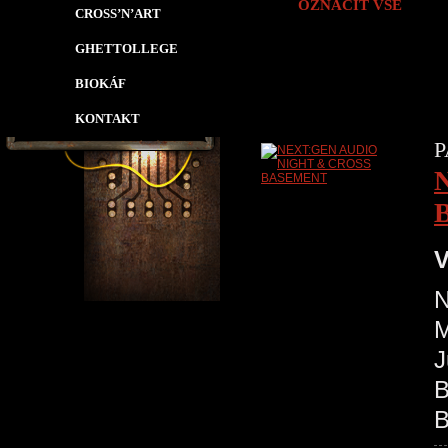
OZNAČIT VŠE
CROSS’N’ART
GHETTOLLEGE
BIOKÁF
KONTAKT
P
V
N
M
J
B
B