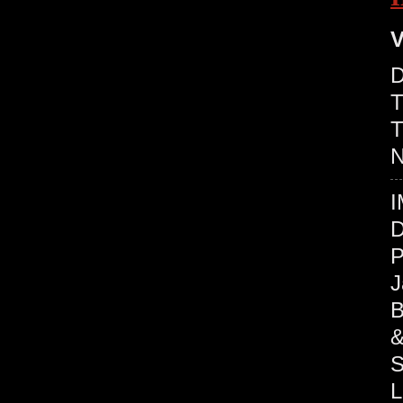
V
D
T
T
N