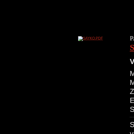
P
V
M
M
Z
E
S
S
v