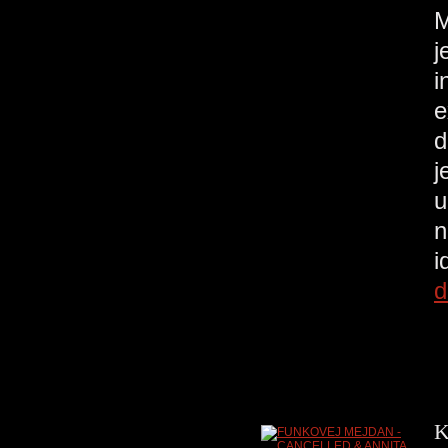
M
j
i
e
d
j
u
n
i
d
K