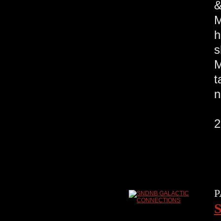
&
M
h
s
M
t
n
P