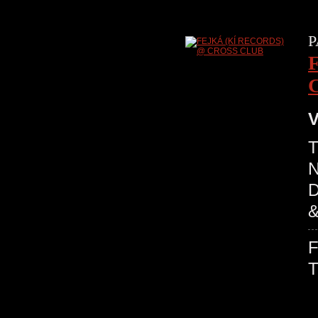
P
V
T
N
D
&
T