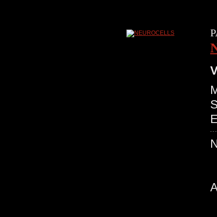
P
V
M
S
E