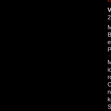
V
2
M
B
e
P
M
i
r
C
n
k
S