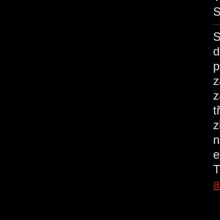
S
S
d
p
z
z
t
z
n
e
T
a