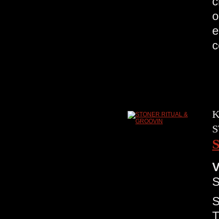
c
o
e
K
S
V
S
S
T