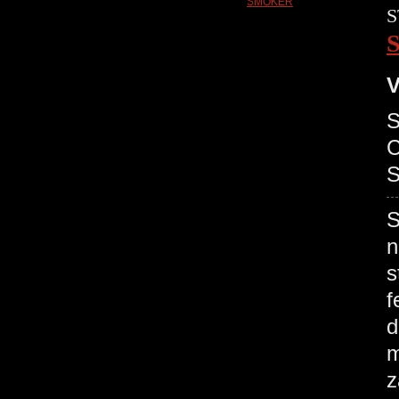
S
V
S
C
S
S
n
s
f
d
m
z