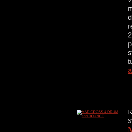
m
d
r
2
p
s
t
a
K
S