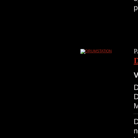
p
P
V
D
D
M
D
n