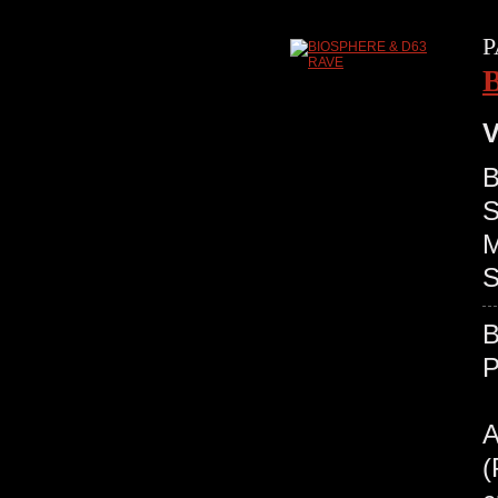
P
V
B
S
M
S