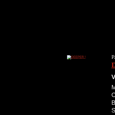
P
V
M
C
B
S