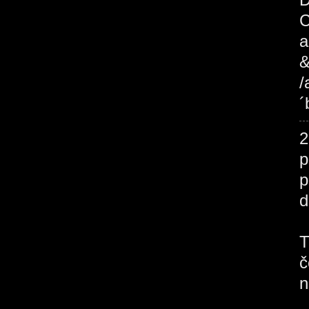
C
a
&
/
´
2
p
p
d
J
T
č
n