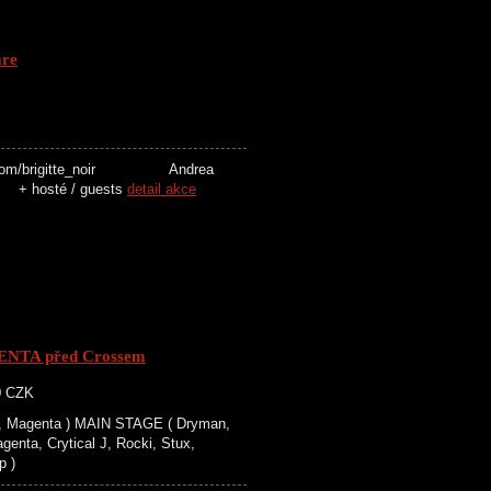
are
oud.com/brigitte_noir Andrea
 + hosté / guests
detail akce
NTA před Crossem
50 CZK
, Magenta ) MAIN STAGE ( Dryman,
enta, Crytical J, Rocki, Stux,
p )