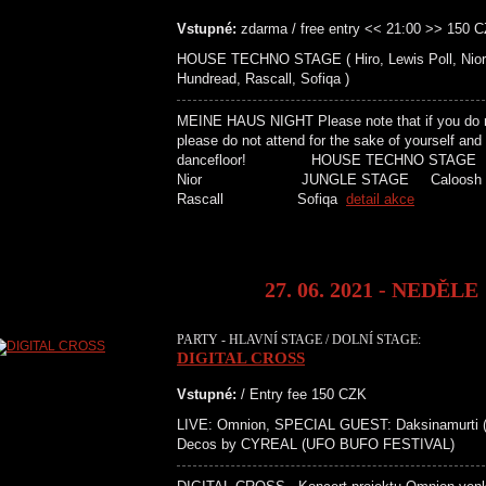
Vstupné:
zdarma / free entry << 21:00 >> 150 
HOUSE TECHNO STAGE ( Hiro, Lewis Poll, Nio
Hundread, Rascall, Sofiqa )
MEINE HAUS NIGHT Please note that if you do n
please do not attend for the sake of yourself an
dancefloor! HOUSE TECHNO 
Nior JUNGLE STAGE Ca
Rascall Sofiqa
detail akce
27. 06. 2021 - NEDĚLE
PARTY - HLAVNÍ STAGE / DOLNÍ STAGE:
DIGITAL CROSS
Vstupné:
/ Entry fee 150 CZK
LIVE: Omnion, SPECIAL GUEST: Daksinamurti (DE
Decos by CYREAL (UFO BUFO FESTIVAL)