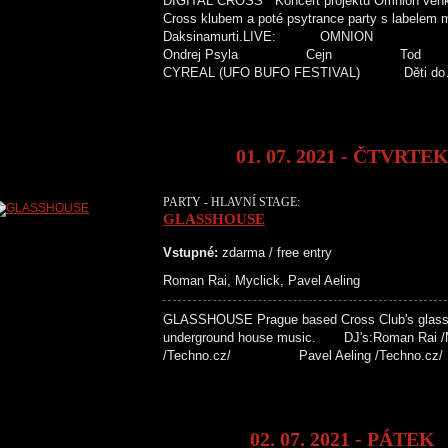
DIGITAL CROSS Koncert projektu Omnion venku
Cross klubem a poté psytrance party s labele
Daksinamurti.LIVE: OMNION
Ondrej Psyla Cejn Tod
CYREAL (UFO BUFO FESTIVAL) Děti d
01. 07. 2021 - ČTVRTE
PARTY - HLAVNÍ STAGE:
GLASSHOUSE
Vstupné:
zdarma / free entry
Roman Rai, Myclick, Pavel Aeling
GLASSHOUSE Prague based Cross Club's glasshous
underground house music. DJ's:Roman R
/Techno.cz/ Pavel Aeling /Techno.cz
02. 07. 2021 - PÁTEK