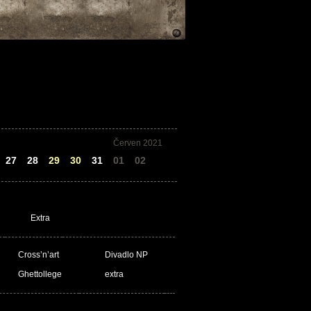
Červen 2021
27
28
29
30
31
01
02
Extra
Cross’n’art
Divadlo NP
Ghettollege
extra