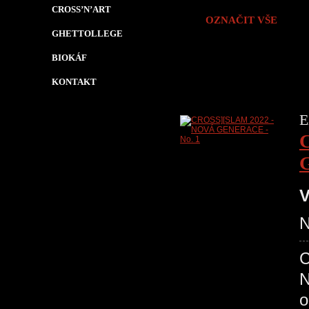
CROSS’N’ART
OZNAČIT VŠE
GHETTOLLEGE
BIOKÁF
KONTAKT
E
V
N
C
N
o