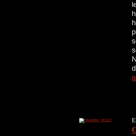
l
h
h
p
s
s
N
d
a
E