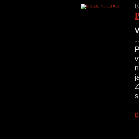
E
V
P
v
n
j
Z
s
d