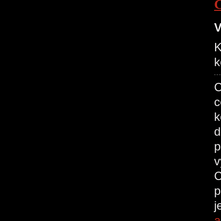
V
K
k
C
c
k
d
p
v
C
p
j
a