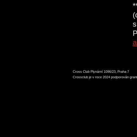
*
(
s
P
a
Cross Club Plynární 1096/23, Praha 7
Crossclub je v roce 2024 podporován grant