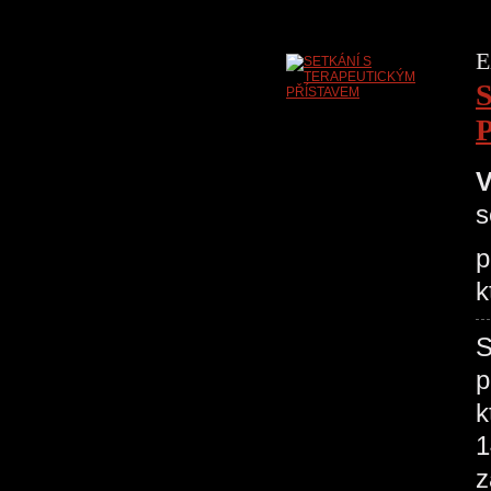
E
V
s
p
k
p
k
1
z