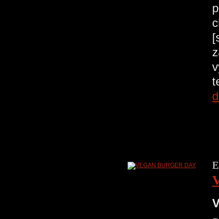
p
c
[
z
v
t
d
E
V