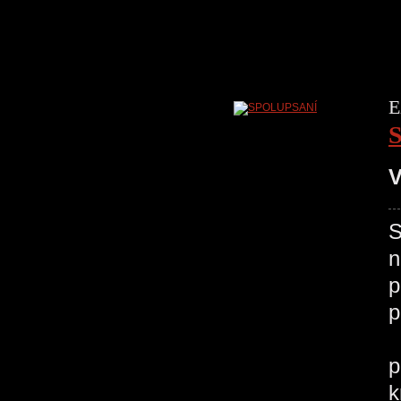
E
V
S
n
p
p
V
p
k