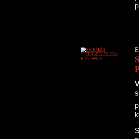
p
E
V
s
p
k