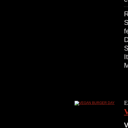
R
S
f
S
M
E
V