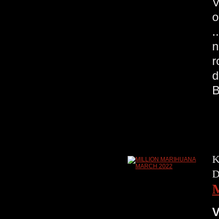
V
o
.
n
r
d
K
D
V