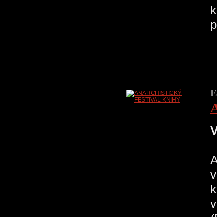
k
p
E
V
v
k
v