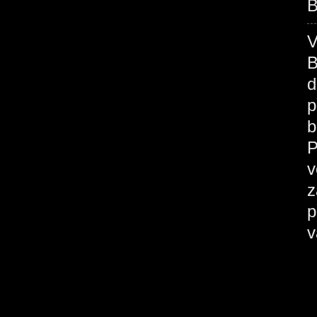
B
B
d
p
b
P
v
z
p