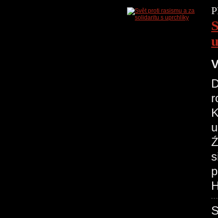
P
S
u
V
D
r
K
u
Ź
s
p
H
S