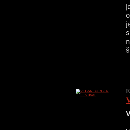
j
o
j
s
n
E
V