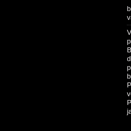
b
v
V
p
B
d
p
b
P
v
P
j