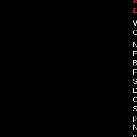
r
V
C
F
B
F
S
D
G
S
p
c