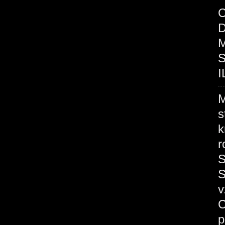
C
D
M
S
I
M
s
k
r
S
S
v
C
p