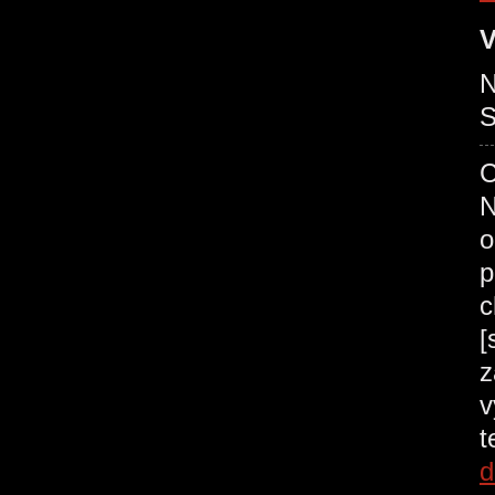
V
N
C
N
o
p
c
[
z
v
t
d