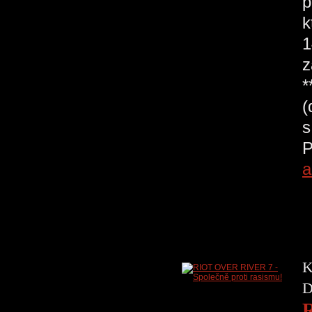
p
k
1
z
*
(
s
P
a
K
D
R