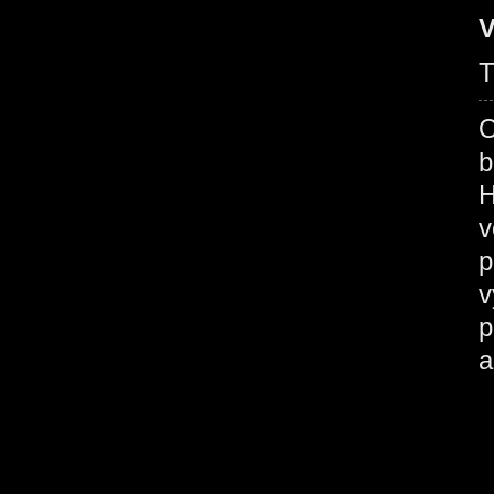
V
T
O
b
H
v
p
v
p
a