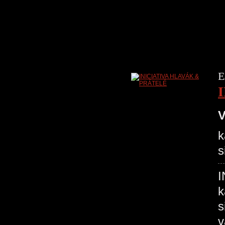
E
V
k
s
I
k
s
v