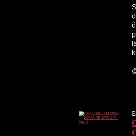
S
d
č
p
l
k
H
@
E