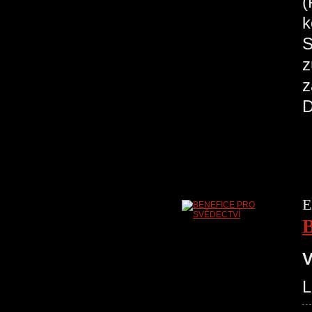
(
k
S
z
z
D
E
V
L