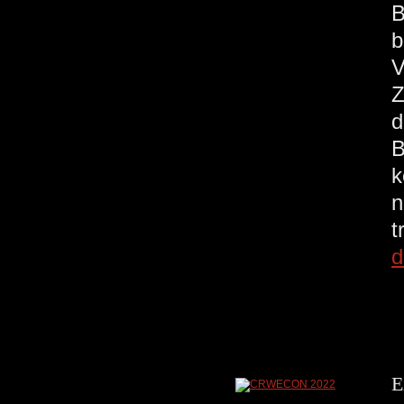
B
b
V
Z
d
B
k
n
t
d
E