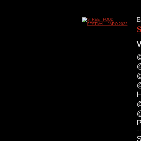
E
V
@
@
@
@
H
@
@
P
S