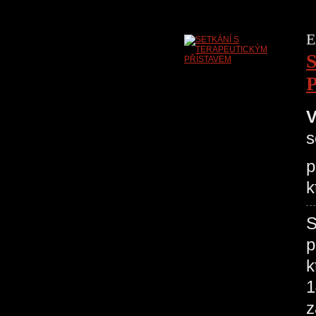
E
V
s
p
k
p
k
1
z