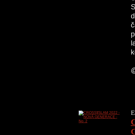
S
d
č
p
l
k
H
@
E