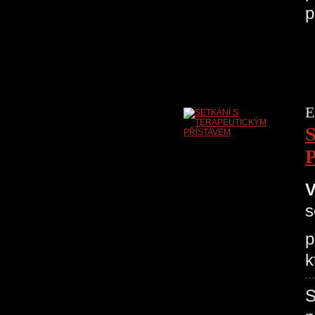
p
E
V
s
p
k