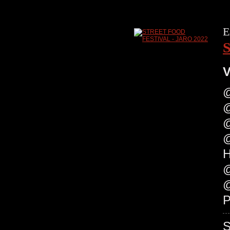
E
V
@
@
@
@
H
@
@
P
S