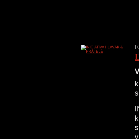
E
V
k
s
I
k
s
v