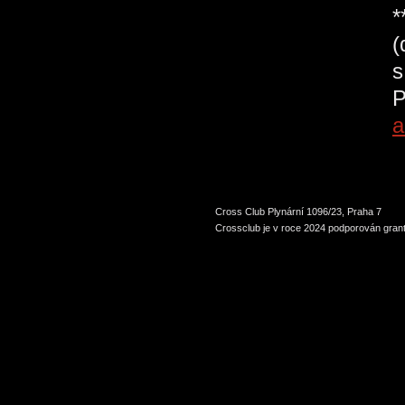
*
(
s
P
a
Cross Club Plynární 1096/23, Praha 7
Crossclub je v roce 2024 podporován grant