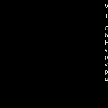
V
T
O
b
H
v
p
v
p
a