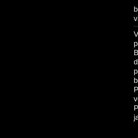
b
v
V
p
B
d
p
b
P
v
P
j