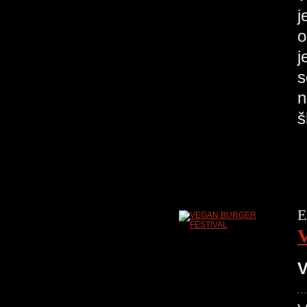
j
o
j
s
n
E
V