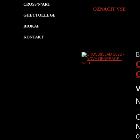
CROSS’N’ART
OZNAČIT VŠE
GHETTOLLEGE
BIOKÁF
KONTAKT
E
V
N
C
N
o