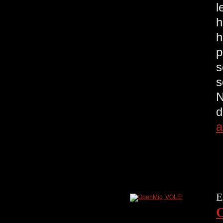
l
h
h
p
s
s
N
d
a
E