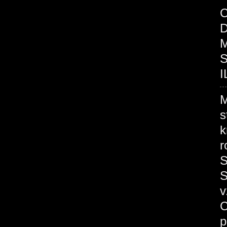
C
D
M
S
I
M
s
k
r
S
S
v
C
p