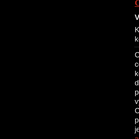
V
K
k
C
c
k
d
p
v
C
p
j
a