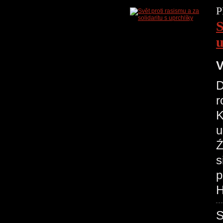
P
S
u
V
D
r
K
u
Ź
s
p
H
S