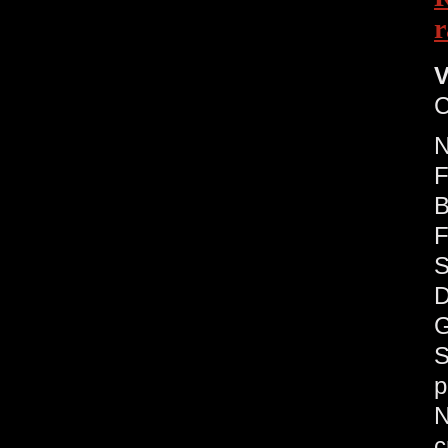
r
V
C
F
B
F
S
D
G
S
p
c