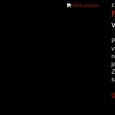
E
V
P
v
n
j
Z
s
d