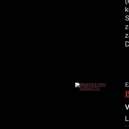
(
k
S
z
z
D
E
V
L