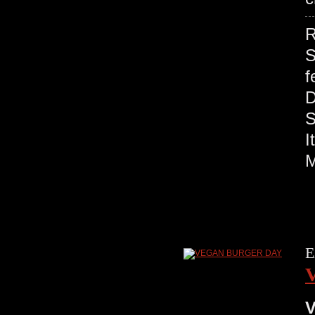
R
S
f
S
M
E
V