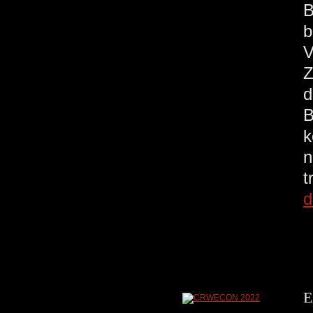
B
b
V
Z
d
B
k
n
t
d
E