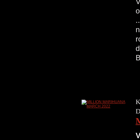
V
o
.
n
r
d
K
D
V