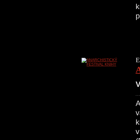
k
p
E
V
v
k
v