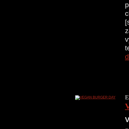
p
c
[
z
v
t
d
E
V