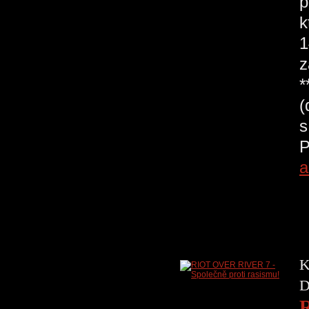
p
k
1
z
*
(
s
P
a
K
D
R