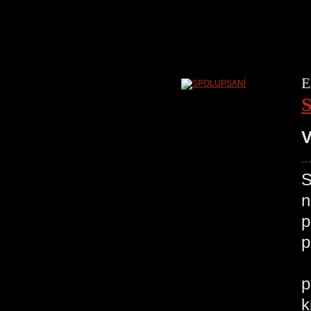
E
V
S
n
p
p
V
p
k