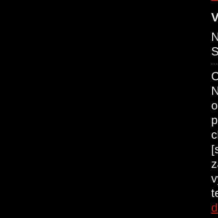
V
N
C
N
o
p
c
[
z
v
t
d