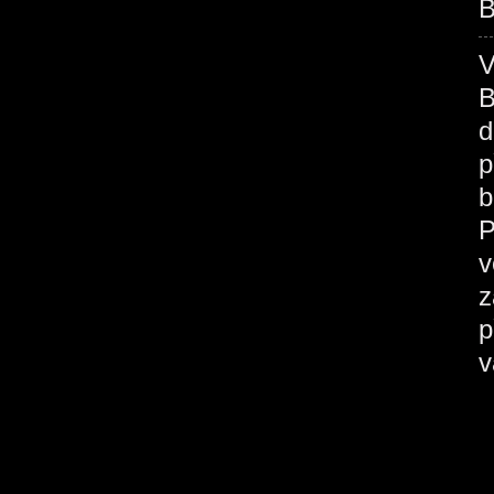
B
B
d
p
b
P
v
z
p