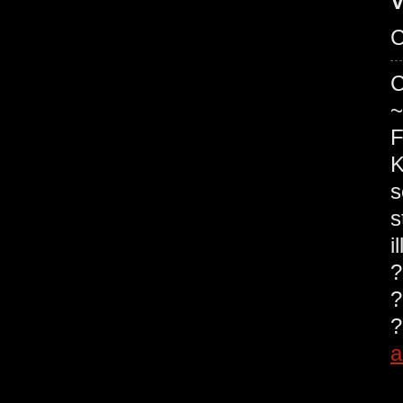
V
C
C
~
F
K
s
s
i
?
?
?
a