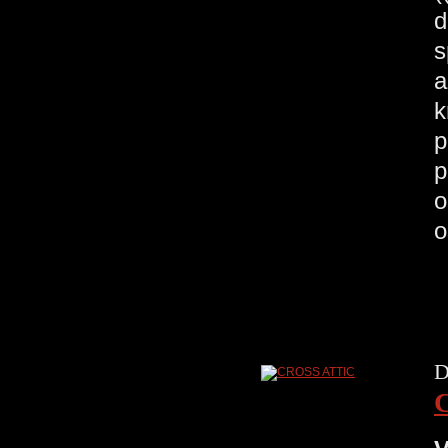
d
s
a
k
p
p
o
o
D