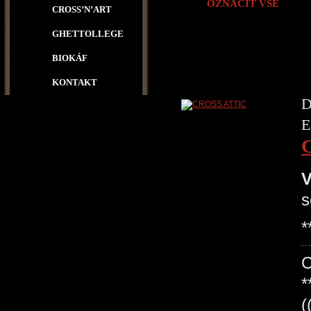
OZNAČIT VŠE
CROSS’N’ART
GHETTOLLEGE
BIOKÁF
KONTAKT
D
E
V
s
*
*
(