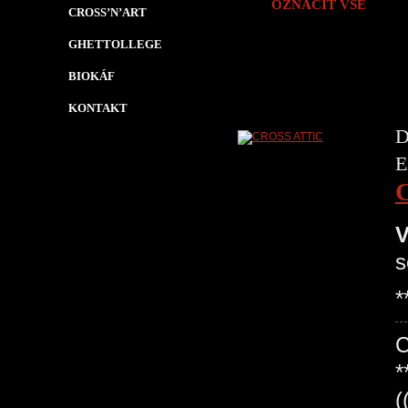
OZNAČIT VŠE
CROSS’N’ART
GHETTOLLEGE
BIOKÁF
KONTAKT
D
E
V
s
*
*
(