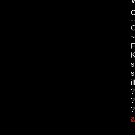
V
C
C
~
F
K
s
s
i
?
?
?
a