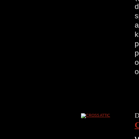
d
s
a
k
p
p
o
o
D