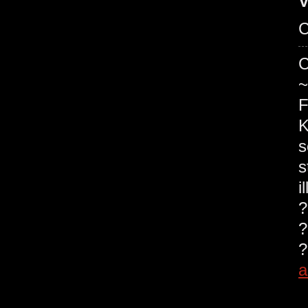
V
C
C
~
F
K
s
s
i
?
?
?
a