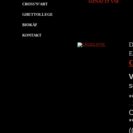
OZNAČIT VŠE
CROSS’N’ART
GHETTOLLEGE
BIOKÁF
KONTAKT
D
E
V
s
*
*
(