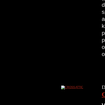
d
s
a
k
p
p
o
o
D