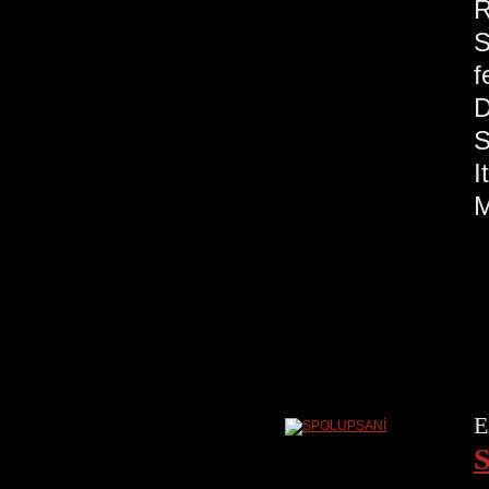
R
S
f
S
M
E