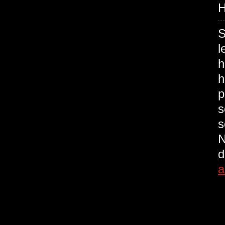
H
S
l
h
h
p
s
s
N
d
a