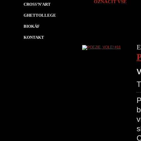
OZNAČIT VŠE
CROSS’N’ART
GHETTOLLEGE
BIOKÁF
KONTAKT
E
V
P
b
v
s
C