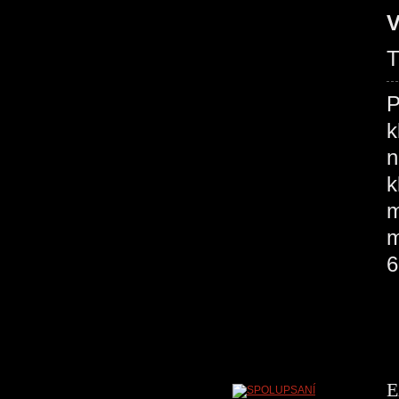
V
T
P
k
n
k
m
m
6
E