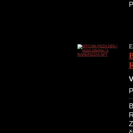
P
E
B
V
P
B
R
Z
č