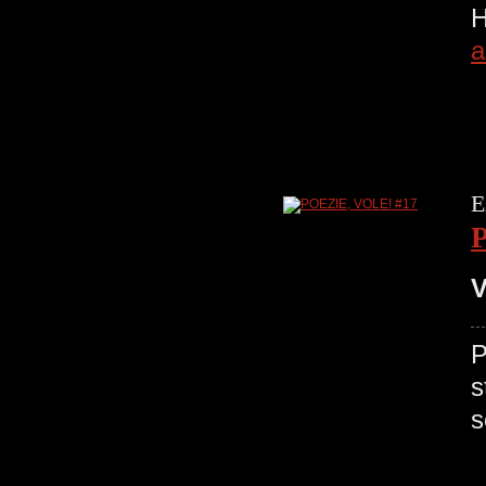
H
a
E
V
P
s