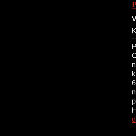
V
K
P
C
n
k
6
n
p
d