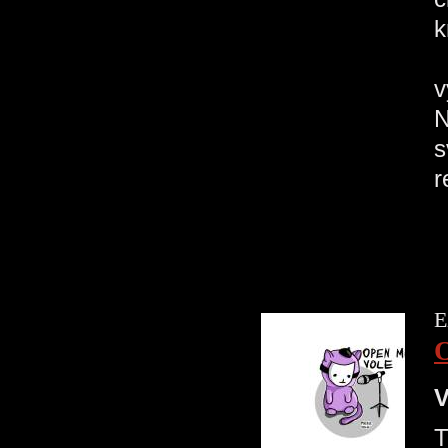
k
V
v
N
s
r
E
V
T