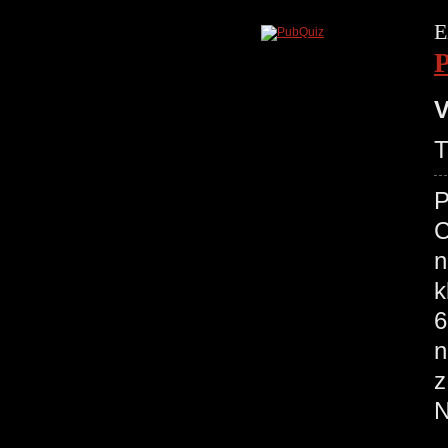
E
V
T
P
C
n
k
6
n
z
N