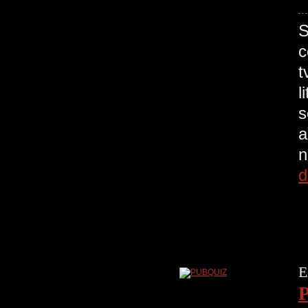
S
c
t
l
s
a
n
d
E