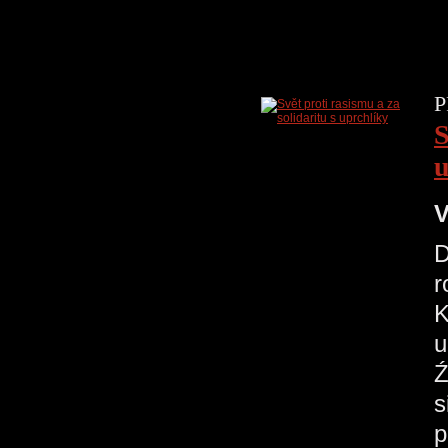
P
S
u
V
D
r
K
u
Ź
s
p