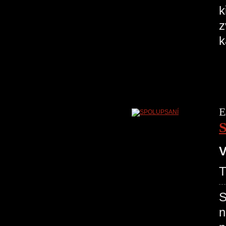
k
z
E
V
S
n