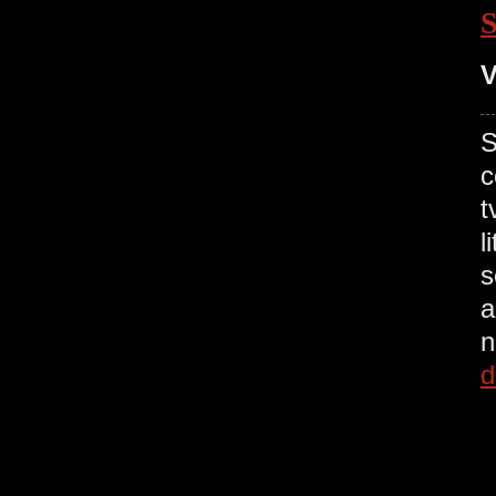
V
S
c
t
l
s
a
n
d