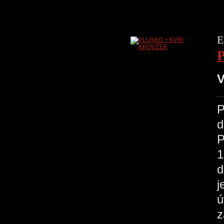
E
V
P
d
P
1
d
j
ú
z