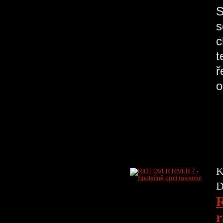
S
s
c
t
ř
o
K
D
R
r