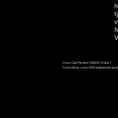
h
t
v
N
V
Cross Club Plynární 1096/23, Praha 7
Crossclub je v roce 2024 podporován grant