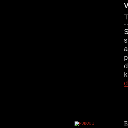
V
T
S
s
a
p
d
d
E