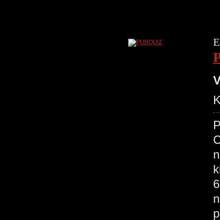
E
V
K
P
C
n
k
6
n
p