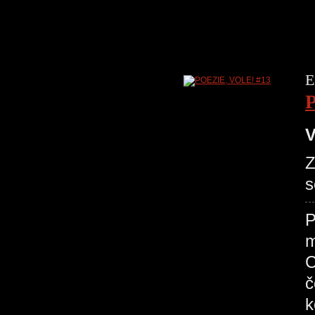
E
V
Z
s
P
m
C
č
k