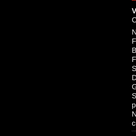
V
C
F
B
F
S
D
G
S
p
c