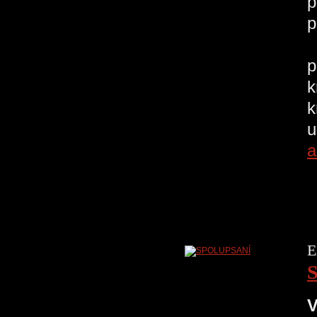
p
p
V
p
k
k
u
a
E
V