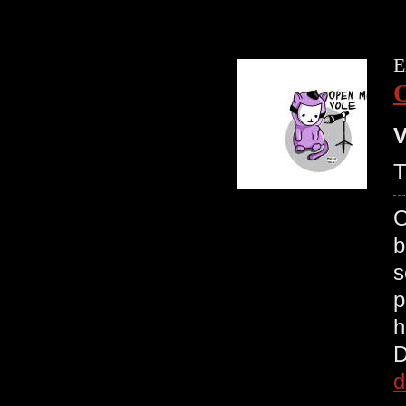
E
V
T
O
b
s
p
h
D
d