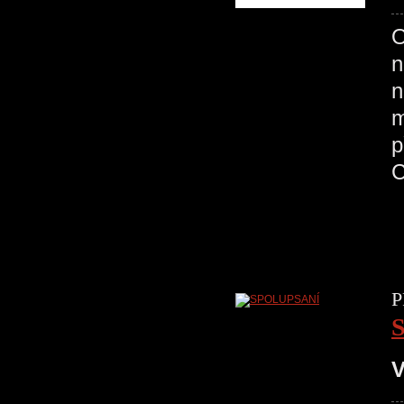
O
n
n
m
p
C
P
V