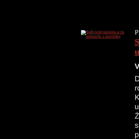
P
S
u
V
D
r
K
u
Ź
s
p