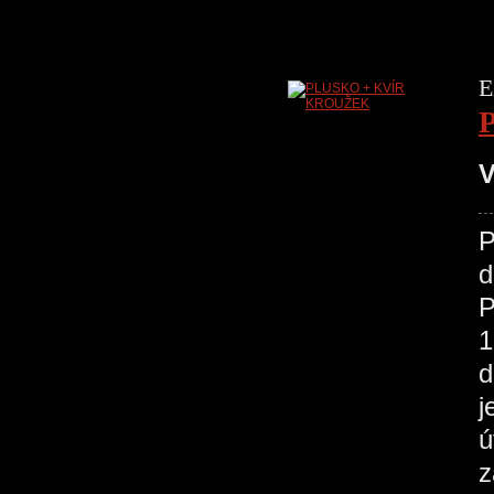
E
V
P
d
P
1
d
j
ú
z