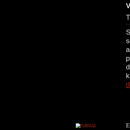
V
T
S
s
a
p
d
d
E