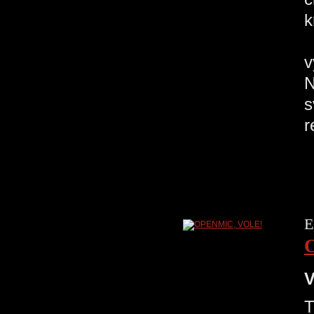
k
V
v
N
s
r
E
V
T