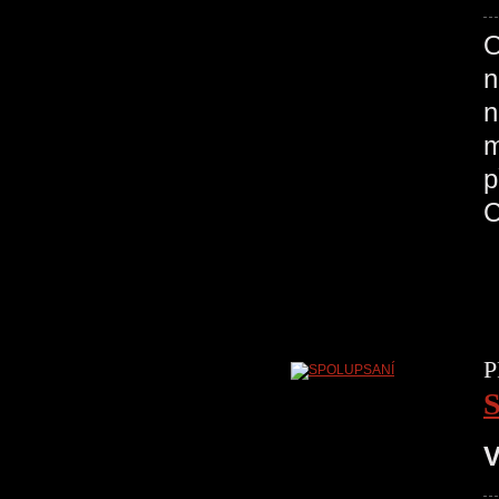
O
n
n
m
p
C
P
V