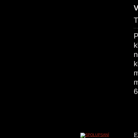
V
T
P
k
n
k
m
m
6
E