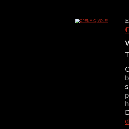
E
V
T
O
b
s
p
h
D
d