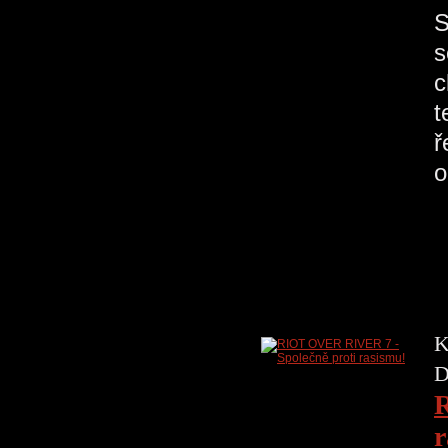
S
s
c
t
ř
o
K
D
R
r