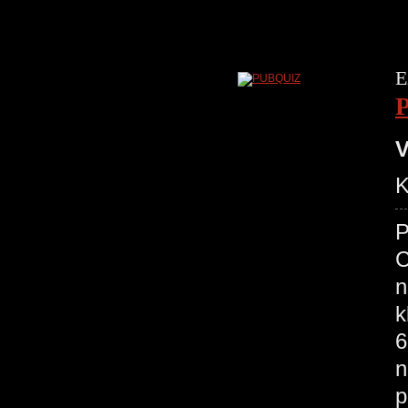
E
V
K
P
C
n
k
6
n
p