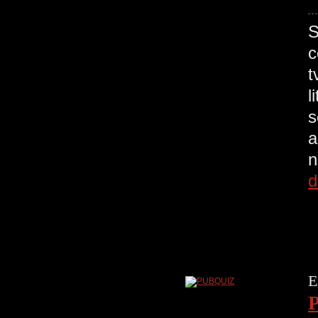
S
c
t
l
s
a
n
d
E