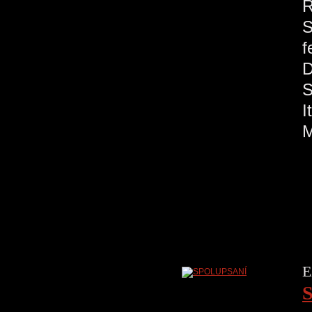
R
S
f
S
M
E