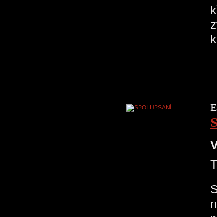
k
z
E
V
S
n