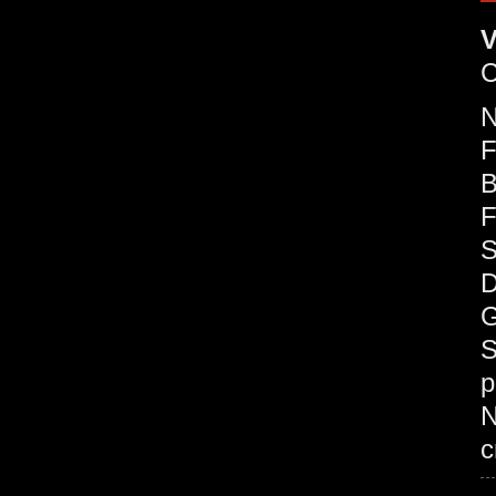
V
C
F
B
F
S
D
G
S
p
c