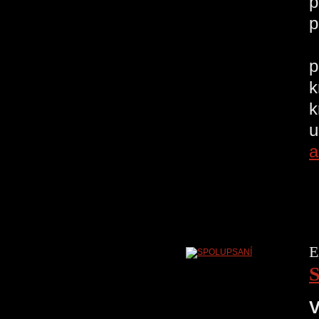
p
p
V
p
k
k
u
a
E
V