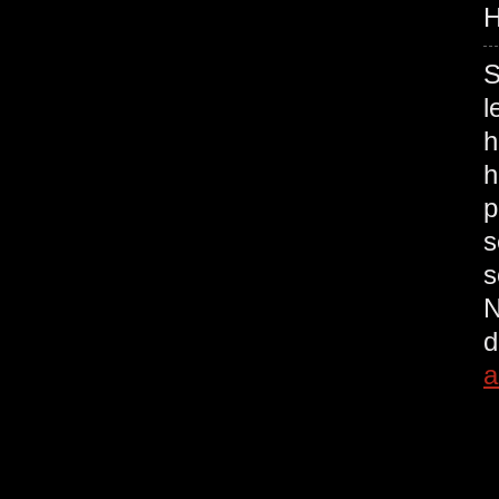
H
S
l
h
h
p
s
s
N
d
a