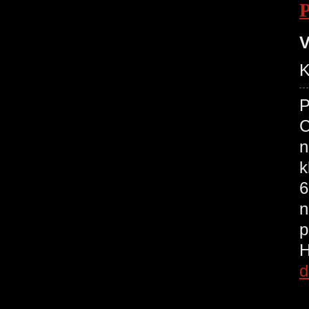
V
K
P
C
n
k
6
n
p
d