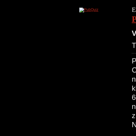
E
V
T
P
C
n
k
6
n
z
N