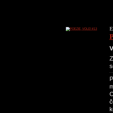
E
V
Z
s
P
m
C
č
k