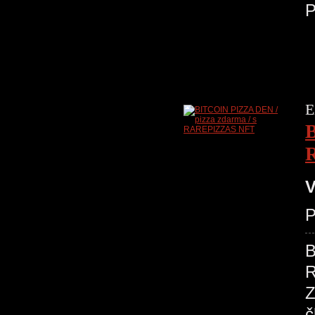
P
E
B
V
P
B
R
Z
č