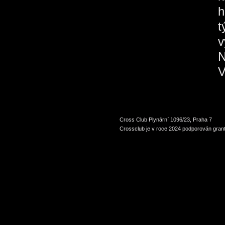
h
t
v
N
V
Cross Club Plynární 1096/23, Praha 7
Crossclub je v roce 2024 podporován grant