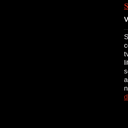
V
S
c
t
l
s
a
n
d