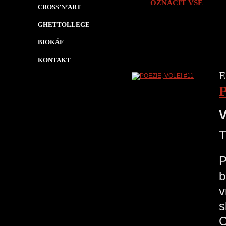
OZNAČIT VŠE
CROSS’N’ART
GHETTOLLEGE
BIOKÁF
KONTAKT
E
V
P
b
v
s
C