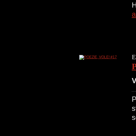
H
a
E
V
P
s