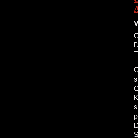
V
O
D
T
O
s
C
K
s
p
D
S