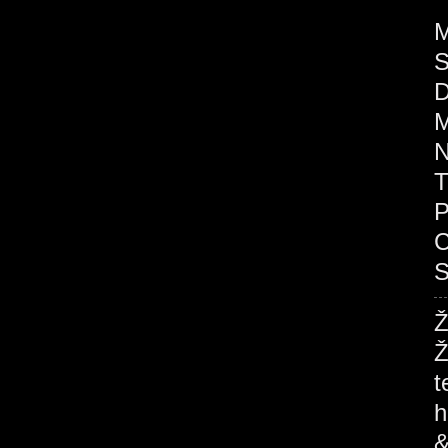
M
S
D
M
N
T
P
C
S
Ž
Ž
t
h
&