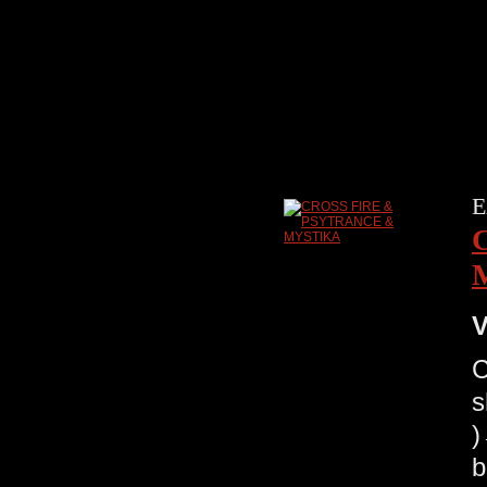
E
V
C
s
b