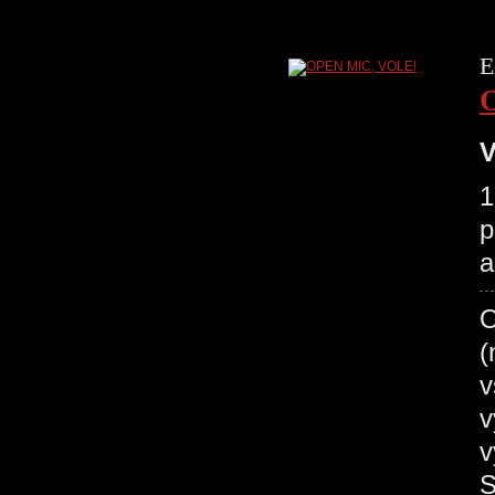
E
V
1
p
a
O
(
v
v
v
S