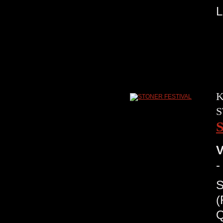
K
S
V
-
S
(
Q