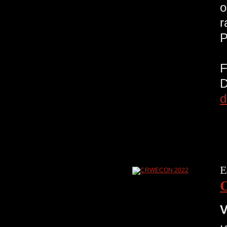
o
r
d
E
V