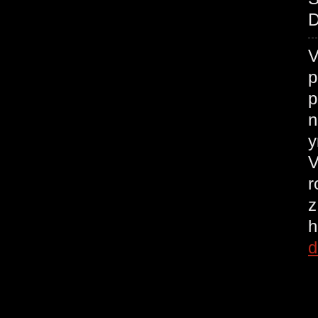
D
V
p
p
n
у
V
r
z
h
d