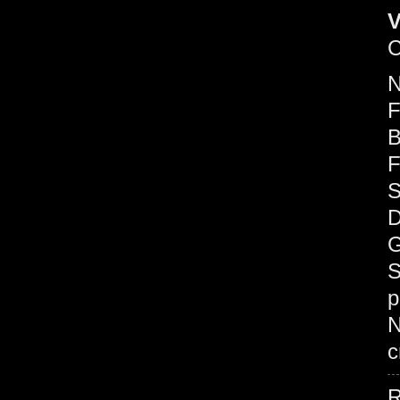
V
C
F
B
F
S
D
G
S
p
c
R