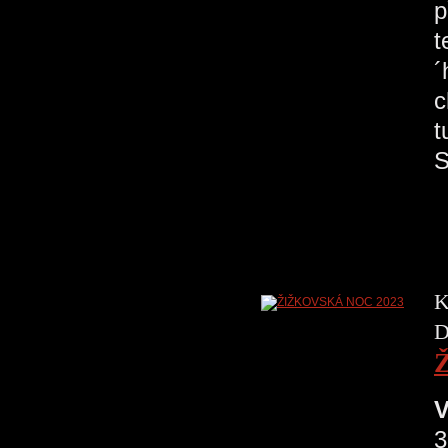
p
t
´
c
t
S
K
D
V
3