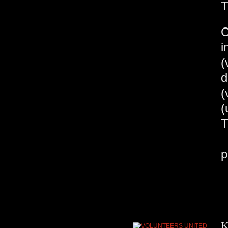
T
C
i
(
d
(
B
p
K