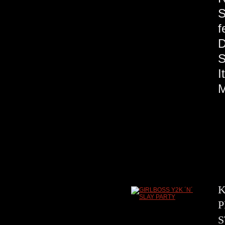
S
f
S
M
K
P
S