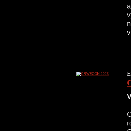
a
v
n
E
V
r