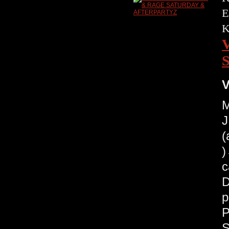
E
V
M
J
(
c
D
p
P
S