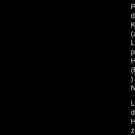
P
d
K
(
L
p
H
(
N
L
d
H
z