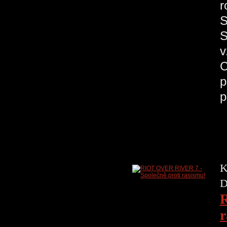
r
S
S
v
C
p
p
K
D
R
r