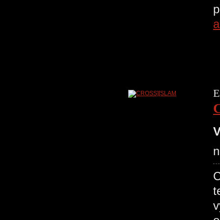
p
a
E
V
n
C
t
v