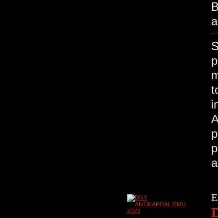
B
a
S
p
m
t
i
A
p
p
a
E