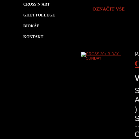
CROSS’N’ART
OZNAČIT VŠE
GHETTOLLEGE
BIOKÁF
KONTAKT
P
V
S
A
)
S
C