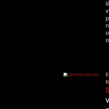
l
v
p
n
o
o
E
K
V