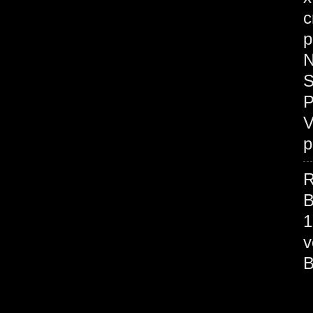
c
p
N
S
P
V
p
R
B
1
v