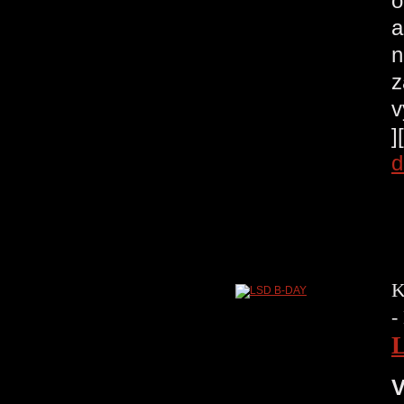
o
a
n
z
v
]
d
K
-
V