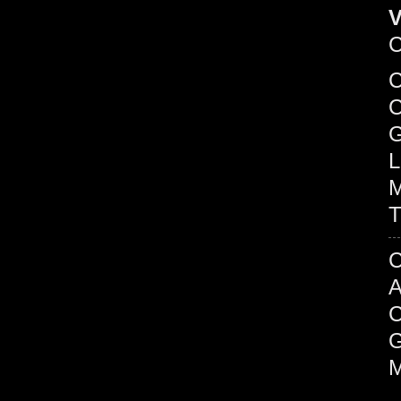
V
C
C
G
L
M
T