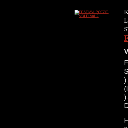
K
L
S
V
F
S
(
)
D
F