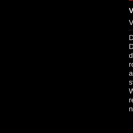
V
D
D
d
r
a
s
W
r
n