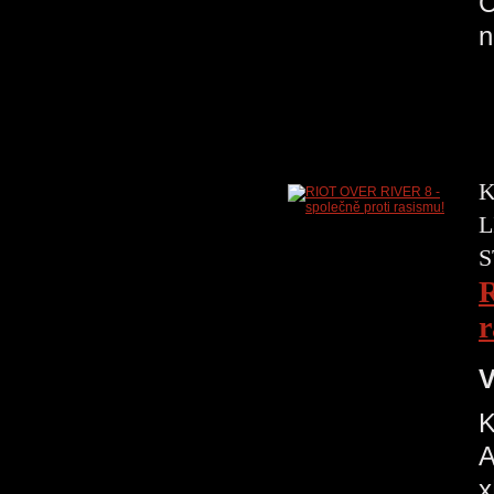
C
K
L
S
R
r
V
K
A
x