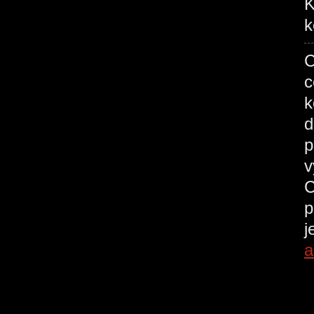
K
k
C
c
k
d
p
v
C
p
j
a