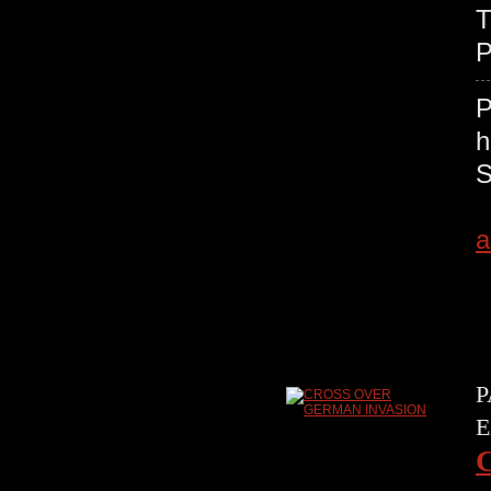
T
P
a
P
E