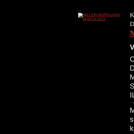
K
D
V
C
D
M
S
I
M
s
k