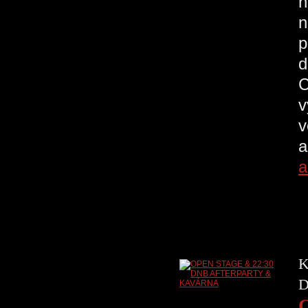
n
n
p
d
C
v
v
a
a
K
D