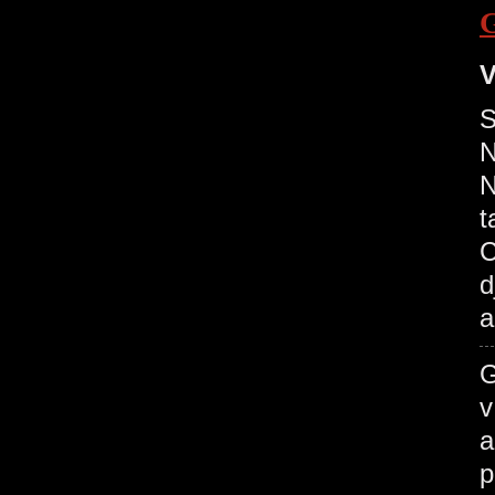
V
S
N
N
t
C
d
a
G
v
a
p